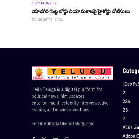
COMMUNITY
యాదగిరి గుట్ట బోర్డు నియామ‌కాల‌పై హైకోర్టు నోటీసులు
AUGUST 5, 2026
Categ
! Без Р
Hello Telugu is a digital platform for
2
political news, film updates,
226
entertainment, celebrity interviews, live
events, and movie promotions.
25
7
Email: editor(at)hellotelugu.com
A16z Gen
Adobe G