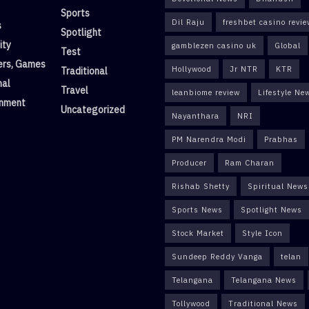
Sports
Dil Raju
freshbet casino revi
s
Spotlight
ity
gamblezen casino uk
Global
Test
rs, Games
Hollywood
Jr NTR
KTR
Traditional
nal
Travel
leanbiome review
Lifestyle Ne
inment
Uncategorized
Nayanthara
NRI
PM Narendra Modi
Prabhas
Producer
Ram Charan
Rishab Shetty
Spiritual News
Sports News
Spotlight News
Stock Market
Style Icon
Sundeep Reddy Vanga
telan
Telangana
Telangana News
Tollywood
Traditional News