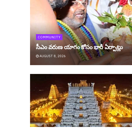
COMMUNITY
సీఎం వ‌రుణ యాగం కోసం భారీ ఏర్పాట్లు
AUGUST 8, 2026