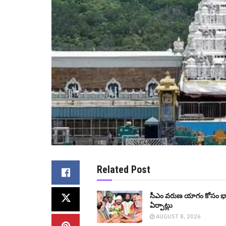
Related Post
సీఎం వ‌రుణ యాగం కోసం భా
ఏర్పాట్లు
AUGUST 8, 2026