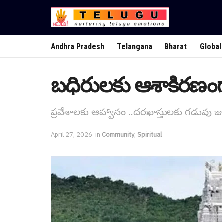
Andhra Pradesh
Telangana
Bharat
Global
బధిరులకు ఆశాకిరణంగా 
ప్రవేశాలకు ఆహ్వానం ..దరఖాస్తులకు గడువు 
April 27, 2026
in
Community
,
Spiritual