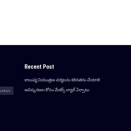
Recent Post
కాలుష్య నియంత్రణ చర్యలను కఠినతరం చేయాలి
ఆవిష్క‌ర‌ణ‌ల కోసం మేక‌ర్స్ ల్యాబ్ ఏర్పాటు
usbus