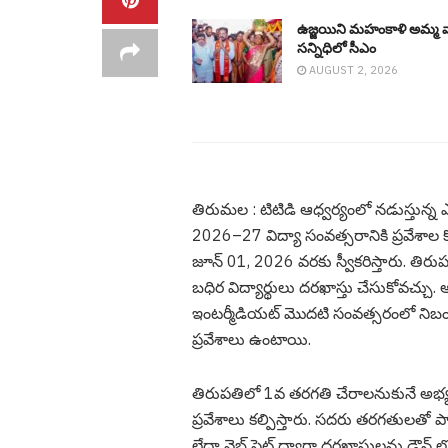
ఉజ్జ‌యిని మ‌హంకాళి అమ్మ వ
స‌న్నిధిలో సీఎం
AUGUST 2, 2026
తిరుమ‌ల : టిటిడి ఆధ్వర్యంలో నడుస్తున్
2026–27 విద్యా సంవత్సరానికి ప్రవేశాల కో
జూన్ 01, 2026 వరకు స్వీకరిస్తారు. తిరుప
బధిర విద్యార్థులు దరఖాస్తు చేసుకోవచ్చు. అ
ఇంటర్మీడియట్ మొదటి సంవత్సరంలో నిబంధన
ప్రవేశాలు ఉంటాయి.
తిరుపతిలో 1వ తరగతి చేరాలనుకునే అభ్యర
ప్రవేశాలు కల్పిస్తారు. సదరు తరగతులతో
లేదా వెబ్ సైట్ ద్వారా దరఖాస్తులను డౌన్