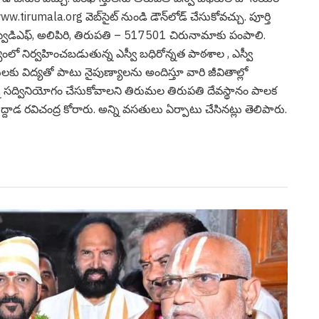
tirumala.org వెబ్‌సైట్ నుండి డౌన్‌లోడ్ చేసుకోవచ్చు. పూర్తి
, ఎస్వీడిఎఫ్, అలిపిరి, తిరుపతి – 517501 చిరునామాకు పంపాలి.
యంలో నిర్వహించబడుతున్న ఎస్వీ బధిరోన్నత పాఠశాల , ఎస్వీ
కు విద్యతో పాటు నైపుణ్యాలను అందిస్తూ వారి జీవితాల్లో
స‌ద్వినియోగం చేసుకోవాల‌ని తిరుమ‌ల తిరుప‌తి దేవ‌స్థానం పాల‌క
డ ర‌విచంద్ర కోరారు. అన్ని వ‌స‌తులు ఏర్పాటు చేసిన‌ట్లు తెలిపారు.