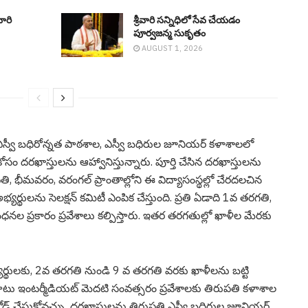
ారి
శ్రీవారి సన్నిధిలో సేవ చేయడం
పూర్వజన్మ సుకృతం
AUGUST 1, 2026
న ఎస్వీ బధిరోన్నత పాఠశాల, ఎస్వీ బధిరుల జూనియర్ కళాశాలలో
సం దరఖాస్తులను ఆహ్వానిస్తున్నారు. పూర్తి చేసిన దరఖాస్తులను
తి, భీమవరం, వరంగల్ ప్రాంతాల్లోని ఈ విద్యాసంస్థల్లో చేరదలచిన
భ్యర్థులను సెలక్షన్ కమిటీ ఎంపిక చేస్తుంది. ప్రతి ఏడాది 1వ తరగతి,
ల ప్రకారం ప్రవేశాలు కల్పిస్తారు. ఇతర తరగతుల్లో ఖాళీల మేరకు
్థులకు, 2వ తరగతి నుండి 9 వ తరగతి వరకు ఖాళీలను బట్టి
 పాటు ఇంటర్మీడియట్ మెదటి సంవత్సరం ప్రవేశాలకు తిరుపతి కళాశాల
 లోడ్ చేసుకోవచ్చు. దరఖాస్తులను తిరుపతి ఎస్వీ బధిరుల జూనియర్