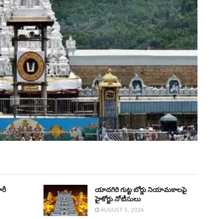
రీ
యాదగిరి గుట్ట బోర్డు నియామ‌కాల‌పై
హైకోర్టు నోటీసులు
AUGUST 5, 2026