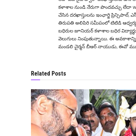
కళాశాల నుండి నేరుగా పొందవచ్చు లేదా www.
చేసిన దరఖాస్తులను ఇంఛార్జి ప్రిన్సిపాల్
తిరుపతి అలిపిరి సమీపంలో టిటిడి ఆధ్వర్
బధిరుల జూనియర్ కళాశాల బధిర విద్యార్థుల
వెలుగులు నింపుతున్నాయి. ఈ అవ‌కాశాన్ని 
మండ‌లి చైర్మ‌న్ బీఆర్ నాయుడు, ఈవో ముద్దా
Related Posts