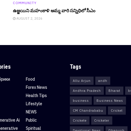
COMMUNITY
ఉజ్జ‌యిని మ‌హంకాళి అమ్మ వారి స‌న్నిధిలో సీఎం
AUGUST 2, 2026
ories
Tags
убрики
Food
Allu Arjun
andh
Forex News
Andhra Pradesh
Bharat
b
Health Tips
business
Business News
Lifestyle
CM Chandrababu
Cricket
NEWS
erative Ai
Public
Crickete
Cricketer
enerative
Spiritual
Devotional News
Dhanush