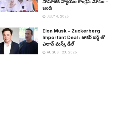
సామాజిక న్యాయం కాంగ్రెస్ మోసం –
బండి
JULY 4, 2025
Elon Musk – Zuckerberg
Important Deal : జుక‌ర్ బ‌ర్గ్ తో
ఎలాన్ మ‌స్క్ డీల్
AUGUST 23, 2025