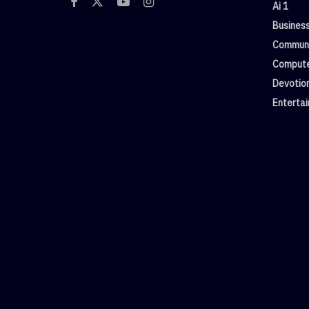
Ai 1
Busines
Commun
Compute
Devotio
Enterta