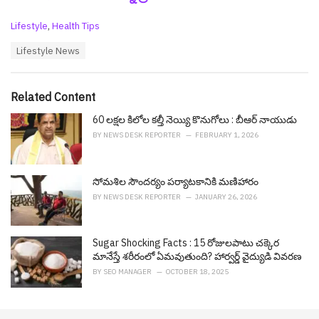
C
Lifestyle
,
Health Tips
a
T
Lifestyle News
t
a
e
g
g
s
o
Related Content
:
r
i
60 ల‌క్ష‌ల కిలోల క‌ల్తీ నెయ్యి కొనుగోలు : బీఆర్ నాయుడు
e
BY
NEWS DESK REPORTER
FEBRUARY 1, 2026
s
:
సోమశిల సౌంద‌ర్యం ప‌ర్యాట‌కానికి మణిహారం
BY
NEWS DESK REPORTER
JANUARY 26, 2026
Sugar Shocking Facts : 15 రోజులపాటు చక్కెర
మానేస్తే శరీరంలో ఏమవుతుంది? హార్వర్డ్‌ వైద్యుడి వివరణ
BY
SEO MANAGER
OCTOBER 18, 2025