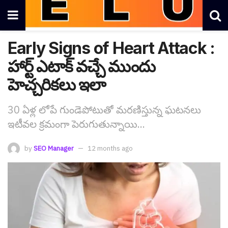
Early Signs of Heart Attack :
హార్ట్ ఎటాక్ వచ్చే ముందు
హెచ్చరికలు ఇలా
30 ఏళ్ల లోపే గుండెపోటుతో మరణిస్తున్న ఘటనలు
ఇటీవల క్రమంగా పెరుగుతున్నాయి...
by
SEO Manager
12 months ago