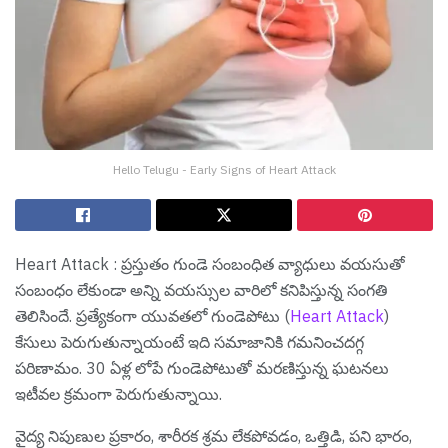
Hello Telugu - Early Signs of Heart Attack
Heart Attack : ప్రస్తుతం గుండె సంబంధిత వ్యాధులు వయసుతో
సంబంధం లేకుండా అన్ని వయస్సుల వారిలో కనిపిస్తున్న సంగతి
తెలిసిందే. ప్రత్యేకంగా యువతలో గుండెపోటు (
Heart Attack
)
కేసులు పెరుగుతున్నాయంటే ఇది సమాజానికి గమనించదగ్గ
పరిణామం. 30 ఏళ్ల లోపే గుండెపోటుతో మరణిస్తున్న ఘటనలు
ఇటీవల క్రమంగా పెరుగుతున్నాయి.
వైద్య నిపుణుల ప్రకారం, శారీరక శ్రమ లేకపోవడం, ఒత్తిడి, పని భారం,