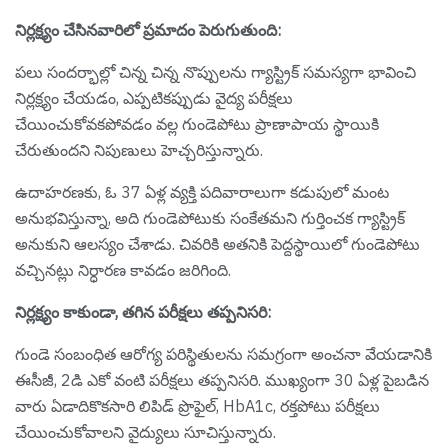
నిర్లక్ష్యం చేసినవారిలో ప్రమాదం పెరుగుతుంది:
పలు సందర్భాల్లో చిన్న చిన్న నొప్పులను గ్యాస్ట్రిక్ సమస్యగా భావించి
నిర్లక్ష్యం చేయడం, ఎప్పటికప్పుడు వైద్య పరీక్షలు
చేయించుకోవకపోవడం వల్ల గుండెపోటు ప్రాణాపాయ స్థాయికి
చేరుతుందని నిపుణులు హెచ్చరిస్తున్నారు.
ఉదాహరణకు, ఓ 37 ఏళ్ల వ్యక్తి పదివారాలుగా కడుపులో మంట
అనుభవిస్తున్నా, అది గుండెపోటుకు సంకేతమని గుర్తించక గ్యాస్ట్రిక్
అనుకుని ఆలస్యం చేశాడు. చివరికి అతనికి పెద్దస్థాయిలో గుండెపోటు
వచ్చినట్లు నిర్ధారణ కావడం జరిగింది.
నిర్లక్ష్యం కాకుండా, తగిన పరీక్షలు తప్పనిసరి:
గుండె సంబంధిత ఆరోగ్య పరిస్థితులను సమగ్రంగా అంచనా వేయడానికి
ఈసీజీ, 2డి ఎకో వంటి పరీక్షలు తప్పనిసరి. ముఖ్యంగా 30 ఏళ్ల పైబడిన
వారు ఏడాదికొకసారి లిపిడ్ ప్రొఫైల్, HbA1c, రక్తపోటు పరీక్షలు
చేయించుకోవాలని వైద్యులు సూచిస్తున్నారు.