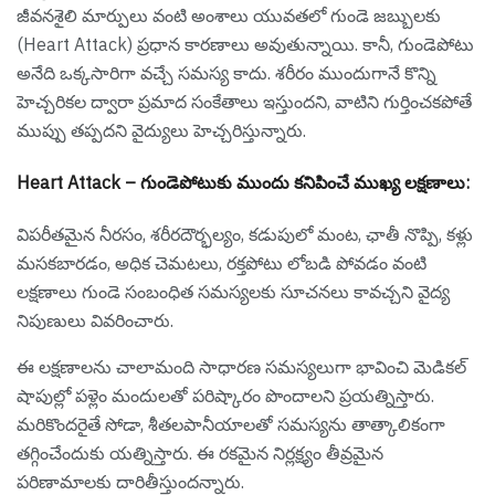
జీవనశైలి మార్పులు వంటి అంశాలు యువతలో గుండె జబ్బులకు
(Heart Attack) ప్రధాన కారణాలు అవుతున్నాయి. కానీ, గుండెపోటు
అనేది ఒక్కసారిగా వచ్చే సమస్య కాదు. శరీరం ముందుగానే కొన్ని
హెచ్చరికల ద్వారా ప్రమాద సంకేతాలు ఇస్తుందని, వాటిని గుర్తించకపోతే
ముప్పు తప్పదని వైద్యులు హెచ్చరిస్తున్నారు.
Heart Attack – గుండెపోటుకు ముందు కనిపించే ముఖ్య లక్షణాలు:
విపరీతమైన నీరసం, శరీరదౌర్భల్యం, కడుపులో మంట, ఛాతీ నొప్పి, కళ్లు
మసకబారడం, అధిక చెమటలు, రక్తపోటు లోబడి పోవడం వంటి
లక్షణాలు గుండె సంబంధిత సమస్యలకు సూచనలు కావచ్చని వైద్య
నిపుణులు వివరించారు.
ఈ లక్షణాలను చాలామంది సాధారణ సమస్యలుగా భావించి మెడికల్
షాపుల్లో పళ్లెం మందులతో పరిష్కారం పొందాలని ప్రయత్నిస్తారు.
మరికొందరైతే సోడా, శీతలపానీయాలతో సమస్యను తాత్కాలికంగా
తగ్గించేందుకు యత్నిస్తారు. ఈ రకమైన నిర్లక్ష్యం తీవ్రమైన
పరిణామాలకు దారితీస్తుందన్నారు.