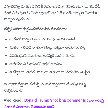
ఎప్పటికప్పుడు గుండె పనితీరును అంచనా వేసుకుంటూ, షుగర్‌, బీపీ
వంటి సమస్యలను నియంత్రణలో ఉంచితే గుండె జబ్బుల నివారణ
సాధ్యమవుతుంది.
తప్పనిసరిగా గుర్తుంచుకోవలసిన సూచనలు:
ఛాతీలో నొప్పి మెల్లగా ఎడమ భుజానికి పాకితే
మితంగా నడిచినా లేదా మెట్లు ఎక్కినా ఆయాసం వస్తే
విపరీతమైన చెమటలు, ఆకస్మిక మలిన చూపు
ఉదయం సమయంలో అధిక అలసట
ఆకస్మిక గుండెదడ, నాలుగు అడుగులు వేయలేనంత స్థితి
ఈ లక్షణాలేమైనా కనిపిస్తే, వెంటనే కార్డియాలజీ నిపుణుల్ని
సంప్రదించాలి.
Also Read :
Donald Trump Shocking Comments : బంగారంపై
ఎలాంటి సుంకాలు లేవంటున్న ట్రంప్