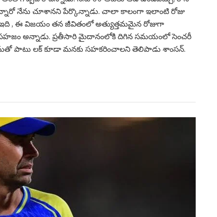
ారో నేను చూశానని పేర్కొన్నాడు. చాలా కాలంగా ఇలాంటి రోజు
 ఇది , ఈ విజ‌యం త‌న జీవితంలో అత్యుత్త‌మ‌మైన రోజుగా
‌హ‌జం అన్నాడు. ప్ర‌తీసారి మైదానంలోకి దిగిన స‌మ‌యంలో సెంచ‌రీ
మ‌తో పాటు ల‌క్ కూడా మ‌న‌కు స‌హ‌క‌రించాల‌ని తెలిపాడు శాంస‌న్.