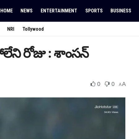
HOME
NEWS
ENTERTAINMENT
SPORTS
BUSINESS
NRI
Tollywood
లేని రోజు : శాంస‌న్
0
0
A
A