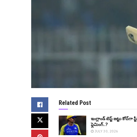
Related Post
ఇంగ్లాండ్ టెస్ట్ జట్టు కోచ్‌గా స్ట
ఫ్లెమింగ్..?
JULY 30, 2026