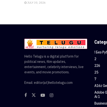
JULY 30, 2026
Categ
! Без Р
Hello Telugu is a digital platform for
2
political news, film updates,
226
entertainment, celebrity interviews, live
events, and movie promotions.
25
7
Email: editor(at)hellotelugu.com
A16z Gen
Adobe G
Ai 1
Busines