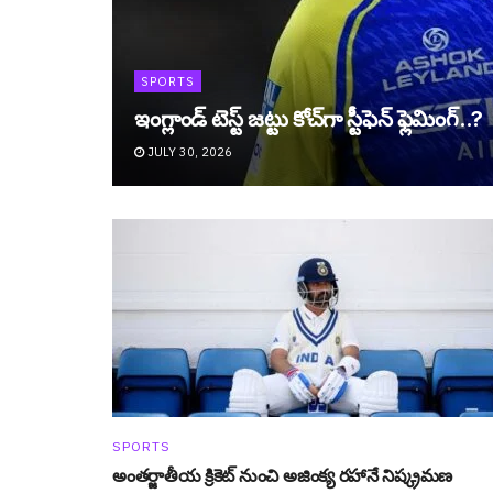
SPORTS
ఇంగ్లాండ్ టెస్ట్ జట్టు కోచ్‌గా స్టీఫెన్ ఫ్లెమింగ్..?
JULY 30, 2026
SPORTS
అంతర్జాతీయ క్రికెట్ నుంచి అజింక్య రహానే నిష్క్ర‌మ‌ణ‌