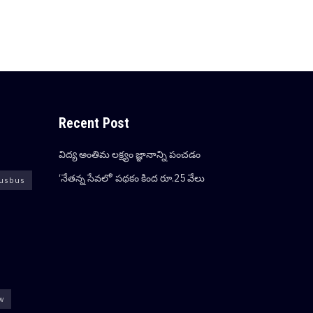
Recent Post
విద్య అంతిమ లక్ష్యం జ్ఞానాన్ని పంచడం
‘నేతన్న సేవలో’ పథకం కింద రూ.25 వేలు
usbus
ew