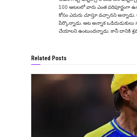
100 ఆటలలో వారు ఎంత పరిపూర్ణంగా ఉన్న
కోసం ఎదురు చూస్తూ వ‌చ్చాన‌ని అన్నాడు.
పేర్కొన్నాడు. ఆట అన్నాక ఒడిదుడుకులు స
చేయాల‌ని ఉంటుంద‌న్నాడు. కానీ దానికి శ్ర‌
Related Posts