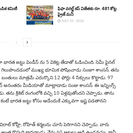
ంపిక కమిటీ
ఫిఫా వ‌ర‌ల్డ్ క‌ప్ విజేతకు రూ. 481 కోట్ల
ప్రైజ్ మ‌నీ
JULY 23, 2026
ంగా భార‌త జ‌ట్టు విండీస్ ను 5 వికెట్ల తేడాతో ఓడించింది. సెమీ ఫైన‌ల్
ియా గెలుపొంద‌డంలో ముఖ్య భూమిక పోషించాడు సంజూ శాంస‌న్. త‌ను
 బంతులు మాత్ర‌మే ఎదుర్కొని 12 ఫోర్లు 4 సిక్సులు కొట్టాడు. 97
ాచ్ అనంత‌రం మీడియాతో మాట్లాడాడు సంజు శాంస‌న్. ఈ ఇన్నింగ్స్
ు. త‌ను క్రికెట్ రంగంలోకి వ‌చ్చి 10 ఏళ్ల‌వుతోంద‌ని చెప్పాడు. తాను
ల కంటే భార‌త జ‌ట్టు కోసం ఆడేందుకే ఎక్కువ‌గా ఇష్ట ప‌డ‌తాన‌ని
రాట్ కోహ్లీ, రోహిత్ శ‌ర్మ‌ల‌ను చూసి పెరిగాన‌ని చెప్పాడు. వారు
గ్స్ అంత గొప్ప‌ది కాద‌న్నాడు. నేను 60 ఆటలు ఆడి ఉండవచ్చు, కానీ