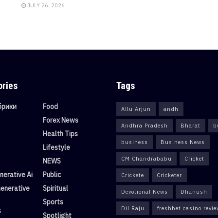
JULY 26, 2026
ories
Tags
убрики
Food
Allu Arjun
andh
Forex News
Andhra Pradesh
Bharat
b
Health Tips
business
Business News
Lifestyle
CM Chandrababu
Cricket
NEWS
erative Ai
Public
Crickete
Cricketer
enerative
Spiritual
Devotional News
Dhanush
Sports
Dil Raju
freshbet casino revi
s
Spotlight