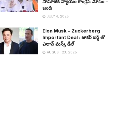
సామాజిక న్యాయం కాంగ్రెస్ మోసం –
బండి
JULY 4, 2025
Elon Musk – Zuckerberg
Important Deal : జుక‌ర్ బ‌ర్గ్ తో
ఎలాన్ మ‌స్క్ డీల్
AUGUST 23, 2025