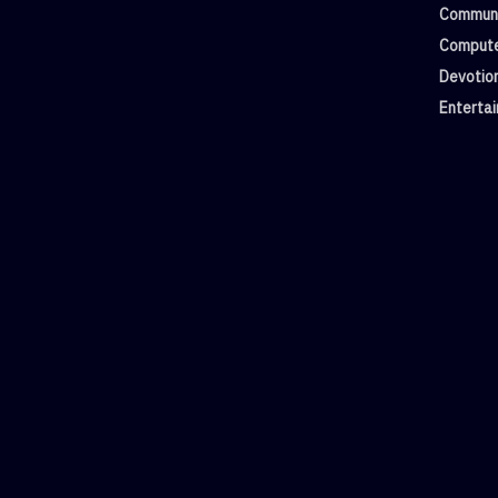
Commun
Compute
Devotio
Enterta