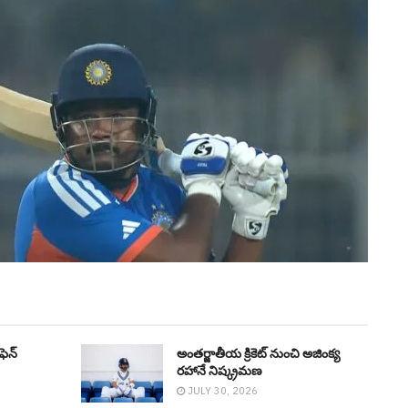
ీఫెన్
అంతర్జాతీయ క్రికెట్ నుంచి అజింక్య
రహానే నిష్క్ర‌మ‌ణ‌
JULY 30, 2026