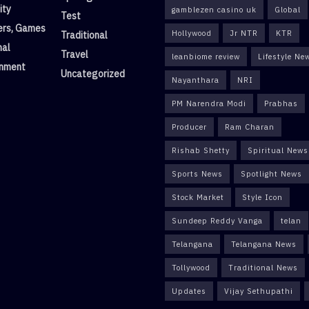
ity
gamblezen casino uk
Global
Test
rs, Games
Hollywood
Jr NTR
KTR
Traditional
nal
Travel
leanbiome review
Lifestyle Ne
inment
Uncategorized
Nayanthara
NRI
PM Narendra Modi
Prabhas
Producer
Ram Charan
Rishab Shetty
Spiritual News
Sports News
Spotlight News
Stock Market
Style Icon
Sundeep Reddy Vanga
telan
Telangana
Telangana News
Tollywood
Traditional News
Updates
Vijay Sethupathi