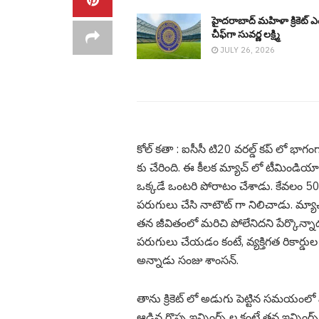
హైదరాబాద్ మహిళా క్రికెట్ ఎ
చీఫ్‌గా సువర్ణ లక్ష్మి
JULY 26, 2026
కోల్ క‌తా : ఐసీసీ టి20 వ‌ర‌ల్డ్ క‌ప్ లో భాగ
కు చేరింది. ఈ కీల‌క మ్యాచ్ లో టీమిండ
ఒక్క‌డే ఒంట‌రి పోరాటం చేశాడు. కేవ‌లం 50
ప‌రుగులు చేసి నాటౌట్ గా నిలిచాడు. మ్య
త‌న జీవితంలో మ‌రిచి పోలేనిద‌ని పేర్కొన్నాడ
ప‌రుగులు చేయ‌డం కంటే, వ్య‌క్తిగ‌త రికార్డు
అన్నాడు సంజు శాంస‌న్.
తాను క్రికెట్ లో అడుగు పెట్టిన స‌మ‌యంలో వి
ఆడిన గొప్ప ఇన్నింగ్స్ ల కంటే త‌న ఇన్నిం