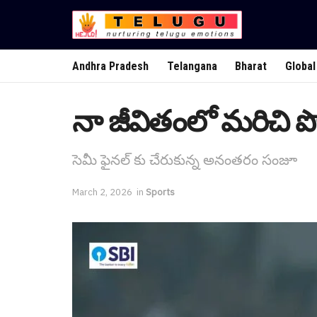
Andhra Pradesh
Telangana
Bharat
Global
నా జీవితంలో మ‌రిచి పో
సెమీ ఫైన‌ల్ కు చేరుకున్న అనంత‌రం సంజూ
March 2, 2026
in
Sports