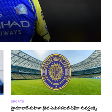
SPORTS
హైదరాబాద్ మహిళా క్రికెట్ ఎంపిక కమిటీ చీఫ్‌గా సువర్ణ లక్ష్మి