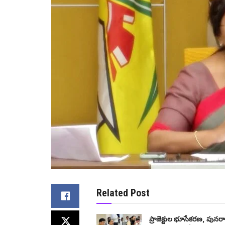
Related Post
ప్రాజెక్టుల భూసేకరణ, పునరా