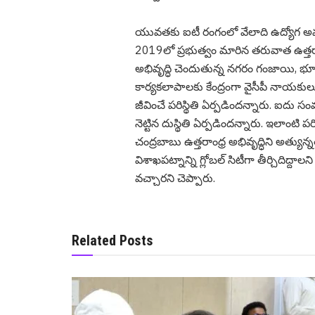
యువతకు ఐటీ రంగంలో వేలాది ఉద్యోగ అవకా
2019లో ప్రభుత్వం మారిన తరువాత ఉత్తరాంధ
అభివృద్ధి చెందుతున్న నగరం గంజాయి, భూకబ్
కార్యకలాపాలకు కేంద్రంగా వైసీపీ నాయకుల
జీవించే పరిస్థితి ఏర్పడిందన్నారు. ఐదు స
నెట్టిన దుస్థితి ఏర్పడిందన్నారు. ఇలాంటి ప
చంద్రబాబు ఉత్తరాంధ్ర అభివృద్ధిని అత్యున
విశాఖపట్నాన్ని గ్లోబల్ సిటీగా తీర్చిదిద్ద
వచ్చారని చెప్పారు.
Related Posts