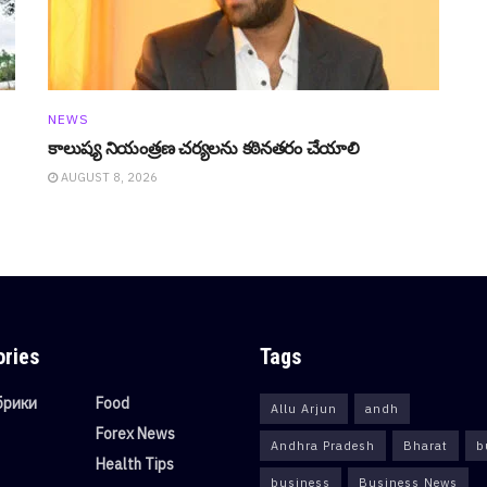
NEWS
కాలుష్య నియంత్రణ చర్యలను కఠినతరం చేయాలి
AUGUST 8, 2026
ories
Tags
убрики
Food
Allu Arjun
andh
Forex News
Andhra Pradesh
Bharat
b
Health Tips
business
Business News