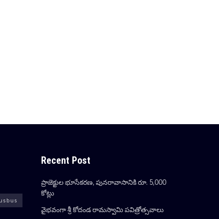
Recent Post
ప్రాజెక్టుల భూసేకరణ, పునరావాసానికి రూ. 5,000
కోట్లు
usbus
వైభవంగా శ్రీ కోదండ రామస్వామి పవిత్రోత్సవాలు