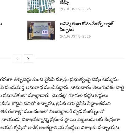
టిమ్స్
AUGUST 9, 2026
ు
ఆవిష్క‌ర‌ణ‌ల కోసం మేక‌ర్స్ ల్యాబ్
ఏర్పాటు
AUGUST 8, 2026
రంగా తీర్చిదిద్దుతుంటే వైసీపీ మాత్రం ప్రభుత్వంపై విషం చిమ్మడం
ప్ పంచుమర్తి అనురాధ మండిపడ్డారు. సోమవారం తెలుగుదేశం పార్టీ
ల సమావేశంలో మాట్లాడారు. మొదట్లో గూగుల్ వద్దని కోర్టులు
డిట్‌ను కొట్టేసే పనిలో ఉన్నారని, క్రెడిట్ చోరీ వైసీపీ సిద్ధాంతమని
ాంకేతిక రంగాల్లో ముందంజలో నిలబెట్టాలనే దృఢ సంకల్పంతో
ాయుడు విశాఖపట్నాన్ని ప్రపంచ స్థాయి పెట్టుబడులకు కేంద్రంగా
ారు. ఆయన కృషితో అనేక అంతర్జాతీయ సంస్థలు విశాఖకు వచ్చాయని