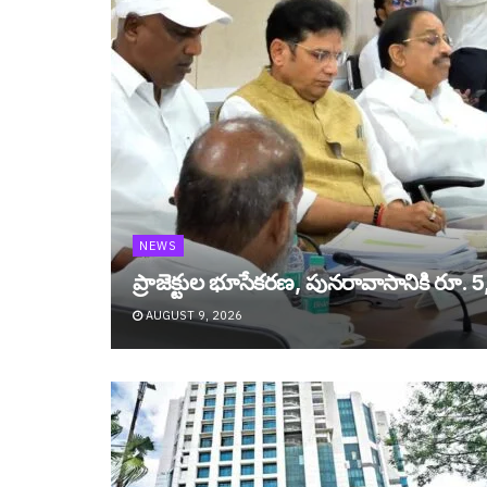
NEWS
ప్రాజెక్టుల భూసేకరణ, పునరావాసానికి రూ. 5
AUGUST 9, 2026