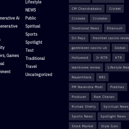
Lifestyle
CM Chandrababu
Cricket
NEWS
erative Ai
Public
Crickete
Cricketer
enerative
Spiritual
Devotional News
Dhanush
Sports
Dil Raju
freshbet casino revi
s
Spotlight
ity
gamblezen casino uk
Global
Test
rs, Games
Hollywood
Jr NTR
KTR
Traditional
nal
Travel
leanbiome review
Lifestyle Ne
inment
Uncategorized
Nayanthara
NRI
PM Narendra Modi
Prabhas
Producer
Ram Charan
Rishab Shetty
Spiritual News
Sports News
Spotlight News
Stock Market
Style Icon