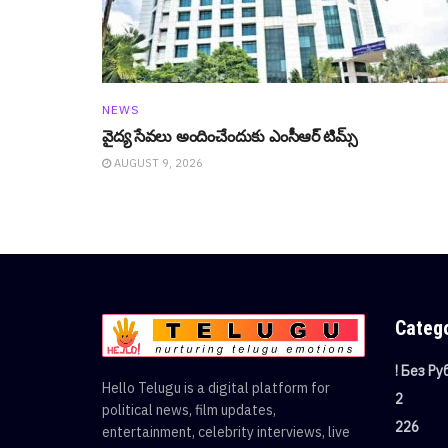
NEWS
వైద్య సేవ‌లు అందించేందుకు ఎంసీఆర్ టిమ్స్
AUGUST 9, 2026
Categ
! Без Р
Hello Telugu is a digital platform for
2
political news, film updates,
226
entertainment, celebrity interviews, live