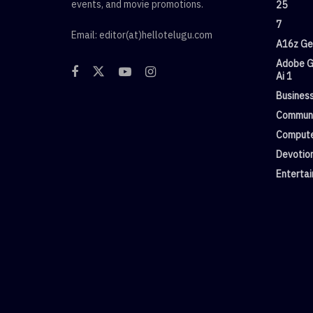
events, and movie promotions.
25
7
Email: editor(at)hellotelugu.com
A16z Gen
Adobe G
Ai 1
Busines
Commun
Compute
Devotio
Enterta