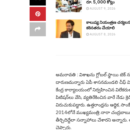
రూ. 5,000 కోట్లు
AUGUST 9, 2026
కాలుష్య నియంత్రణ చర్యలన
కఠినతరం చేయాలి
AUGUST 8, 2026
అమరావతి : విశాఖను గ్లోబల్ స్థాయి టెక్ నగ
దారుణ‌మ‌న్నారు ఏపీ శాసనమండలి చీఫ్ వి
కేంద్ర కార్యాలయంలో నిర్వహించిన విలేకరు
పిటిషన్‌లు వేసి, వ్యతిరేకించిన వారే నేడు క్రె
విరుచుకుపడ్డారు. ఉత్తరాంధ్రను ఆర్థిక, స
2014లోనే ముఖ్యమంత్రి నారా చంద్రబాబు న
తీర్చిదిద్దేలా సన్నాహాలు చేశారని అన్న
చెప్పారు.