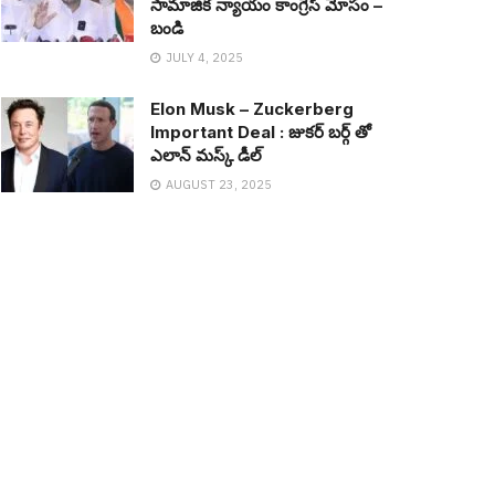
సామాజిక న్యాయం కాంగ్రెస్ మోసం –
బండి
JULY 4, 2025
Elon Musk – Zuckerberg
Important Deal : జుక‌ర్ బ‌ర్గ్ తో
ఎలాన్ మ‌స్క్ డీల్
AUGUST 23, 2025