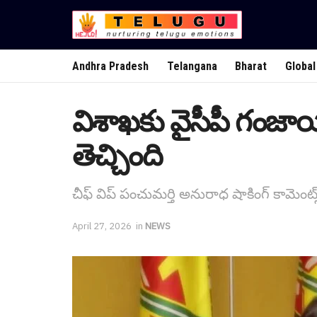
Andhra Pradesh
Telangana
Bharat
Global
విశాఖకు వైసీపీ గంజాయ
తెచ్చింది
చీఫ్ విప్ పంచుమర్తి అనురాధ షాకింగ్ కామెంట్స
April 27, 2026
in
NEWS