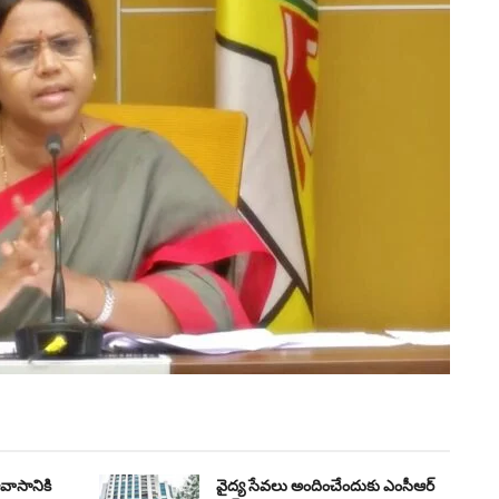
వాసానికి
వైద్య సేవ‌లు అందించేందుకు ఎంసీఆర్