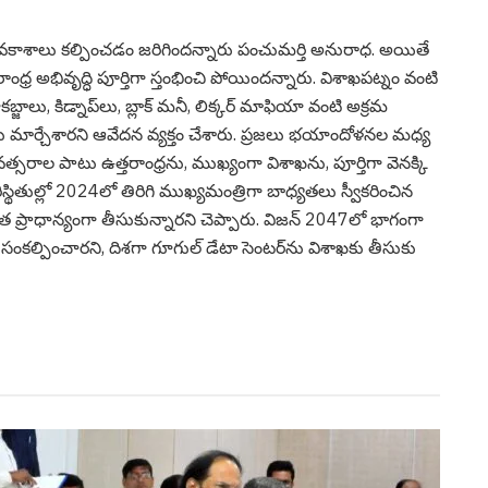
శాలు కల్పించడం జ‌రిగింద‌న్నారు పంచుమ‌ర్తి అనురాధ‌. అయితే
్ర అభివృద్ధి పూర్తిగా స్తంభించి పోయింద‌న్నారు. విశాఖపట్నం వంటి
జాలు, కిడ్నాప్‌లు, బ్లాక్ మనీ, లిక్కర్ మాఫియా వంటి అక్రమ
ు మార్చేశారని ఆవేద‌న వ్య‌క్తం చేశారు. ప్రజలు భయాందోళనల మధ్య
ంవత్సరాల పాటు ఉత్తరాంధ్రను, ముఖ్యంగా విశాఖను, పూర్తిగా వెనక్కి
రిస్థితుల్లో 2024లో తిరిగి ముఖ్యమంత్రిగా బాధ్యతలు స్వీకరించిన
్నత ప్రాధాన్యంగా తీసుకున్నారని చెప్పారు. విజన్ 2047లో భాగంగా
ాలని సంకల్పించారని, దిశగా గూగుల్ డేటా సెంటర్‌ను విశాఖకు తీసుకు