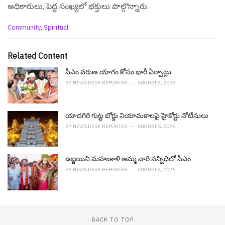
అధికారులు, పెద్ద సంఖ్యలో భక్తులు పాల్గొన్నారు.
C
Community
,
Spiritual
a
t
e
Related Content
g
o
సీఎం వ‌రుణ యాగం కోసం భారీ ఏర్పాట్లు
r
BY
NEWS DESK REPORTER
AUGUST 8, 2026
i
e
s
యాదగిరి గుట్ట బోర్డు నియామ‌కాల‌పై హైకోర్టు నోటీసులు
:
BY
NEWS DESK REPORTER
AUGUST 5, 2026
ఉజ్జ‌యిని మ‌హంకాళి అమ్మ వారి స‌న్నిధిలో సీఎం
BY
NEWS DESK REPORTER
AUGUST 2, 2026
BACK TO TOP