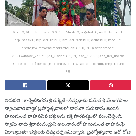
filter: 0; fileterIntensity: 0.0; filterMask: 0; algolist: 0; multi-frame: 1;
brp_mask:0; brp_del_th:null; brp_del_sen:null; delta:null; module:
photo;hw-remosaic: false;touch: (-1.0, -1.0);sceneMode:
2621440;cct_value: 0;AI_Scene: (-1, -1);aec_lux: 0.0;aec_lux_index:
0;albedo: ;confidence: ;motionLevel: -1;weatherinfo: null;temperature:
38;
తిరుప‌తి : కార్వేటినగరం శ్రీ రుక్మిణి–సత్యభామ సమేత శ్రీ వేణుగోపాల
స్వామివారి వార్షిక బ్రహ్మోత్సవాలలో భాగంగా గురువారం జరిగిన
హనుమంత వాహనసేవ భక్తులను భక్తి పారవశ్యంలో ముంచెత్తింది.
స్వామి వారు శ్రీరామచంద్రుని అలంకారంలో హనుమంత వాహనంపై
విరాజిల్లుతూ భక్తులకు దివ్య దర్శనమిచ్చారు. బ్రహ్మోత్సవాల ఆరో రోజు