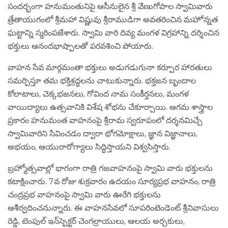
సందర్భంగా హనుమంతునిపై ఆసీనులైన శ్రీ వేణుగోపాల స్వామివారు
త్రేతాయుగంలో శ్రీమహా విష్ణువు శ్రీరాముడిగా అవతరించిన మహోన్నత
ఘట్టాన్ని స్మరింపజేశారు. స్వామి వారి దివ్య మంగళ విగ్రహాన్ని దర్శించిన
భక్తులు ఆనందభాష్పాలతో పరవశించి పోయారు.
వాహన సేవ మార్గమంతా భక్తులు అడుగడుగునా కర్పూర హారతులు
సమర్పిస్తూ తమ భక్తిశ్రద్ధలను చాటుకున్నారు. భక్తజన బృందాల
కోలాటాలు, చెక్కభజనలు, గోవింద నామ సంకీర్తనలు, మంగళ
వాయిద్యాలు ఉత్సవానికి విశేష శోభను చేకూర్చాయి. ఆగమ శాస్త్రాల
ప్రకారం హనుమంత వాహనంపై శ్రీరామ స్వరూపంలో దర్శనమిచ్చే
స్వామివారిని సేవించడం ద్వారా భోగమోక్షాలు, జ్ఞాన విజ్ఞానాలు,
అభయం, ఆయురారోగ్యాలు సిద్ధిస్తాయని విశ్వసిస్తారు.
బ్రహ్మోత్సవాల్లో భాగంగా రాత్రి గజవాహనంపై స్వామి వారు భక్తులను
కటాక్షించారు. 7వ రోజు శుక్రవారం ఉదయం సూర్యప్రభ వాహనం, రాత్రి
చంద్రప్రభ వాహనంపై స్వామి వారు ఊరేగి భక్తులను
ఆశీర్వదించనున్నారు. ఈ వాహనసేవలో సూపరింటెండెంట్ శ్రీనివాసులు
రెడ్డి, టెంపుల్ ఇన్‌స్పెక్టర్ చెంగల్రాయులు, ఆలయ అర్చకులు,