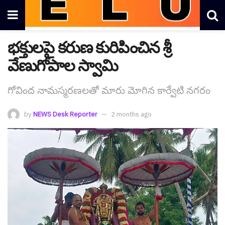
భక్తులపై కరుణ కురిపించిన శ్రీ
వేణుగోపాల స్వామి
గోవింద నామస్మరణలతో మారు మోగిన కార్వేటి నగరం
by
NEWS Desk Reporter
2 months ago