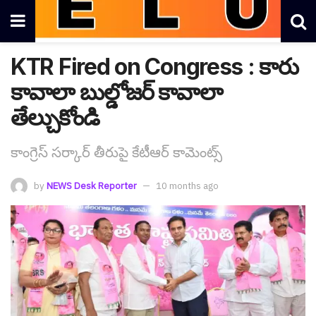
KTR Fired on Congress : కారు
కావాలా బుల్డోజ‌ర్ కావాలా
తేల్చుకోండి
కాంగ్రెస్ స‌ర్కార్ తీరుపై కేటీఆర్ కామెంట్స్
by
NEWS Desk Reporter
10 months ago