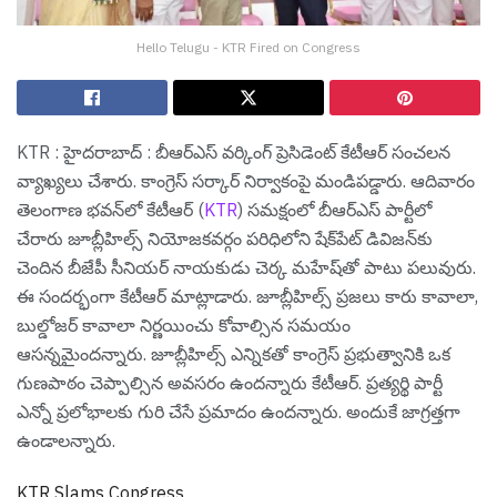
Hello Telugu - KTR Fired on Congress
KTR : హైద‌రాబాద్ : బీఆర్ఎస్ వ‌ర్కింగ్ ప్రెసిడెంట్ కేటీఆర్ సంచ‌ల‌న
వ్యాఖ్య‌లు చేశారు. కాంగ్రెస్ స‌ర్కార్ నిర్వాకంపై మండిప‌డ్డారు. ఆదివారం
తెలంగాణ భవన్‌లో కేటీఆర్ (
KTR
) సమక్షంలో బీఆర్‌ఎస్ పార్టీలో
చేరారు జూబ్లీహిల్స్ నియోజ‌క‌వ‌ర్గం ప‌రిధిలోని షేక్‌పేట్ డివిజన్‌కు
చెందిన బీజేపీ సీనియర్ నాయకుడు చెర్క మహేష్‌తో పాటు ప‌లువురు.
ఈ సందర్భంగా కేటీఆర్ మాట్లాడారు. జూబ్లీహిల్స్ ప్రజలు కారు కావాలా,
బుల్డోజర్ కావాలా నిర్ణయించు కోవాల్సిన స‌మ‌యం
ఆస‌న్న‌మైంద‌న్నారు. జూబ్లీహిల్స్ ఎన్నికతో కాంగ్రెస్ ప్రభుత్వానికి ఒక
గుణపాఠం చెప్పాల్సిన అవసరం ఉంద‌న్నారు కేటీఆర్. ప్ర‌త్య‌ర్థి పార్టీ
ఎన్నో ప్ర‌లోభాల‌కు గురి చేసే ప్ర‌మాదం ఉంద‌న్నారు. అందుకే జాగ్ర‌త్త‌గా
ఉండాల‌న్నారు.
KTR Slams Congress