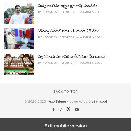
i
విద్య అంతిమ లక్ష్యం జ్ఞానాన్ని పంచడం
e
BY
NEWS DESK REPORTER
AUGUST 6, 2026
s
:
‘నేతన్న సేవలో’ పథకం కింద రూ.25 వేలు
BY
NEWS DESK REPORTER
AUGUST 6, 2026
వ్య‌వ‌సాయ రంగానికి భారీ నిధుల కేటాయింపు
BY
NEWS DESK REPORTER
AUGUST 6, 2026
BACK TO TOP
© 2020-2025
Hello Telugu
- powered by
digitalwood
Exit mobile version