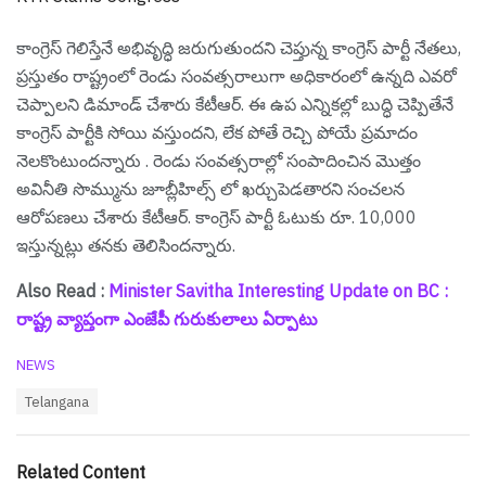
కాంగ్రెస్ గెలిస్తేనే అభివృద్ధి జరుగుతుందని చెప్తున్న కాంగ్రెస్ పార్టీ నేతలు,
ప్రస్తుతం రాష్ట్రంలో రెండు సంవత్సరాలుగా అధికారంలో ఉన్నది ఎవరో
చెప్పాల‌ని డిమాండ్ చేశారు కేటీఆర్. ఈ ఉప ఎన్నికల్లో బుద్ధి చెప్పితేనే
కాంగ్రెస్ పార్టీకి సోయి వ‌స్తుంద‌ని, లేక పోతే రెచ్చి పోయే ప్ర‌మాదం
నెల‌కొంటుంద‌న్నారు . రెండు సంవత్సరాల్లో సంపాదించిన మొత్తం
అవినీతి సొమ్మును జూబ్లీహిల్స్ లో ఖర్చుపెడతారని సంచ‌ల‌న
ఆరోప‌ణ‌లు చేశారు కేటీఆర్. కాంగ్రెస్ పార్టీ ఓటుకు రూ. 10,000
ఇస్తున్న‌ట్లు త‌న‌కు తెలిసింద‌న్నారు.
Also Read :
Minister Savitha Interesting Update on BC :
రాష్ట్ర వ్యాప్తంగా ఎంజేపీ గురుకులాలు ఏర్పాటు
C
NEWS
a
T
Telangana
t
a
e
g
g
s
o
Related Content
:
r