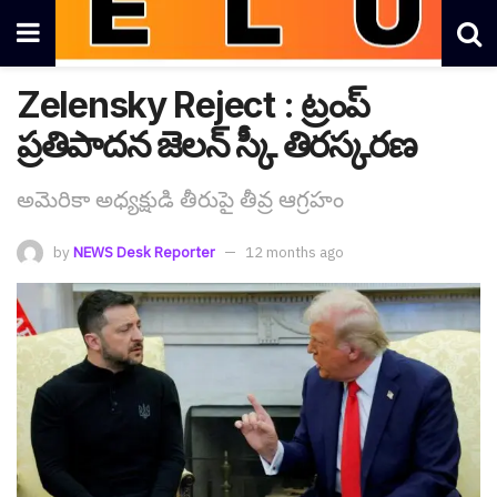
Zelensky Reject : ట్రంప్
ప్ర‌తిపాద‌న జెల‌న్ స్కీ తిర‌స్క‌ర‌ణ
అమెరికా అధ్య‌క్షుడి తీరుపై తీవ్ర ఆగ్ర‌హం
by
NEWS Desk Reporter
12 months ago