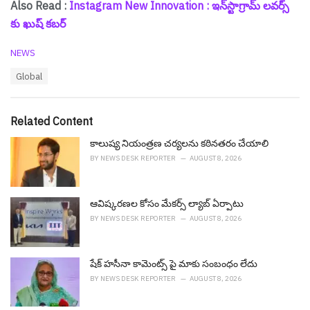
Also Read :
Instagram New Innovation : ఇన్‌స్టాగ్రామ్ ల‌వ‌ర్స్
కు ఖుష్ క‌బ‌ర్
C
NEWS
a
T
Global
t
a
e
g
g
s
o
Related Content
:
r
i
కాలుష్య నియంత్రణ చర్యలను కఠినతరం చేయాలి
e
BY
NEWS DESK REPORTER
AUGUST 8, 2026
s
:
ఆవిష్క‌ర‌ణ‌ల కోసం మేక‌ర్స్ ల్యాబ్ ఏర్పాటు
BY
NEWS DESK REPORTER
AUGUST 8, 2026
షేక్ హ‌సీనా కామెంట్స్ పై మాకు సంబంధం లేదు
BY
NEWS DESK REPORTER
AUGUST 8, 2026