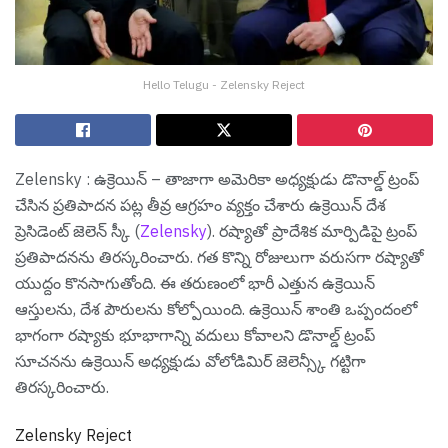
Hello Telugu - Zelensky Reject
Zelensky : ఉక్రెయిన్ – తాజాగా అమెరికా అధ్య‌క్షుడు డొనాల్డ్ ట్రంప్
చేసిన ప్ర‌తిపాద‌న ప‌ట్ల తీవ్ర ఆగ్ర‌హం వ్య‌క్తం చేశారు ఉక్రెయిన్ దేశ
ప్రెసిడెంట్ జెలెన్ స్కీ (
Zelensky
). రష్యాతో ప్రాదేశిక మార్పిడిపై ట్రంప్
ప్రతిపాదనను తిర‌స్క‌రించారు. గ‌త కొన్ని రోజులుగా వ‌రుస‌గా ర‌ష్యాతో
యుద్దం కొన‌సాగుతోంది. ఈ త‌రుణంలో భారీ ఎత్తున ఉక్రెయిన్
ఆస్తుల‌ను, దేశ పౌరుల‌ను కోల్పోయింది. ఉక్రెయిన్ శాంతి ఒప్పందంలో
భాగంగా రష్యాకు భూభాగాన్ని వదులు కోవాల‌ని డొనాల్డ్ ట్రంప్
సూచనను ఉక్రెయిన్ అధ్యక్షుడు వోలోడిమిర్ జెలెన్స్కీ గట్టిగా
తిరస్కరించారు.
Zelensky Reject