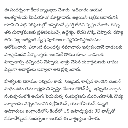
ఈ సంద‌ర్బంగా కీల‌క వ్యాఖ్య‌లు చేశారు. ఆదివారం ఆయ‌న
అంత‌ర్జాతీయ మీడియాతో మాట్లాడారు. ఉక్రెయిన్ ఆక్రమణదారునికి
భూమిని ఎట్టి ప‌రిస్థితుల్లో అప్ప‌గించే ప్ర‌స‌క్తి లేద‌ని స్ప‌ష్టం చేశారు. రష్యా
తన దురాక్రమణకు ప్రతిఫలమిచ్చే ఉద్దేశ్యం లేదని నొక్కి చెప్పారు. ర‌ష్యా
త‌మ ప‌ట్ల అత్యంత ద్వేష పూరితంగా వ్య‌వ‌హ‌రిస్తోందంటూ
ఆరోపించారు. ఎలాంటి ముంద‌స్తు స‌మాచారం ఇవ్వ‌కుండానే దాడుల‌కు
పాల్ప‌డింద‌ని పేర్కొన్నారు. అందుకే తాము కూడా దాడులకు
పాల్ప‌డాల్సి వ‌చ్చింద‌ని చెప్పారు. వాళ్లు చేసిన దురాక్ర‌మ‌ణ‌కు తాము
ఏమైనా అవార్డులు ఇవ్వాలా అని ప్ర‌శ్నించారు.
హత్యలకు విరామం ఇవ్వడం కాదు, నిజమైన, శాశ్వత శాంతిని వెంటనే
సాధించడం త‌మ ల‌క్ష్య‌మ‌ని స్ప‌ష్టం చేశారు జెలెన్ స్కీ. ఇప్పుడు నాల్గవ
సంవత్సరంలోకి అడుగు పెడుతున్న సంఘర్షణను ముగించడానికి, దౌత్య
మార్గాలను చర్చించడానికి ఉక్రేనియన్ , యూరోపియన్ ఉన్నత
అధికారులు ఇంగ్లాండ్‌లోని కెంట్‌లో US ఉపాధ్యక్షుడు JD వాన్స్‌తో
సమావేశమైన సందర్భంగా ఆయన ఈ వ్యాఖ్యలు చేశారు.