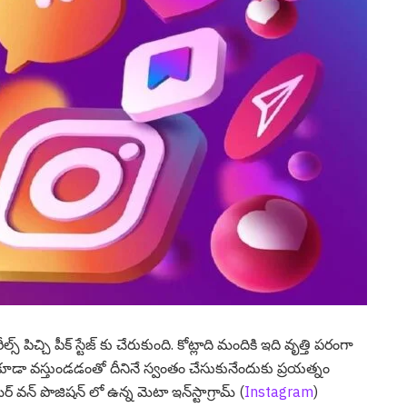
్ పిచ్చి పీక్ స్టేజ్ కు చేరుకుంది. కోట్లాది మందికి ఇది వృత్తి ప‌రంగా
ా వ‌స్తుండ‌డంతో దీనినే స్వంతం చేసుకునేందుకు ప్ర‌యత్నం
్ వ‌న్ పొజిష‌న్ లో ఉన్న మెటా ఇన్‌స్టాగ్రామ్ (
Instagram
)