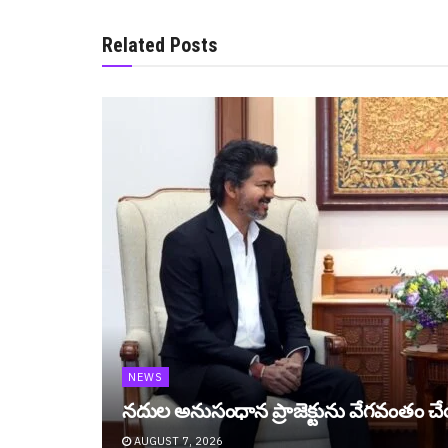
Related Posts
NEWS
నదుల అనుసంధాన ప్రాజెక్టును వేగ‌వంతం 
AUGUST 7, 2026