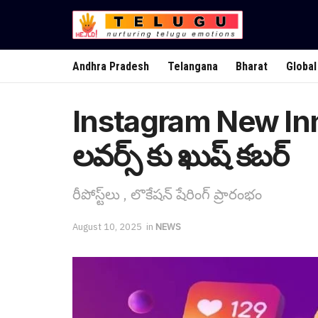
Andhra Pradesh
Telangana
Bharat
Global
Instagram New Innova
ల‌వ‌ర్స్ కు ఖుష్ క‌బ‌ర్
రీపోస్ట్‌లు , లొకేషన్ షేరింగ్ ప్రారంభం
August 10, 2025
in
NEWS