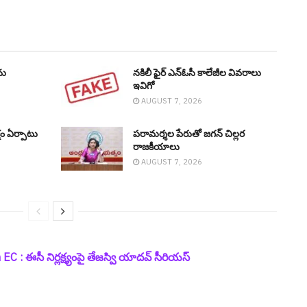
ను
నకిలీ ఫైర్ ఎన్ఓసీ కాలేజీల వివ‌రాలు
ఇవిగో
AUGUST 7, 2026
షం ఏర్పాటు
ప‌రామ‌ర్శ‌ల పేరుతో జ‌గ‌న్ చిల్ల‌ర
రాజ‌కీయాలు
AUGUST 7, 2026
: ఈసీ నిర్ల‌క్ష్యంపై తేజ‌స్వి యాద‌వ్ సీరియ‌స్