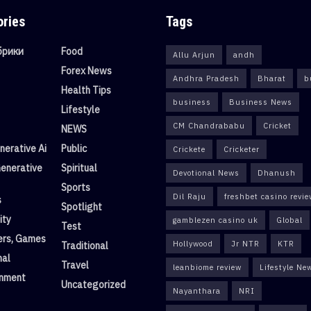
ories
Tags
убрики
Food
Allu Arjun
andh
Forex News
Andhra Pradesh
Bharat
b
Health Tips
business
Business News
Lifestyle
CM Chandrababu
Cricket
NEWS
erative Ai
Public
Crickete
Cricketer
enerative
Spiritual
Devotional News
Dhanush
Sports
Dil Raju
freshbet casino revi
s
Spotlight
ity
gamblezen casino uk
Global
Test
rs, Games
Hollywood
Jr NTR
KTR
Traditional
nal
Travel
leanbiome review
Lifestyle Ne
inment
Uncategorized
Nayanthara
NRI