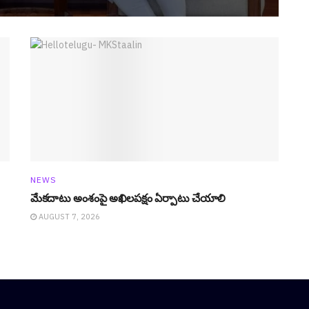
NEWS
మేక‌దాటు అంశంపై అఖిల‌ప‌క్షం ఏర్పాటు చేయాలి
AUGUST 7, 2026