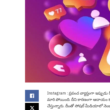
Instagram : ప్ర‌పంచ వ్యాప్తంగా ఇప్పుడు రీల్స
మారి పోయింది. దీని కార‌ణంగా ఆదాయం కూడ
చేస్తున్నారు. దీంతో సోష‌ల్ మీడియాలో నెంబ‌ర