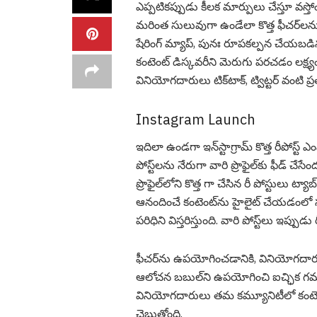
ఎప్ప‌టిక‌ప్పుడు కీల‌క మార్పులు చేస్తూ వ‌స్తోంద
మ‌రింత సులువుగా ఉండేలా కొత్త ఫీచర్‌లను ప్
షేరింగ్ మ్యాప్, పునః రూపకల్పన చేయబడిన ‘
కంటెంట్ డిస్కవరీని మెరుగు పరచడం లక్ష్యంగ
వినియోగదారులు టిక్‌టాక్, ట్విట్టర్ వంటి ప
Instagram Launch
ఇదిలా ఉండ‌గా ఇన్‌స్టాగ్రామ్ కొత్త రీపోస్ట
పోస్ట్‌లను నేరుగా వారి ప్రొఫైల్‌కు ఫీడ్ చ
ప్రొఫైల్‌లోని కొత్త గా చేసిన రీ పోస్టులు 
ఆనందించే కంటెంట్‌ను హైలైట్ చేయడంలో
పరిధిని విస్తరిస్తుంది. వారి పోస్ట్‌లు ఇప్పుడ
ఫీచర్‌ను ఉపయోగించడానికి, వినియోగదారులు ఏదై
ఆలోచన బబుల్‌ని ఉపయోగించి ఐచ్ఛిక గమనిక
వినియోగదారులు తమ కమ్యూనిటీలో కంటెంట్‌
చెబుతోంది.