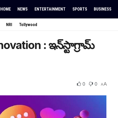
HOME
NEWS
ENTERTAINMENT
SPORTS
BUSINESS
NRI
Tollywood
tion : ఇన్‌స్టాగ్రామ్
0
0
A
A