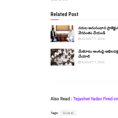
Related Post
నదుల అనుసంధాన ప్రాజెక్టు
వేగ‌వంతం చేయండి
AUGUST 7, 2026
మేక‌దాటు అంశంపై అఖిల‌ప‌క్
చేయాలి
AUGUST 7, 2026
Also Read :
Tejashwi Yadav Fired on EC 
Tags:
Global