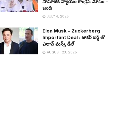
సామాజిక న్యాయం కాంగ్రెస్ మోసం –
బండి
JULY 4, 2025
Elon Musk – Zuckerberg
Important Deal : జుక‌ర్ బ‌ర్గ్ తో
ఎలాన్ మ‌స్క్ డీల్
AUGUST 23, 2025