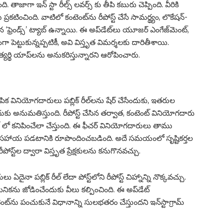
ి. తాజాగా ఇన్ స్టా రీల్స్ ల‌వ‌ర్స్ కు తీపి క‌బురు చెప్పింది. వీరికి
రకటించింది. వాటిలో కంటెంట్‌ను రీపోస్ట్ చేసే సామర్థ్యం, లొకేషన్-
ఫ్రెండ్స్’ ట్యాబ్ ఉన్నాయి. ఈ అప్‌డేట్‌లు యూజర్ ఎంగేజ్‌మెంట్,
ా పెట్టుకున్నప్పటికీ, అవి విస్తృత విమర్శలకు దారితీశాయి.
్రత్యర్థి యాప్‌లను అనుకరిస్తున్నారని ఆరోపించారు.
్ ఎంపిక వినియోగదారులు పబ్లిక్ రీల్‌లను షేర్ చేసేందుకు, ఇతరుల
ేసేందుకు అనుమతిస్తుంది. రీపోస్ట్ చేసిన తర్వాత, కంటెంట్ వినియోగదారు
ట్యాబ్ లో క‌నిపించేలా చేస్తుంది. ఈ ఫీచర్ వినియోగదారులు తాము
 సహాయ పడటానికి రూపొందించబడింది. అదే సమయంలో సృష్టికర్తల
ు రీపోస్ట్‌ల ద్వారా విస్తృత ప్రేక్షకులను కనుగొనవచ్చు.
నా పబ్లిక్ రీల్ లేదా పోస్ట్‌లోని రీపోస్ట్ చిహ్నాన్ని నొక్కవచ్చు.
ను జోడించేందుకు వీలు క‌ల్పించింది. ఈ అప్‌డేట్
ను పంచుకునే విధానాన్ని సులభతరం చేస్తుందని ఇన్‌స్టాగ్రామ్