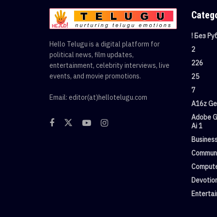
Categ
! Без Р
Hello Telugu is a digital platform for
2
political news, film updates,
226
entertainment, celebrity interviews, live
events, and movie promotions.
25
7
Email: editor(at)hellotelugu.com
A16z Gen
Adobe G
Ai 1
Busines
Commun
Compute
Devotio
Enterta