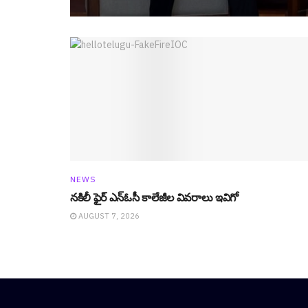
NEWS
నకిలీ ఫైర్ ఎన్ఓసీ కాలేజీల వివ‌రాలు ఇవిగో
AUGUST 7, 2026