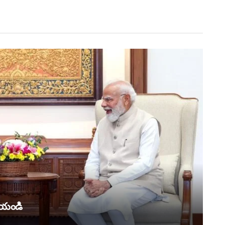
చేయండి