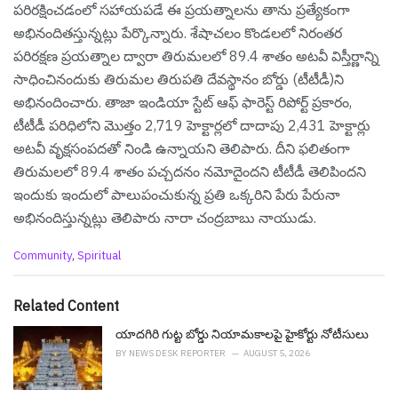
పరిరక్షించడంలో సహాయపడే ఈ ప్రయత్నాలను తాను ప్ర‌త్యేకంగా
అభినందిత‌స్తున్న‌ట్లు పేర్కొన్నారు. శేషాచలం కొండలలో నిరంతర
పరిరక్షణ ప్రయత్నాల ద్వారా తిరుమలలో 89.4 శాతం అటవీ విస్తీర్ణాన్ని
సాధించినందుకు తిరుమల తిరుపతి దేవస్థానం బోర్డు (టీటీడీ)ని
అభినందించారు. తాజా ఇండియా స్టేట్ ఆఫ్ ఫారెస్ట్ రిపోర్ట్ ప్రకారం,
టీటీడీ పరిధిలోని మొత్తం 2,719 హెక్టార్లలో దాదాపు 2,431 హెక్టార్లు
అటవీ వృక్షసంపదతో నిండి ఉన్నాయని తెలిపారు. దీని ఫలితంగా
తిరుమలలో 89.4 శాతం పచ్చదనం నమోదైందని టీటీడీ తెలిపిందని
ఇందుకు ఇందులో పాలుపంచుకున్న ప్ర‌తి ఒక్క‌రిని పేరు పేరునా
అభినందిస్తున్న‌ట్లు తెలిపారు నారా చంద్ర‌బాబు నాయుడు.
C
Community
,
Spiritual
a
t
e
Related Content
g
o
యాదగిరి గుట్ట బోర్డు నియామ‌కాల‌పై హైకోర్టు నోటీసులు
r
BY
NEWS DESK REPORTER
AUGUST 5, 2026
i
e
s