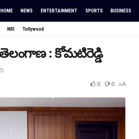
HOME
NEWS
ENTERTAINMENT
SPORTS
BUSINESS
NRI
Tollywood
తెలంగాణ : కోమ‌టిరెడ్డి
ది
0
0
A
A