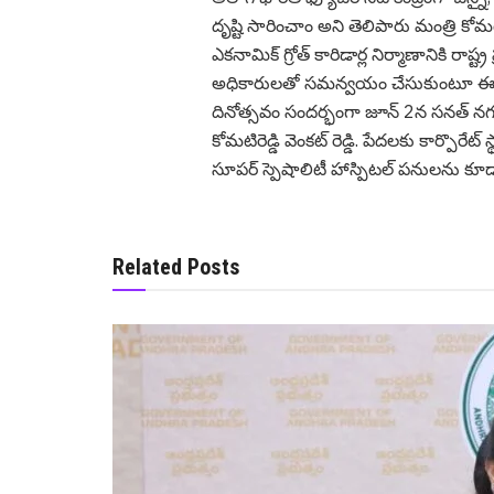
దృష్టి సారించాం అని తెలిపారు మంత్రి కోమ‌టిరెడ
ఎకనామిక్ గ్రోత్ కారిడార్ల నిర్మాణానికి రాష్ట
అధికారులతో సమన్వయం చేసుకుంటూ ఈ ప్రా
దినోత్సవం సందర్భంగా జూన్ 2న సనత్ నగర్ 
కోమ‌టిరెడ్డి వెంక‌ట్ రెడ్డి. పేదలకు కార్పొ
సూపర్ స్పెషాలిటీ హాస్పిటల్ పనులను కూ
Related Posts