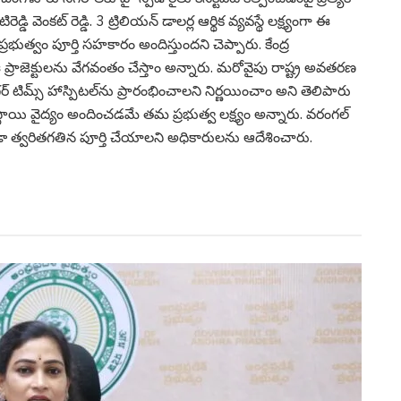
్డి వెంక‌ట్ రెడ్డి. 3 ట్రిలియన్ డాలర్ల ఆర్థిక వ్యవస్థే లక్ష్యంగా ఈ
్ర ప్రభుత్వం పూర్తి సహకారం అందిస్తుందని చెప్పారు. కేంద్ర
జెక్టులను వేగవంతం చేస్తాం అన్నారు. మరోవైపు రాష్ట్ర అవతరణ
టిమ్స్ హాస్పిటల్‌ను ప్రారంభించాలని నిర్ణయించాం అని తెలిపారు
రేట్ స్థాయి వైద్యం అందించడమే త‌మ‌ ప్రభుత్వ లక్ష్యం అన్నారు. వరంగల్
డా త్వరితగతిన పూర్తి చేయాలని అధికారులను ఆదేశించారు.