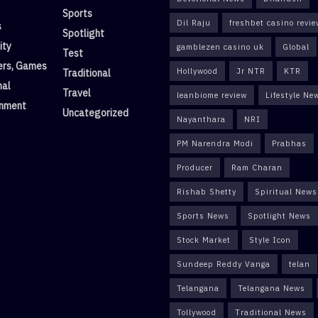
Sports
Dil Raju
freshbet casino revi
s
Spotlight
ity
gamblezen casino uk
Global
Test
rs, Games
Hollywood
Jr NTR
KTR
Traditional
nal
Travel
leanbiome review
Lifestyle Ne
inment
Uncategorized
Nayanthara
NRI
PM Narendra Modi
Prabhas
Producer
Ram Charan
Rishab Shetty
Spiritual News
Sports News
Spotlight News
Stock Market
Style Icon
Sundeep Reddy Vanga
telan
Telangana
Telangana News
Tollywood
Traditional News