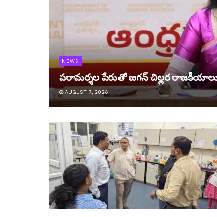
NEWS
ప‌రామ‌ర్శ‌ల పేరుతో జ‌గ‌న్ చిల్ల‌ర రాజ‌కీయాల
AUGUST 7, 2026