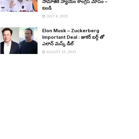
సామాజిక న్యాయం కాంగ్రెస్ మోసం –
బండి
JULY 4, 2025
Elon Musk – Zuckerberg
Important Deal : జుక‌ర్ బ‌ర్గ్ తో
ఎలాన్ మ‌స్క్ డీల్
AUGUST 23, 2025