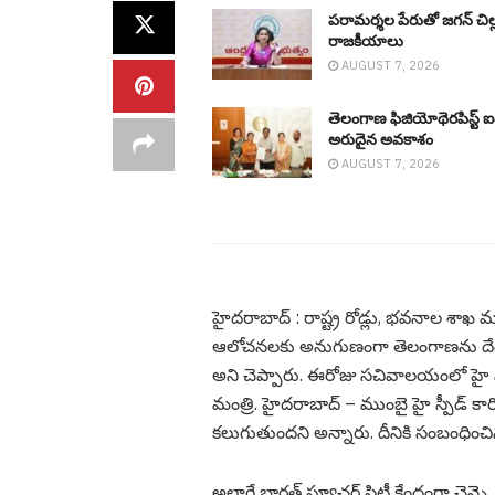
ప‌రామ‌ర్శ‌ల పేరుతో జ‌గ‌న్ చిల్
రాజ‌కీయాలు
AUGUST 7, 2026
తెలంగాణ ఫిజియోథెరపిస్ట్ ఐశ
అరుదైన అవకాశం
AUGUST 7, 2026
హైద‌రాబాద్ : రాష్ట్ర రోడ్లు, భ‌వ‌నాల శాఖ మంత్
ఆలోచనలకు అనుగుణంగా తెలంగాణను దేశానిక
అని చెప్పారు. ఈరోజు సచివాలయంలో హై స్పీడ
మంత్రి. హైదరాబాద్ – ముంబై హై స్పీడ్ కార
కలుగుతుంద‌ని అన్నారు. దీనికి సంబంధించిన 
అలాగే భారత్ ఫ్యూచర్ సిటీ కేంద్రంగా చెన్నై,