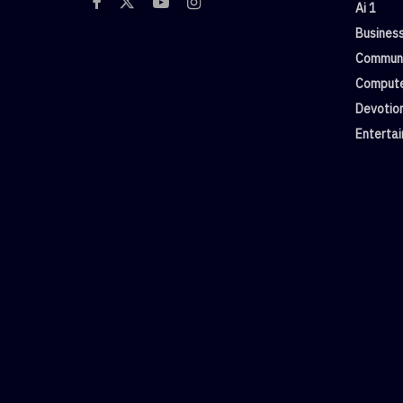
Ai 1
Busines
Commun
Compute
Devotio
Enterta