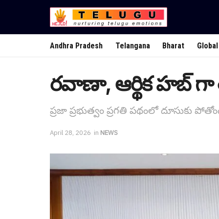
Andhra Pradesh
Telangana
Bharat
Global
ర‌వాణా, ఆర్థిక హ‌బ్ గా 
ప్ర‌జా ప్ర‌భుత్వం ప్ర‌గ‌తి ప‌థంలో దూసుకు పోతోం
April 28, 2026
in
NEWS