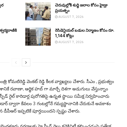
ల‌ర
చెరువుల్లోకి శుద్ధి జ‌లాల కోసం హైడ్రా
ప్ర‌య‌త్నం
AUGUST 7, 2026
్వర్యరాణికి
రెసిడెన్షియల్ బ‌డుల నిర్మాణం కోసం రూ.
1,144 కోట్లు
AUGUST 7, 2026
రి కోమ‌టిరెడ్డి వెంక‌ట్ రెడ్డి కీల‌క వ్యాఖ్య‌లు చేశారు. సీఎం , ప్ర‌భుత్వం
ే రవాణా, ఆర్థిక హబ్ గా మార్చే దిశగా అడుగులు వేస్తున్నాం
్ రైల్ కారిడార్ల పురోగతిపై ఉన్నత స్థాయి సమీక్ష నిర్వహించారు
ిడార్ ద్వారా కేవలం 3 గంటల్లోనే గమ్యస్థానానికి చేరుకునే అవకాశం
డీపీఆర్ ఇప్పటికే పూర్తయింద‌ని స్ప‌ష్టం చేశారు.
 బెంగళూరు నగరాలకు హై స్పీడ్ రైలు కనెక్టివిటీ కల్పించడంపై ప్రత్యేక