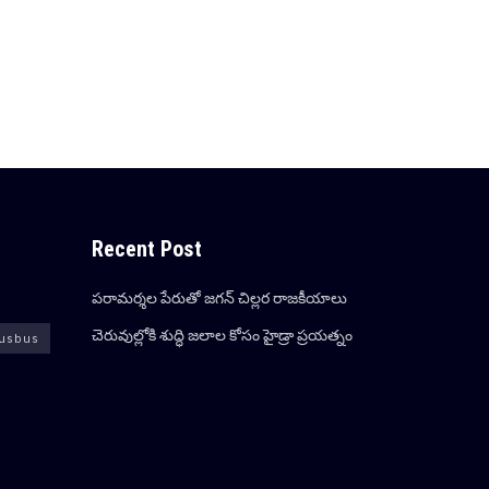
Recent Post
ప‌రామ‌ర్శ‌ల పేరుతో జ‌గ‌న్ చిల్ల‌ర రాజ‌కీయాలు
చెరువుల్లోకి శుద్ధి జ‌లాల కోసం హైడ్రా ప్ర‌య‌త్నం
usbus