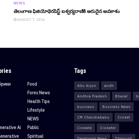
NEWS
తెలంగాణ ఫిజియోథెరపిస్ట్ ఐశ్వర్యరాణికి అరుదైన అవకాశం
AUGUST 7, 2026
ories
Tags
убрики
Food
Allu Arjun
andh
Forex News
Andhra Pradesh
Bharat
b
Health Tips
business
Business News
Lifestyle
CM Chandrababu
Cricket
NEWS
erative Ai
Public
Crickete
Cricketer
enerative
Spiritual
Devotional News
Dhanush