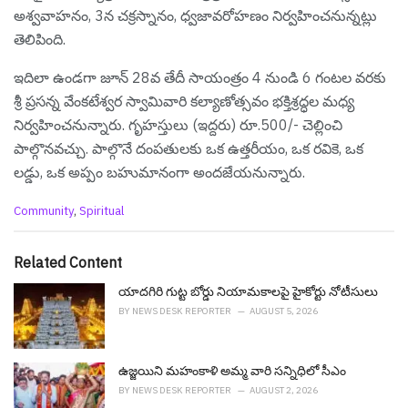
అశ్వవాహనం, 3న చక్రస్నానం, ధ్వజావరోహణం నిర్వ‌హించ‌నున్న‌ట్లు
తెలిపింది.
ఇదిలా ఉండ‌గా జూన్ 28వ తేదీ సాయంత్రం 4 నుండి 6 గంటల వరకు
శ్రీ ప్రసన్న వేంకటేశ్వర స్వామివారి కల్యాణోత్సవం భక్తిశ్రద్ధల మధ్య
నిర్వహించనున్నారు. గృహస్తులు (ఇద్దరు) రూ.500/- చెల్లించి
పాల్గొనవచ్చు. పాల్గొనే దంపతులకు ఒక ఉత్తరీయం, ఒక రవికె, ఒక
లడ్డు, ఒక అప్పం బహుమానంగా అందజేయనున్నారు.
C
Community
,
Spiritual
a
t
e
Related Content
g
o
యాదగిరి గుట్ట బోర్డు నియామ‌కాల‌పై హైకోర్టు నోటీసులు
r
BY
NEWS DESK REPORTER
AUGUST 5, 2026
i
e
s
ఉజ్జ‌యిని మ‌హంకాళి అమ్మ వారి స‌న్నిధిలో సీఎం
:
BY
NEWS DESK REPORTER
AUGUST 2, 2026