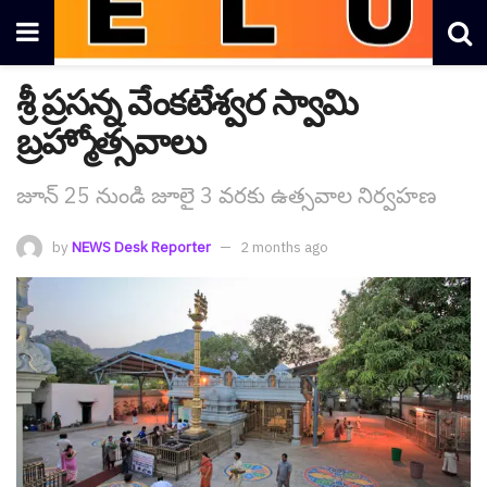
శ్రీ ప్ర‌స‌న్న వేంకటేశ్వ‌ర స్వామి
బ్ర‌హ్మోత్స‌వాలు
జూన్ 25 నుండి జూలై 3 వరకు ఉత్స‌వాల నిర్వ‌హ‌ణ
by
NEWS Desk Reporter
2 months ago