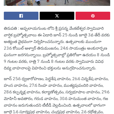
తిరుప‌తి : అప్పలాయగుంట లోని శ్రీ ప్రసన్న వేంకటేశ్వర స్వామివారి
వార్షిక బ్రహ్మోత్సవాలు ఈ ఏడాది జూన్ 25 నుండి జూలై 3వ తేదీ వరకు
అత్యంత వైభవంగా నిర్వహించనున్నారు. ఉత్సవాలకు ముందుగా
23న కోయిల్ ఆళ్వార్ తిరుమంజనం, 24న సాయంత్రం అంకురార్పణ
ఘనంగా జరగనున్నాయి. బ్రహ్మోత్సవాల్లో ప్రతిరోజూ ఉదయం 8 నుండి
9 గంటల వరకు, రాత్రి 7 నుండి 8 గంటల వరకు స్వామివారు వివిధ
దివ్య వాహనాలపై విహరించి భక్తులను అనుగ్రహించనున్నారు.
జూన్ 25న ధ్వజారోహణం, పెద్దశేష వాహనం, 26న చిన్నశేష వాహనం,
హంస వాహనం, 27న సింహ వాహనం, ముత్యపుపందిరి వాహనం,
28న‌ కల్పవృక్ష వాహనం, కల్యాణోత్సవం, సర్వభూపాల వాహనం, 29న
మోహినీ అవతారం, గరుడ వాహనం, 30న హనుమంత వాహనం, గజ
వాహనం జరుగుతుంద‌ని టీటీడీ వెల్ల‌డించింది. ఉత్స‌వాల‌లో భాగంగా
జూలై 1న‌ సూర్యప్రభ వాహనం, చంద్రప్రభ వాహనం, 2న రథోత్సవం,