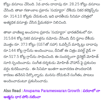
కోట్లు వసూలు చేసింది. 3వ వారం దాదాపు రూ. 28.25 కోట్లు వసూలు
చేసింది. తాజా గణాంకాల ప్రకారం ‘సయ్యారా’ దేశీయ నికర కలెక్షన్స్‌ను
రూ. 314.10 కోట్లకు చేరుకుంది, ఇది భారతీయ సినిమా చరిత్రలో
అత్యధిక వసూళ్లు చేసిన ప్రేమకథగా నిలిచింది.
తాజా వాణిజ్య అంచనాల ప్రకారం ‘సయ్యారా’ భారతదేశంలో రూ.
315.84 కోట్ల నికర వసూళ్లను నమోదు చేసింది, దీని స్థూల దేశీయ
మొత్తం రూ. 373 కోట్లు (GSTతో సహా). ఓవర్సీస్ మార్కెట్లు దాదాపు
రూ.144 కోట్ల గ్రాస్‌ను అందించాయి, దీనితో ఈ చిత్రం వ‌ర‌ల్డ్ వైడ్ గా
రూ.517.5 కోట్ల గ్రాస్‌ను సాధించింది. ఈ సంద‌ర్భంగా డైరెక్ట‌ర్ మోహిత్
సూరి స్పందించాడు. సంగీత దర్శకుడు మోహిత్ చౌహాన్ పై ప్ర‌శంస‌ల
వ‌ర్షం కురిపించాడు . ఈ సినిమా ఇంత‌గా జ‌నాద‌ర‌ణ పొంద‌డానికి
కార‌ణం త‌నేన‌ని పేర్కొన్నాడు. మ‌న‌సు దోచుకునే సంగీతం, పాట‌లు
అందించాడంటూ ప్ర‌శంసించాడు.
Also Read :
Anupama Parameswaran Growth : ప‌ర‌దాలో నా
ఆత్మ‌ను ధార పోసి న‌టించా