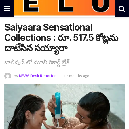
Saiyaara Sensational
Collections : రూ. 517.5 కోట్ల‌ను
దాటేసిన స‌య్యారా
బాలీవుడ్ లో మూవీ రికార్డ్ బ్రేక్
by
NEWS Desk Reporter
12 months ago