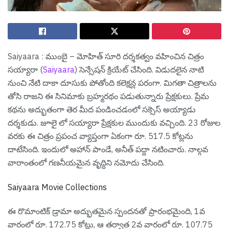
Saiyaara : ముంబై – మోహిత్ సూరి ద‌ర్శ‌క‌త్వం వ‌హించిన చిత్రం
స‌య్యారా (
Saiyaara
) సెన్సేష‌న్ క్రియేట్ చేసింది. విడుద‌లైన నాటి
నుంచి నేటి దాకా దూసుకు పోతోంది క‌లెక్ష‌న్ల ప‌రంగా. మిగతా చిత్రాల‌ను
తోసి రాజ‌ని ఈ సినిమాకు బ్ర‌హ్మ‌ర‌థం ప‌డుతున్నారు ప్రేక్ష‌కులు. ప్రేమ
క‌థ‌ను అద్భుతంగా తెర మీద పండించ‌డంలో స‌క్సెస్ అయ్యాడు
ద‌ర్శ‌కుడు. జూలై లో స‌య్యారా ప్రేక్ష‌కుల ముందుకు వ‌చ్చింది. 23 రోజుల
వ‌ర‌కు ఈ చిత్రం ప్ర‌పంచ వ్యాప్తంగా ఏకంగా రూ. 517.5 కోట్ల‌ను
దాటేసింది. ఇందులో అహాన్ పాండే, అనీత్ ప‌ద్దా న‌టించారు. నాల్గ‌వ
వారాంతంలో గ‌ణ‌నీయ‌మైన వృద్దిని న‌మోదు చేసింది.
Saiyaara Movie Collections
ఈ రొమాంటిక్ డ్రామా అద్భుతమైన స్పందనతో ప్రారంభమైంది, 1వ
వారంలో రూ. 172.75 కోట్లు, ఆ తర్వాత 2వ వారంలో రూ. 107.75