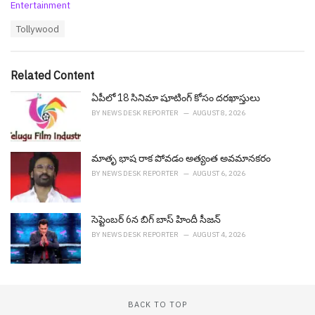
C
Entertainment
a
T
Tollywood
t
a
e
g
g
s
o
Related Content
:
r
i
ఏపీలో 18 సినిమా షూటింగ్ కోసం దరఖాస్తులు
e
BY
NEWS DESK REPORTER
AUGUST 8, 2026
s
:
మాతృ భాష రాక పోవడం అత్యంత అవమానకరం
BY
NEWS DESK REPORTER
AUGUST 6, 2026
సెప్టెంబ‌ర్ 6న బిగ్ బాస్ హిందీ సీజ‌న్
BY
NEWS DESK REPORTER
AUGUST 4, 2026
BACK TO TOP