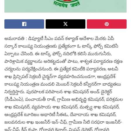
అమ‌రావ‌తి : డిప్యూటీ సీఎం ప‌వ‌న్ క‌ళ్యాణ్ ఆదేశాల మేర‌కు ఏపీ
స‌ర్కార్ కాలుష్య నియంత్ర‌ణ‌కు ప్ర‌త్యేకంగా ఓ టాస్క్ ఫోర్స్ క‌మిటినీ
ఏర్పాటు చేసింది. ఈ టాస్క్ ఫోర్స్ నదిలోకి కలిసే మురుగునీరు,
పారిశ్రామిక వ్యర్థాలను అరికట్టడంతో పాటు, శాశ్వత పర్యావరణ రక్షణ
చర్యలను పర్యవేక్షించనుంది. ఈ ప్రత్యేక కమిటీకి పర్యావరణ, అటవీ
శాఖ ప్రిన్సిపల్ సెక్రటరీ చైర్మన్‌గా వ్యవహరించనుండగా, ఆంధ్రప్రదేశ్
కాలుష్య నియంత్రణ మండలి మెంబర్ సెక్రటరీ కన్వీనర్‌గా బాధ్యతలు
నిర్వర్తిస్తారు. పురపాలక పరిపాలన శాఖ కమిషనర్ అండ్ డైరెక్టర్
(సీడీఎంఏ), పంచాయతీ రాజ్, గ్రామీణ అభివృద్ధి కమిషనర్, పరిశ్రమల
శాఖ కమిషనర్, వ్యవసాయ శాఖ కమిషనర్, మత్స్య శాఖ కమిషనర్,
ఆంధ్రప్రదేశ్ టూరిజం అథారిటీ సీఈఓ, దేవాదాయ శాఖ కమిషనర్,
జలవనరుల శాఖ ఇంజనీర్-ఇన్-చీఫ్, గ్రామీణ నీటి సరఫరా ఇంజనీర్-
ఇన్-చీఫ్, క్లీన్ కృష్ణా, గోదావరి కెనాల్స్ మిషన్ డైరెక్టర్, గోదావరి