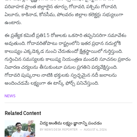
పరివాహక ప్రాంత జిల్లాలైన తూర్పు గోదావరి, పశ్చిమ గోదావరి,
ఏలూరు, కాకినాడ, కోనసీమ, పోలవరం జిల్లాల కలెక్టర్లు సభ్యులుగా
ఉంటారు.
ఈ ప్రత్యేక కమిటీ ప్రతి15 రోజులకు ఒకసారి తప్పనిసరిగా సమావేశం
అవుతుంది. గోదావరితోపాటు రాష్ట్రంలోని ఇతర ప్రధాన నదుల్లోకి
కాలుష్యం ఎక్కడెక్కడ నుంచి చేరుతుందో క్షేత్రస్థాయిలో గుర్తిస్తుంది.
గుర్తించిన సమస్యలకు కాలుష్య నియంత్రణ మండలి సూచనల ప్రకారం
నివారణ చర్యలను తీసుకుంటూ పనుల ప్రగతిని పర్యవేక్షిస్తుంది.
గోదావరి పుష్కరాల నాటికి భక్తులకు స్వచ్ఛమైన నదీ జలాలను
అందించడమే లక్ష్యంగా ఈ టాస్క్ ఫోర్స్ పనిచేస్తుంది.
C
NEWS
a
t
e
Related Content
g
o
విద్య అంతిమ లక్ష్యం జ్ఞానాన్ని పంచడం
r
BY
NEWS DESK REPORTER
AUGUST 6, 2026
i