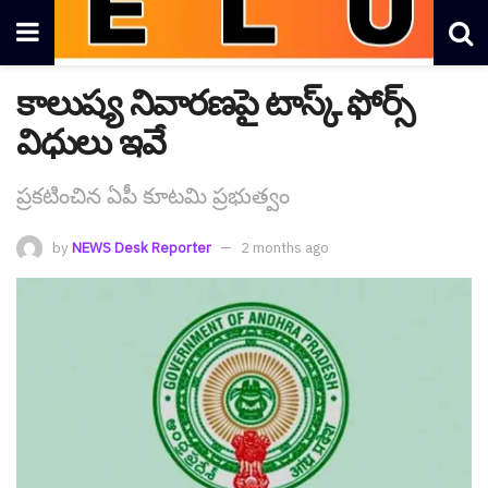
కాలుష్య నివార‌ణ‌పై టాస్క్ ఫోర్స్
విధులు ఇవే
ప్ర‌క‌టించిన ఏపీ కూట‌మి ప్ర‌భుత్వం
by
NEWS Desk Reporter
2 months ago