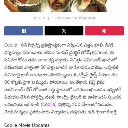
Hello Telugu - Coolie Movie Record Break
Coolie : స‌న్ పిక్చ‌ర్స్ ప్ర‌తిష్టాత్మ‌కంగా నిర్మించిన చిత్రం కూలీ. దీనికి
ద‌ర్శ‌క‌త్వం వ‌హించారు త‌మిళ సూప‌ర్ డైరెక్ట‌ర్ లోకేష్ క‌న‌గ‌రాజ్. ఈ
సినిమా కోసం త‌ను చాలా క‌ష్ట ప‌డ్డాడు. విచిత్రం ఏమిటంటే ఇందులో
న‌టించ‌చిన వాళ్లంతా 50 ఏళ్లు దాటిన వారే కావ‌డం విశేషం. ఇప్ప‌టికే
సినిమాపై భారీ అంచ‌నాలు నెల‌కొన్నాయి. ఓవ‌ర్సీస్ రైట్స్ ఏకంగా రూ.
80 కోట్ల‌కు పైగా అమ్ముడు పోయాయి. అంతేకాదు ఫ‌స్ట్ టైమ్
ర‌జ‌నీకాంత్ కెరీర్ లో ఇంత పెద్ద స్థాయిలో ఆద‌ర‌ణ ల‌భించ‌డం. ఇప్ప‌టికే
విడుద‌ల చేసిన పోస్ట‌ర్స్, టీజ‌ర్, సాంగ్స్, ట్రైల‌ర్ కు ఊహించ‌ని స్పంద‌న
ల‌భించింది. ఇక కూలీ (
Coolie
) చిత్రాన్ని 100 దేశాల‌లో విడుద‌ల
చేయ‌నున్న‌ట్లు ప్ర‌క‌టించారు నిర్మాత‌లు, ద‌ర్శ‌కుడు. ఇది కూడా రికార్డే.
Coolie Movie Updates