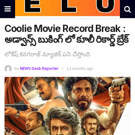
Coolie Movie Record Break :
అడ్వాన్స్ బుకింగ్ లో కూలీ రికార్డ్ బ్రేక్
లోకేష్ క‌న‌గ‌రాజ్ మ్యాజిక్ ప‌ని చేస్తోంది
by
NEWS Desk Reporter
12 months ago