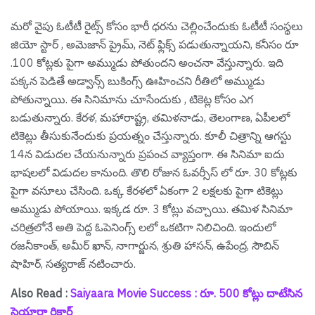
మ‌రో వైపు ఓటీటీ రైట్స్ కోసం భారీ ధ‌ర‌ను చెల్లించేందుకు ఓటీటీ సంస్థ‌లు
జియో స్టార్ , అమెజాన్ ప్రైమ్, నెట్ ఫ్లిక్స్ ప‌డుతున్నాయ‌ని, క‌నీసం రూ
.100 కోట్ల‌కు పైగా అమ్ముడు పోతుంద‌ని అంచ‌నా వేస్తున్నారు. ఇది
ప‌క్క‌న పెడితే అడ్వాన్స్ బుకింగ్స్ ఊహించ‌ని రీతిలో అమ్ముడు
పోతున్నాయి. ఈ సినిమాను చూసేందుకు , టికెట్ల కోసం ఎగ
బ‌డుతున్నారు. కేర‌ళ‌, మ‌హారాష్ట్ర‌, త‌మిళ‌నాడు, తెలంగాణ‌, ఏపీల‌లో
టికెట్లు తీసుకునేందుకు ప్ర‌య‌త్నం చేస్తున్నారు. కూలీ చిత్రాన్ని ఆగ‌స్టు
14న విడుద‌ల చేయ‌నున్నారు ప్ర‌పంచ వ్యాప్తంగా. ఈ సినిమా ఐదు
భాష‌ల‌లో విడుద‌ల కానుంది. తొలి రోజున ఓవ‌ర్సీస్ లో రూ. 30 కోట్ల‌కు
పైగా వ‌సూలు చేసింది. ఒక్క కేర‌ళ‌లో ఏకంగా 2 ల‌క్ష‌ల‌కు పైగా టికెట్లు
అమ్ముడు పోయాయి. ఇక్క‌డ రూ. 3 కోట్లు వ‌చ్చాయి. త‌మిళ సినిమా
చ‌రిత్ర‌లోనే అతి పెద్ద ఓపెనింగ్స్ ల‌లో ఒక‌టిగా నిలిచింది. ఇందులో
రజనీకాంత్, అమీర్ ఖాన్, నాగార్జున, శ్రుతి హాసన్, ఉపేంద్ర, సౌబిన్
షాహిర్, సత్యరాజ్ న‌టించారు.
Also Read :
Saiyaara Movie Success : రూ. 500 కోట్లు దాటేసిన
సైయారా రికార్డ్