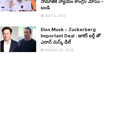
సామాజిక న్యాయం కాంగ్రెస్ మోసం –
బండి
JULY 4, 2025
Elon Musk – Zuckerberg
Important Deal : జుక‌ర్ బ‌ర్గ్ తో
ఎలాన్ మ‌స్క్ డీల్
AUGUST 23, 2025