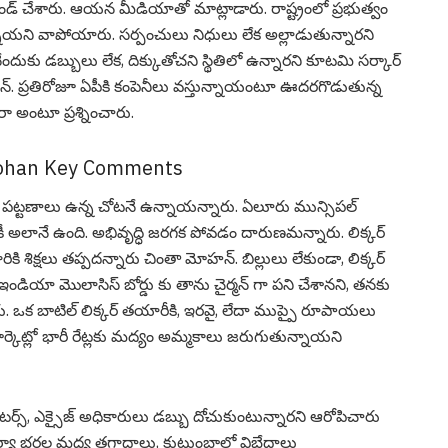
మాండ్ చేశారు. ఆయ‌న మీడియాతో మాట్లాడారు. రాష్ట్రంలో ప్ర‌భుత్వం
్నాయ‌ని వాపోయారు. స‌ర్పంచులు నిధులు లేక అల్లాడుతున్నార‌ని
నేందుకు డబ్బులు లేక, దిక్కుతోచని స్థితిలో ఉన్నారని కూట‌మి స‌ర్కార్
న్. ప్ర‌తిరోజూ ఏపీకి కంపెనీలు వ‌స్తున్నాయంటూ ఊద‌ర‌గొడుతున్న
ా అంటూ ప్ర‌శ్నించారు.
Mohan Key Comments
‌ట్ట‌ణాలు ఉన్న చోట‌నే ఉన్నాయ‌న్నారు. ఏలూరు మున్సిపల్
ికీ అలానే ఉంది. అభివృద్ధి జ‌ర‌గక పోవ‌డం దారుణ‌మ‌న్నారు. లిక్కర్
రికి శిక్షలు తప్పదన్నారు చింతా మోహ‌న్. బిల్లులు లేకుండా, లిక్కర్
యా మొలాసిస్ బోర్డు కు తాను చైర్మ‌న్ గా ప‌ని చేశాన‌ని, త‌న‌కు
పారు. ఒక బాటిల్ లిక్కర్ తయారీకి, ఇరవై, లేదా ముప్పై రూపాయలు
ార్కెట్లో భారీ రేట్లకు మద్యం అమ్మకాలు జరుగుతున్నాయని
రిబ్యూటర్స్, ఎక్సైజ్ అధికారులు డబ్బు దోచుకుంటున్నారని ఆరోపిచారు
ర్యా భర్తల మధ్య తగాదాలు, కుటుంబాల్లో విభేదాలు