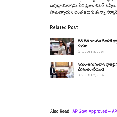
ఏర్పడ్డాయ‌న్నారు. పేద ప్రజల లివర్, కిడ్నీల
పోతున్నాయ‌ని ఇంత జ‌రుగుతున్నా స‌ర్కార్
Related Post
జెన్ జెడ్ యువ‌త దేశానికి గ‌ర
కంగ‌నా
AUGUST 8, 2026
నదుల అనుసంధాన ప్రాజెక్టు
వేగ‌వంతం చేయండి
AUGUST 7, 2026
Also Read :
AP Govt Approved – APWUJ