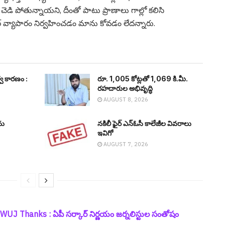
ు చెడి పోతున్నాయ‌ని, దీంతో పాటు ప్రాణాలు గాల్లో క‌లిసి
 వ్యాపారం నిర్వహించ‌డం మాను కోవ‌డం లేద‌న్నారు.
్వ కార‌ణం :
రూ. 1,005 కోట్లతో 1,069 కి.మీ.
రహదారుల అభివృద్ధి
AUGUST 8, 2026
ను
నకిలీ ఫైర్ ఎన్ఓసీ కాలేజీల వివ‌రాలు
ఇవిగో
AUGUST 7, 2026
 Thanks : ఏపీ స‌ర్కార్ నిర్ణ‌యం జ‌ర్న‌లిస్టుల సంతోషం