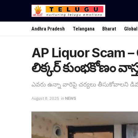
Andhra Pradesh
Telangana
Bharat
Global
AP Liquor Scam – 
లిక్క‌ర్ కుంభ‌కోణం వాస
ఎవ‌రు ఉన్నా వారిపై చ‌ర్య‌లు తీసుకోవాల‌ని డ
August 8, 2025
in
NEWS