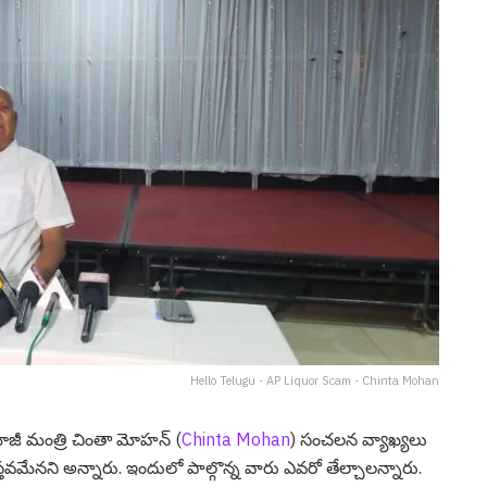
Hello Telugu - AP Liquor Scam - Chinta Mohan
ాజీ మంత్రి చింతా మోహ‌న్ (
Chinta Mohan
) సంచ‌ల‌న వ్యాఖ్య‌లు
ాస్త‌వ‌మేన‌ని అన్నారు. ఇందులో పాల్గొన్న వారు ఎవ‌రో తేల్చాల‌న్నారు.