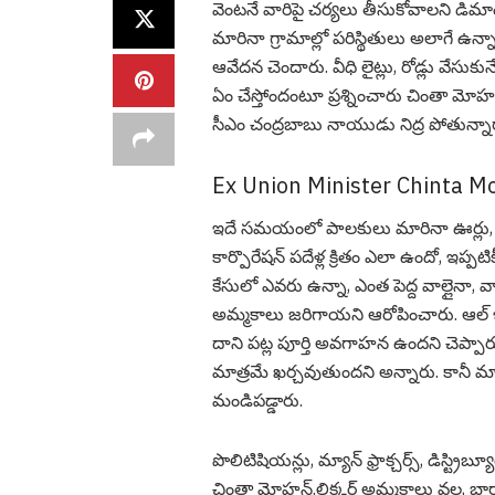
వెంట‌నే వారిపై చ‌ర్య‌లు తీసుకోవాల‌ని డి
మారినా గ్రామాల్లో ప‌రిస్థితులు అలాగే ఉన
ఆవేద‌న చెందారు. వీధి లైట్లు, రోడ్లు వేసుకు
ఏం చేస్తోందంటూ ప్ర‌శ్నించారు చింతా మోహ‌
సీఎం చంద్ర‌బాబు నాయుడు నిద్ర పోతున్నార
Ex Union Minister Chinta 
ఇదే స‌మ‌యంలో పాల‌కులు మారినా ఊర్లు, ప
కార్పొరేషన్ పదేళ్ల క్రితం ఎలా ఉందో, ఇప్పట
కేసులో ఎవరు ఉన్నా, ఎంత పెద్ద వాల్లైనా, వా
అమ్మకాలు జరిగాయ‌ని ఆరోపించారు. ఆల్ ఇండి
దాని ప‌ట్ల పూర్తి అవ‌గాహ‌న ఉంద‌ని చెప్
మాత్ర‌మే ఖర్చవుతుంద‌ని అన్నారు. కానీ మ
మండిప‌డ్డారు.
పొలిటిషియన్లు, మ్యాన్ ఫ్రాక్చర్స్, డిస్ట్
చింతా మోహ‌న్.లిక్కర్ అమ్మకాలు వల్ల, భా