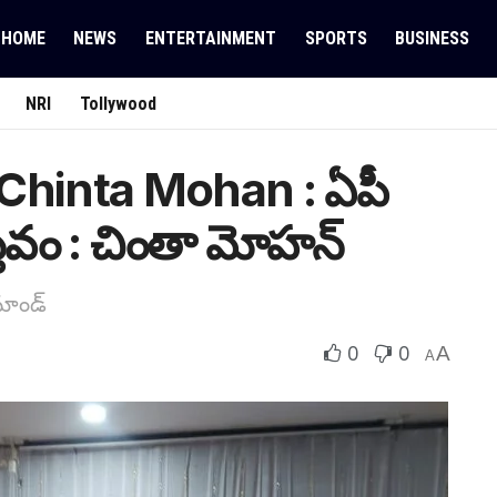
HOME
NEWS
ENTERTAINMENT
SPORTS
BUSINESS
NRI
Tollywood
Chinta Mohan : ఏపీ
్త‌వం : చింతా మోహ‌న్
ిమాండ్
0
0
A
A