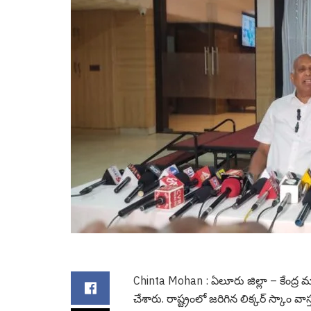
Chinta Mohan : ఏలూరు జిల్లా – కేంద్ర మ
చేశారు. రాష్ట్రంలో జ‌రిగిన లిక్క‌ర్ స్కాం వ