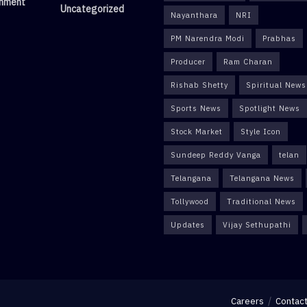
inment
Uncategorized
Nayanthara
NRI
PM Narendra Modi
Prabhas
Producer
Ram Charan
Rishab Shetty
Spiritual News
Sports News
Spotlight News
Stock Market
Style Icon
Sundeep Reddy Vanga
telan
Telangana
Telangana News
Tollywood
Traditional News
Updates
Vijay Sethupathi
Careers
Contact