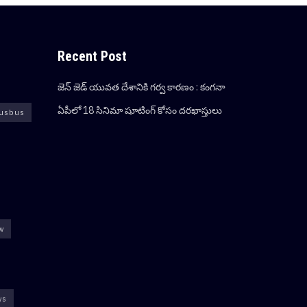
Recent Post
జెన్ జెడ్ యువ‌త దేశానికి గ‌ర్వ కార‌ణం : కంగ‌నా
ఏపీలో 18 సినిమా షూటింగ్ కోసం దరఖాస్తులు
usbus
ew
ws