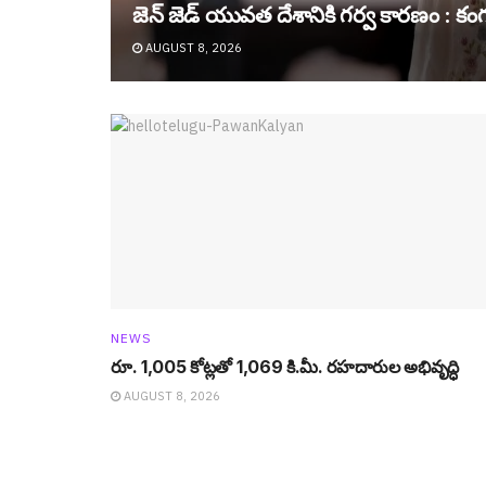
జెన్ జెడ్ యువ‌త దేశానికి గ‌ర్వ కార‌ణం : కం
AUGUST 8, 2026
NEWS
రూ. 1,005 కోట్లతో 1,069 కి.మీ. రహదారుల అభివృద్ధి
AUGUST 8, 2026