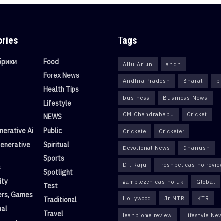
ories
Tags
убрики
Food
Allu Arjun
andh
Forex News
Andhra Pradesh
Bharat
b
Health Tips
business
Business News
Lifestyle
CM Chandrababu
Cricket
NEWS
erative Ai
Public
Crickete
Cricketer
enerative
Spiritual
Devotional News
Dhanush
Sports
Dil Raju
freshbet casino revi
s
Spotlight
ity
gamblezen casino uk
Global
Test
rs, Games
Hollywood
Jr NTR
KTR
Traditional
nal
Travel
leanbiome review
Lifestyle Ne