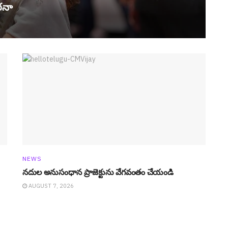
గ‌నా
NEWS
నదుల అనుసంధాన ప్రాజెక్టును వేగ‌వంతం చేయండి
AUGUST 7, 2026