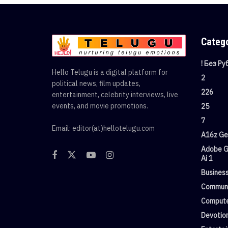
Categ
! Без Р
Hello Telugu is a digital platform for
2
political news, film updates,
226
entertainment, celebrity interviews, live
events, and movie promotions.
25
7
Email: editor(at)hellotelugu.com
A16z Gen
Adobe G
Ai 1
Busines
Commun
Compute
Devotio