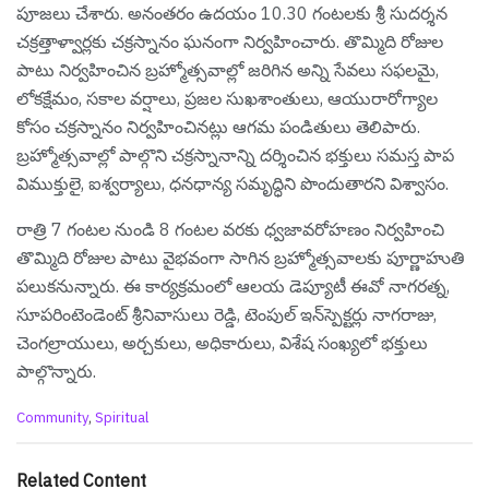
పూజలు చేశారు. అనంతరం ఉదయం 10.30 గంటలకు శ్రీ సుదర్శన
చక్రత్తాళ్వార్లకు చక్రస్నానం ఘనంగా నిర్వహించారు. తొమ్మిది రోజుల
పాటు నిర్వహించిన బ్రహ్మోత్సవాల్లో జరిగిన అన్ని సేవలు సఫలమై,
లోకక్షేమం, సకాల వర్షాలు, ప్రజల సుఖశాంతులు, ఆయురారోగ్యాల
కోసం చక్రస్నానం నిర్వహించినట్లు ఆగమ పండితులు తెలిపారు.
బ్రహ్మోత్సవాల్లో పాల్గొని చక్రస్నానాన్ని దర్శించిన భక్తులు సమస్త పాప
విముక్తులై, ఐశ్వర్యాలు, ధనధాన్య సమృద్ధిని పొందుతారని విశ్వాసం.
రాత్రి 7 గంటల నుండి 8 గంటల వరకు ధ్వజావరోహణం నిర్వహించి
తొమ్మిది రోజుల పాటు వైభవంగా సాగిన బ్రహ్మోత్సవాలకు పూర్ణాహుతి
పలుకనున్నారు. ఈ కార్యక్రమంలో ఆలయ డెప్యూటీ ఈవో నాగరత్న,
సూపరింటెండెంట్ శ్రీనివాసులు రెడ్డి, టెంపుల్ ఇన్‌స్పెక్టర్లు నాగరాజు,
చెంగల్రాయులు, అర్చకులు, అధికారులు, విశేష సంఖ్యలో భక్తులు
పాల్గొన్నారు.
C
Community
,
Spiritual
a
t
e
Related Content