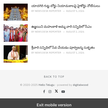
g
o
యాదగిరి గుట్ట బోర్డు నియామ‌కాల‌పై హైకోర్టు నోటీసులు
r
BY
NEWS DESK REPORTER
AUGUST 5, 2026
i
e
s
ఉజ్జ‌యిని మ‌హంకాళి అమ్మ వారి స‌న్నిధిలో సీఎం
:
BY
NEWS DESK REPORTER
AUGUST 2, 2026
శ్రీవారి సన్నిధిలో సేవ చేయడం పూర్వజన్మ సుకృతం
BY
NEWS DESK REPORTER
AUGUST 1, 2026
BACK TO TOP
© 2020-2025
Hello Telugu
- powered by
digitalwood
Exit mobile version