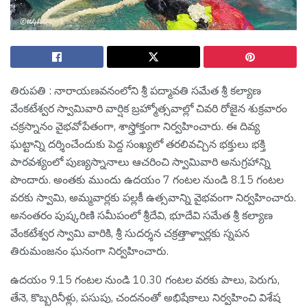
తిరుప‌తి : నారాయణవనంలోని శ్రీ పద్మావతి సమేత శ్రీ కల్యాణ
వేంకటేశ్వర స్వామివారి వార్షిక బ్రహ్మోత్సవాల్లో చివరి రోజైన శుక్రవారం
చక్రస్నానం వైభవోపేతంగా, శాస్త్రోక్తంగా నిర్వహించారు. ఈ దివ్య
ఘట్టాన్ని దర్శించేందుకు పెద్ద సంఖ్యలో తరలివచ్చిన భక్తులు భక్తి
పారవశ్యంలో పుణ్యస్నానాలు ఆచరించి స్వామివారి అనుగ్రహాన్ని
పొందారు. అంతకు ముందు ఉదయం 7 గంటల నుండి 8.15 గంటల
వరకు స్వామి, అమ్మవార్లకు పల్లకీ ఉత్సవాన్ని వైభవంగా నిర్వహించారు.
అనంతరం పుష్కరిణి సమీపంలో శ్రీదేవి, భూదేవి సమేత శ్రీ కల్యాణ
వేంకటేశ్వర స్వామి వారికి, శ్రీ సుదర్శన చక్రత్తాళ్వార్లకు స్నపన
తిరుమంజనం ఘనంగా నిర్వహించారు.
ఉదయం 9.15 గంటల నుండి 10.30 గంటల వరకు పాలు, పెరుగు,
తేనె, కొబ్బరినీళ్లు, పసుపు, చందనంతో అభిషేకాలు నిర్వహించి విశేష