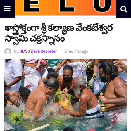
శాస్త్రోక్తంగా శ్రీ కల్యాణ వేంకటేశ్వర
స్వామి చక్రస్నానం
by
NEWS Desk Reporter
2 months ago