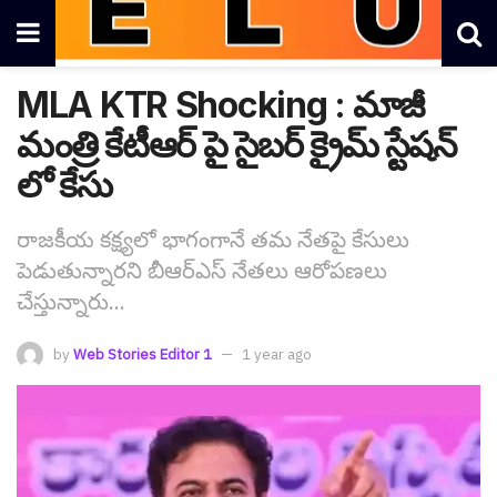
MLA KTR Shocking : మాజీ
మంత్రి కేటీఆర్ పై సైబర్ క్రైమ్ స్టేషన్
లో కేసు
రాజకీయ కక్ష్యలో భాగంగానే తమ నేతపై కేసులు
పెడుతున్నారని బీఆర్ఎస్ నేతలు ఆరోపణలు
చేస్తున్నారు...
by
Web Stories Editor 1
1 year ago