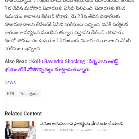
హాజరయ్యారు. 7గంటల పాటు ఏసీబీ ఆయనను విచారించింది. జనవరి
9వ తేదీన మరోసారి విచారణకు ఏసీబీ పిలిచింది. విచారణకు కొంత
సమయం కావాలని కేటీఆర్ కోరారు. మే 28వ తేదీన విచారణకు
హాజరుకావాలని కేటీఆర్‌కి ఏసీబీ నోటీసులు ఇచ్చింది. విదేశీ పర్యటన
కారణంగా పర్యటన ముగిసిన తర్వాత వస్తానని కేటీఆర్ తెలిపారు.
దీంతో సోమవారం ఉదయం 10గంటలకు విచారణకు రావాలని ఏసీబీ
నోటీసులు ఇచ్చింది.
Also Read :
Kollu Ravindra Shocking : పేర్ని నాని అరెస్ట్
భయంతోనే నోటికొచ్చినట్టు మాట్లాడుతున్నారు
C
NEWS
a
T
KTR
Telangana
t
a
e
g
g
s
o
Related Content
:
r
i
నదుల అనుసంధాన ప్రాజెక్టును వేగ‌వంతం చేయండి
e
BY
NEWS DESK REPORTER
AUGUST 7, 2026
s
: