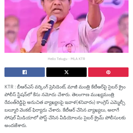
Hello Telugu - MLA KTR
KTR : బీఆర్‌ఎస్‌ వర్కింగ్ ప్రెసిడెంట్, మాజీ మంత్రి కేటీఆర్‌పై సైబర్ క్రైం
పోలీస్ స్టేషన్‌లో కేసు నమోదు చేశారు. తెలంగాణ ముఖ్యమంత్రి
రేవంత్‌రెడ్డిపై అనుచిత వ్యాఖ్యలపై ఇవాళ(శనివారం) కాంగ్రెస్ ఎమ్మెల్సీ
బల్మూరి వెంకట్ ఫిర్యాదు చేశారు. కేటీఆర్ చేసిన వ్యాఖ్యలు, అలాగే
సోషల్ మీడియాలో పోస్ట్ చేసిన వీడియోలను సైబర్ క్రైమ్ పోలీసులకు
అందజేశారు.