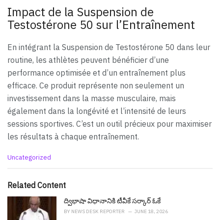
Impact de la Suspension de
Testostérone 50 sur l’Entraînement
En intégrant la Suspension de Testostérone 50 dans leur
routine, les athlètes peuvent bénéficier d’une
performance optimisée et d’un entraînement plus
efficace. Ce produit représente non seulement un
investissement dans la masse musculaire, mais
également dans la longévité et l’intensité de leurs
sessions sportives. C’est un outil précieux pour maximiser
les résultats à chaque entraînement.
C
Uncategorized
a
t
e
Related Content
g
o
ద్విభాషా విధానానికి టీవీకే స‌ర్కార్ ఓకే
r
BY
NEWS DESK REPORTER
JUNE 18, 2026
i