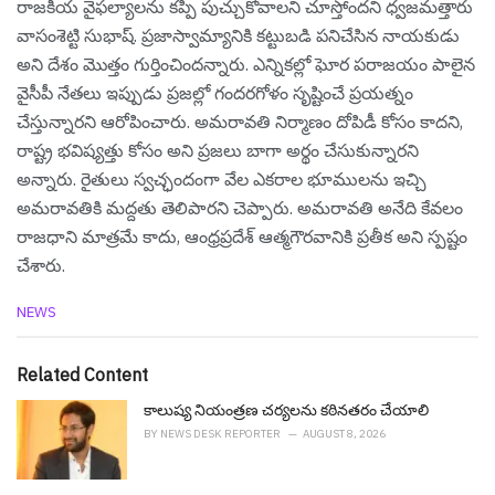
రాజకీయ వైఫల్యాలను కప్పి పుచ్చుకోవాలని చూస్తోందని ధ్వ‌జ‌మ‌త్తారు
వాసంశెట్టి సుభాష్. ప్రజాస్వామ్యానికి కట్టుబడి పనిచేసిన నాయకుడు
అని దేశం మొత్తం గుర్తించిందన్నారు. ఎన్నికల్లో ఘోర పరాజయం పాలైన
వైసీపీ నేతలు ఇప్పుడు ప్రజల్లో గందరగోళం సృష్టించే ప్రయత్నం
చేస్తున్నార‌ని ఆరోపించారు. అమరావతి నిర్మాణం దోపిడీ కోసం కాదని,
రాష్ట్ర భవిష్యత్తు కోసం అని ప్రజలు బాగా అర్థం చేసుకున్నారని
అన్నారు. రైతులు స్వచ్ఛందంగా వేల ఎకరాల భూములను ఇచ్చి
అమరావతికి మద్దతు తెలిపారని చెప్పారు. అమరావతి అనేది కేవలం
రాజధాని మాత్రమే కాదు, ఆంధ్రప్రదేశ్ ఆత్మగౌరవానికి ప్రతీక అని స్ప‌ష్టం
చేశారు.
C
NEWS
a
t
e
Related Content
g
o
కాలుష్య నియంత్రణ చర్యలను కఠినతరం చేయాలి
r
BY
NEWS DESK REPORTER
AUGUST 8, 2026
i
e
s