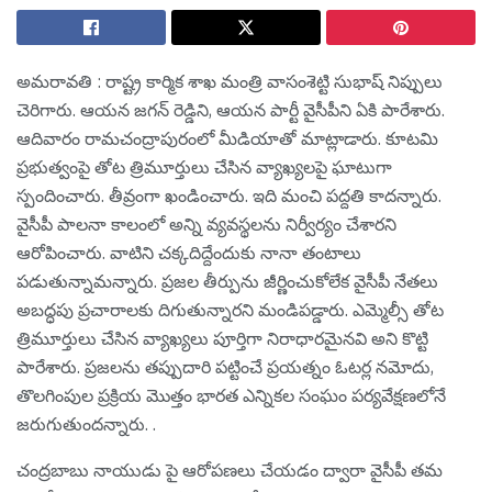
అమ‌రావ‌తి : రాష్ట్ర కార్మిక శాఖ మంత్రి వాసంశెట్టి సుభాష్ నిప్పులు
చెరిగారు. ఆయ‌న జ‌గ‌న్ రెడ్డిని, ఆయ‌న పార్టీ వైసీపీని ఏకి పారేశారు.
ఆదివారం రామ‌చంద్రాపురంలో మీడియాతో మాట్లాడారు. కూటమి
ప్రభుత్వంపై తోట త్రిమూర్తులు చేసిన వ్యాఖ్య‌ల‌పై ఘాటుగా
స్పందించారు. తీవ్రంగా ఖండించారు. ఇది మంచి ప‌ద్ద‌తి కాద‌న్నారు.
వైసీపీ పాల‌నా కాలంలో అన్ని వ్య‌వ‌స్థ‌ల‌ను నిర్వీర్యం చేశార‌ని
ఆరోపించారు. వాటిని చ‌క్క‌దిద్దేందుకు నానా తంటాలు
ప‌డుతున్నామ‌న్నారు. ప్రజల తీర్పును జీర్ణించుకోలేక వైసీపీ నేతలు
అబద్ధపు ప్రచారాలకు దిగుతున్నార‌ని మండిప‌డ్డారు. ఎమ్మెల్సీ తోట
త్రిమూర్తులు చేసిన వ్యాఖ్యలు పూర్తిగా నిరాధారమైనవి అని కొట్టి
పారేశారు. ప్రజలను తప్పుదారి పట్టించే ప్రయత్నం ఓటర్ల నమోదు,
తొలగింపుల ప్రక్రియ మొత్తం భారత ఎన్నికల సంఘం పర్యవేక్షణలోనే
జరుగుతుంద‌న్నారు. .
చంద్రబాబు నాయుడు పై ఆరోపణలు చేయడం ద్వారా వైసీపీ తమ