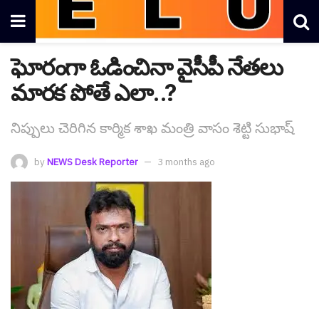
ఘోరంగా ఓడించినా వైసీపీ నేత‌లు
మార‌క పోతే ఎలా..?
నిప్పులు చెరిగిన కార్మిక శాఖ మంత్రి వాసం శెట్టి సుభాష్
by
NEWS Desk Reporter
3 months ago