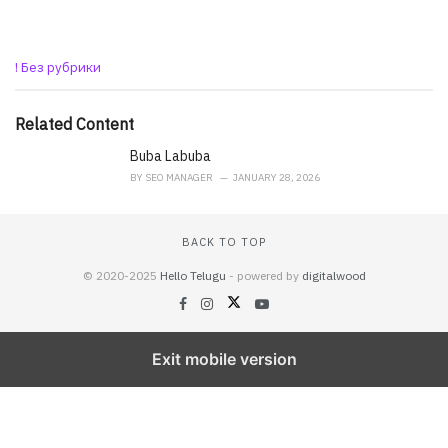
C
! Без рубрики
a
t
e
Related Content
g
o
Buba Labuba
r
BY
SEO MANAGER
JANUARY 28, 2026
i
e
s
BACK TO TOP
:
© 2020-2025
Hello Telugu
- powered by
digitalwood
Exit mobile version