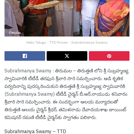
Hello Telugu - TTD Proven - Subrahmanya Swamy
Subrahmanya Swamy : తిరుమ‌ల – తిరుత్తణి లోని శ్రీ సుబ్రహ్మణ్య
స్వామివారికి టీటీడీ తరఫున శ్రీవారి సారె స‌మ‌ర్పించారు. ఆడి కృతిక
పర్వదినాన్ని పురస్కరించుకుని తిరుత్తణి శ్రీ సుబ్రహ్మణ్య స్వామివారికి
(Subrahmanya Swamy) టీటీడీ చైర్మన్ బీ.ఆర్.నాయుడు శనివారం
శ్రీవారి సారె సమర్పించారు. ఈ సందర్భంగా ఆలయ మర్యాదలతో
తిరుత్తణి ఆలయ చైర్మన్ శ్రీధర్, తమిళనాడు దేవాదయశాఖ జాయింట్
కమిషనర్ రమణి టీటీడీ చైర్మన్‌కు స్వాగతం పలికారు.
Subrahmanya Swamy – TTD