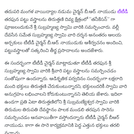
తదుపరి మంగళ వాయిద్యాల నడుమ చైర్మన్ బీ.ఆర్. నాయుడు
టీటీడీ
తరఫున పట్టు వస్త్రాలను తిరుత్తణి దివ్య క్షేత్రంలో “తనీకేసన్” గా
పూజలందుకునే శ్రీ సుబ్రహ్మణ్య స్వామి వారికి సమర్పించారు. వల్లీ
దేవసేన సమేత సుబ్రహ్మణ్య స్వామి వారి దర్శన అనంతరం ఆలయ
అర్చకులు టీటీడీ చైర్మన్ బీ.ఆర్. నాయుడుకు ఆశీర్వచనం అందించి,
పట్టువస్త్రాలతో సత్కరించి తీర్థ ప్రసాదాలను అందజేశారు.
ఈ సందర్భంగా టీటీడీ చైర్మన్ మాట్లాడుతూ టీటీడీ తరఫున శ్రీ
సుబ్రహ్మణ్య స్వామి వారికి శ్రీవారి పట్టు వస్త్రాలను సమర్పించడం
సంతోషంగా ఉందన్నారు. ఆడికృతిక పర్వదినం సందర్భంగా లక్షలాది
మంది భక్తులు తిరుత్తణి చేరుకుంటున్నారని, భక్తులందరికీ స్వామి వారి
అనుగ్రహం లభించాలని కోరుకుంటున్నానని తెలియ జేశారు. ఇదిలా
ఉండ‌గా ప్ర‌తి ఏటా తిరుత్త‌ణిలోని శ్రీ సుబ్ర‌మ‌ణ్యేశ్వ‌ర స్వామి వారికి
తిరుమ‌ల తిరుప‌తి దేవ‌స్థానం పాల‌క మండ‌లి త‌ర‌పున సారెను
స‌మ‌ర్పించ‌డం ఆన‌వాయితీగా వ‌స్తోంద‌న్నారు టీటీడీ చైర్మ‌న్ బీఆర్
నాయుడు. కాగా ఈ సారె కార్య‌క్ర‌మానికి పెద్ద ఎత్తున భ‌క్తులు త‌ర‌లి
వ‌చ్చారు.