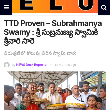
TTD Proven – Subrahmanya
Swamy : శ్రీ సుబ్ర‌మ‌ణ్య స్వామికి
శ్రీ‌వారి సారె
తిరుత్త‌ణిలో కొలువు తీరిన స్వామి వారు
by
NEWS Desk Reporter
12 months ago