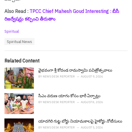
Also Read :
TPCC Chief Mahesh Goud Interesting : బీసీ
రిజ‌ర్వేష‌న్లు క‌ల్పించి తీరుతాం
C
Spiritual
a
T
Spiritual News
t
a
e
g
g
s
o
Related Content
:
r
i
వైభవంగా శ్రీ కోదండ రామస్వామి పవిత్రోత్సవాలు
e
BY
NEWS DESK REPORTER
AUGUST 9, 2026
s
:
సీఎం వ‌రుణ యాగం కోసం భారీ ఏర్పాట్లు
BY
NEWS DESK REPORTER
AUGUST 8, 2026
యాదగిరి గుట్ట బోర్డు నియామ‌కాల‌పై హైకోర్టు నోటీసులు
BY
NEWS DESK REPORTER
AUGUST 5, 2026