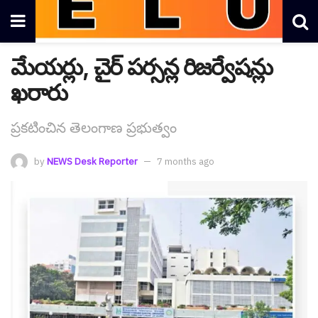
మేయ‌ర్లు, చైర్ ప‌ర్స‌న్ల రిజ‌ర్వేష‌న్లు
ఖ‌రారు
ప్ర‌క‌టించిన తెలంగాణ ప్ర‌భుత్వం
by
NEWS Desk Reporter
7 months ago