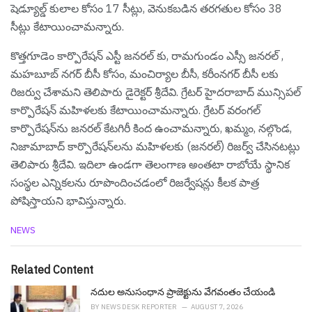
షెడ్యూల్డ్ కులాల‌ కోసం 17 సీట్లు, వెనుకబడిన తరగతుల కోసం 38
సీట్లు కేటాయించామ‌న్నారు.
కొత్తగూడెం కార్పొరేషన్ ఎస్టీ జ‌న‌ర‌ల్ కు, రామ‌గుండం ఎస్సీ జ‌న‌రల్ ,
మ‌హ‌బూబ్ న‌గ‌ర్ బీసీ కోసం, మంచిర్యాల బీసీ, క‌రీంన‌గ‌ర్ బీసీ ల‌కు
రిజ‌ర్వు చేశామ‌ని తెలిపారు డైరెక్ట‌ర్ శ్రీ‌దేవి. గ్రేటర్ హైదరాబాద్ మున్సిపల్
కార్పొరేషన్ మహిళలకు కేటాయించామ‌న్నారు. గ్రేటర్ వరంగల్
కార్పొరేషన్‌ను జనరల్ కేటగిరీ కింద ఉంచామ‌న్నారు, ఖమ్మం, నల్గొండ,
నిజామాబాద్ కార్పొరేషన్‌లను మహిళలకు (జనరల్) రిజర్వ్ చేసిన‌ట‌ట్లు
తెలిపారు శ్రీ‌దేవి. ఇదిలా ఉండ‌గా తెలంగాణ అంతటా రాబోయే స్థానిక
సంస్థల ఎన్నికలను రూపొందించడంలో రిజర్వేషన్లు కీలక పాత్ర
పోషిస్తాయని భావిస్తున్నారు.
C
NEWS
a
t
e
Related Content
g
o
నదుల అనుసంధాన ప్రాజెక్టును వేగ‌వంతం చేయండి
r
BY
NEWS DESK REPORTER
AUGUST 7, 2026