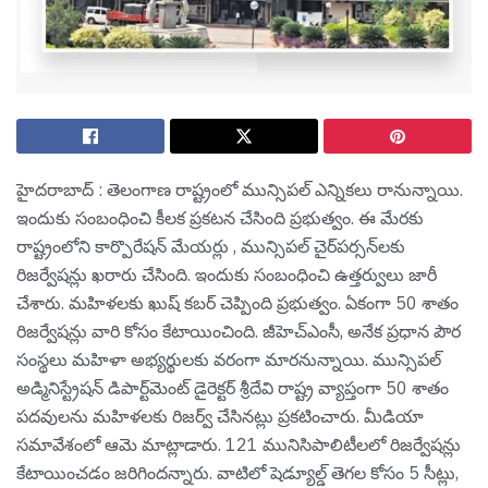
హైద‌రాబాద్ : తెలంగాణ రాష్ట్రంలో మున్సిప‌ల్ ఎన్నిక‌లు రానున్నాయి.
ఇందుకు సంబంధించి కీల‌క ప్ర‌క‌ట‌న చేసింది ప్ర‌భుత్వం. ఈ మేర‌కు
రాష్ట్రంలోని కార్పొరేషన్ మేయర్లు , మున్సిపల్ చైర్‌పర్సన్‌లకు
రిజర్వేషన్లు ఖరారు చేసింది. ఇందుకు సంబంధించి ఉత్త‌ర్వులు జారీ
చేశారు. మ‌హిళ‌ల‌కు ఖుష్ క‌బ‌ర్ చెప్పింది ప్ర‌భుత్వం. ఏకంగా 50 శాతం
రిజ‌ర్వేష‌న్లు వారి కోసం కేటాయించింది. జీహెచ్ఎంసీ, అనేక ప్ర‌ధాన పౌర
సంస్థ‌లు మ‌హిళా అభ్య‌ర్థుల‌కు వ‌రంగా మార‌నున్నాయి. మున్సిపల్
అడ్మినిస్ట్రేషన్ డిపార్ట్‌మెంట్ డైరెక్టర్ శ్రీదేవి రాష్ట్ర వ్యాప్తంగా 50 శాతం
పదవులను మహిళలకు రిజర్వ్ చేసినట్లు ప్రకటించారు. మీడియా
సమావేశంలో ఆమె మాట్లాడారు. 121 మునిసిపాలిటీలలో రిజర్వేషన్లు
కేటాయించడం జ‌రిగింద‌న్నారు. వాటిలో షెడ్యూల్డ్ తెగల కోసం 5 సీట్లు,