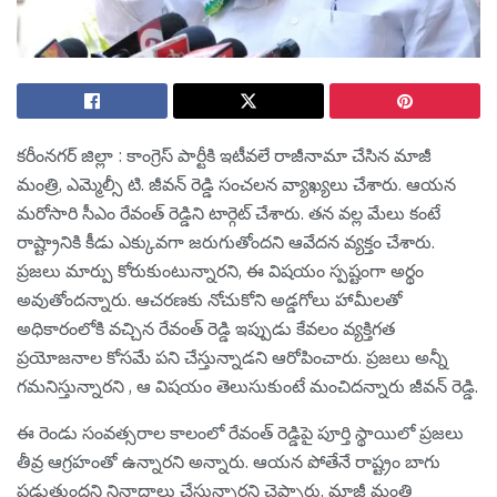
క‌రీంన‌గ‌ర్ జిల్లా : కాంగ్రెస్ పార్టీకి ఇటీవ‌లే రాజీనామా చేసిన మాజీ
మంత్రి, ఎమ్మెల్సీ టి. జీవ‌న్ రెడ్డి సంచ‌ల‌న వ్యాఖ్య‌లు చేశారు. ఆయ‌న
మ‌రోసారి సీఎం రేవంత్ రెడ్డిని టార్గెట్ చేశారు. త‌న వ‌ల్ల మేలు కంటే
రాష్ట్రానికి కీడు ఎక్కువ‌గా జ‌రుగుతోంద‌ని ఆవేద‌న వ్య‌క్తం చేశారు.
ప్ర‌జ‌లు మార్పు కోరుకుంటున్నార‌ని, ఈ విష‌యం స్ప‌ష్టంగా అర్థం
అవుతోంద‌న్నారు. ఆచ‌ర‌ణ‌కు నోచుకోని అడ్డగోలు హామీలతో
అధికారంలోకి వ‌చ్చిన రేవంత్ రెడ్డి ఇప్పుడు కేవ‌లం వ్య‌క్తిగ‌త
ప్ర‌యోజ‌నాల కోస‌మే ప‌ని చేస్తున్నాడ‌ని ఆరోపించారు. ప్ర‌జ‌లు అన్నీ
గ‌మ‌నిస్తున్నార‌ని , ఆ విషయం తెలుసుకుంటే మంచిద‌న్నారు జీవ‌న్ రెడ్డి.
ఈ రెండు సంవ‌త్స‌రాల కాలంలో రేవంత్ రెడ్డిపై పూర్తి స్థాయిలో ప్ర‌జ‌లు
తీవ్ర ఆగ్ర‌హంతో ఉన్నార‌ని అన్నారు. ఆయ‌న పోతేనే రాష్ట్రం బాగు
ప‌డుతుంద‌ని నినాదాలు చేస్తున్నార‌ని చెప్పారు. మాజీ మంత్రి