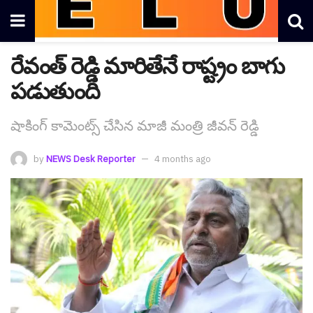
రేవంత్ రెడ్డి మారితేనే రాష్ట్రం బాగు
ప‌డుతుంది
షాకింగ్ కామెంట్స్ చేసిన మాజీ మంత్రి జీవ‌న్ రెడ్డి
by
NEWS Desk Reporter
4 months ago