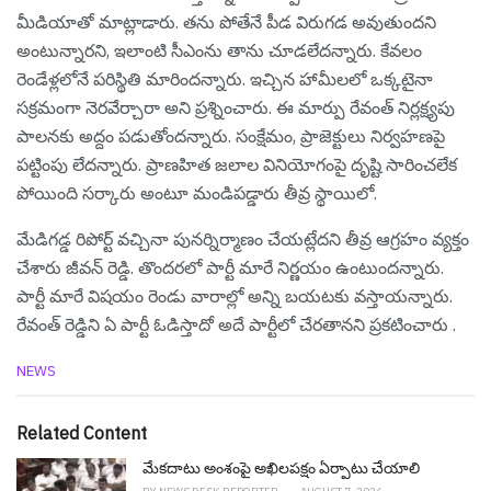
మీడియాతో మాట్లాడారు. త‌ను పోతేనే పీడ విరుగ‌డ అవుతుంద‌ని
అంటున్నార‌ని, ఇలాంటి సీఎంను తాను చూడ‌లేద‌న్నారు. కేవలం
రెండేళ్లలోనే పరిస్థితి మారిందన్నారు. ఇచ్చిన హామీల‌లో ఒక్క‌టైనా
స‌క్ర‌మంగా నెర‌వేర్చారా అని ప్ర‌శ్నించారు. ఈ మార్పు రేవంత్ నిర్లక్ష్యపు
పాలనకు అద్దం పడుతోందన్నారు. సంక్షేమం, ప్రాజెక్టులు నిర్వహణపై
పట్టింపు లేదన్నారు. ప్రాణహిత జలాల వినియోగంపై దృష్టి సారించలేక
పోయింది సర్కారు అంటూ మండిప‌డ్డారు తీవ్ర స్థాయిలో.
మేడిగడ్డ రిపోర్ట్ వచ్చినా పునర్నిర్మాణం చేయట్లేద‌ని తీవ్ర ఆగ్ర‌హం వ్య‌క్తం
చేశారు జీవ‌న్ రెడ్డి. తొందరలో పార్టీ మారే నిర్ణయం ఉంటుందన్నారు.
పార్టీ మారే విషయం రెండు వారాల్లో అన్ని బయటకు వస్తాయన్నారు.
రేవంత్ రెడ్డిని ఏ పార్టీ ఓడిస్తాదో అదే పార్టీలో చేరతాన‌ని ప్ర‌క‌టించారు .
C
NEWS
a
t
e
Related Content
g
o
మేక‌దాటు అంశంపై అఖిల‌ప‌క్షం ఏర్పాటు చేయాలి
r