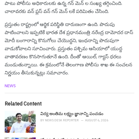
పాటు పోలీసు అధికారులకు ఉన్న గన్ మెన్ ల సంఖ్య తగ్గించింది.
చాలావరకు వన్ ప్లస్ వన్ గన్ మెన్ లకే పరిమితం చేసింది.
ప్ర‌స్తుతం రాష్ట్రంలో ఆర్థిక ప‌రిస్థితి దారుణంగా ఉంది. పొదుపు
పాటించాల‌ని ఇప్ప‌టికే భార‌త దేశ ప్ర‌ధానమంత్రి న‌రేంద్ర దామోద‌ర దాస్
మోదీ బంగారాన్ని కొనుగోలు చేయొద్ద‌ని, ఇంధ‌నాన్ని పొదుపుగా
వాడుకోవాల‌ని సూచించారు. ప్ర‌స్తుతం ప‌శ్చిమ ఆసియాలో యుద్ద
వాతావ‌ర‌ణం కొన‌సాగుతూనే ఉంది. దీంతో ఆయిల్, గ్యాస్ ధ‌ర‌లు
మండుతున్నాయి. ఈ క్ర‌మంలోనే తెలంగాణ పోలీసు శాఖ ఈ సంచ‌ల‌న
నిర్ణ‌యం తీసుకున్న‌ట్లు స‌మాచారం.
C
NEWS
a
t
e
Related Content
g
o
విద్య అంతిమ లక్ష్యం జ్ఞానాన్ని పంచడం
r
BY
NEWS DESK REPORTER
AUGUST 6, 2026
i
e
s