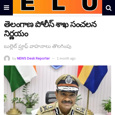
తెలంగాణ పోలీస్ శాఖ సంచ‌ల‌న‌
నిర్ణయం
బుల్లెట్ ప్రూఫ్ వాహ‌నాలు తొల‌గింపు
by
NEWS Desk Reporter
1 month ago