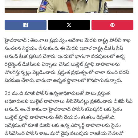
హైద‌రాబాద్ : తెలంగాణ ప్ర‌భుత్వం ఆదేశాల మేర‌కు రాష్ట్ర పోలీస్ శాఖ
సంచ‌ల‌న నిర్ణ‌యం తీసుకుంది. ఈ మేర‌కు ఇవాళ రాష్ట్ర డీజీపీ సీవీ
ఆనంద్ కీల‌క ప్ర‌క‌ట‌న చేశారు. ఇందులో భాగంగా ప‌ద‌వుల‌ల‌లో ఉన్న
రిటైర్మెంట్ డీజీపీల‌కు ఏర్పాటు చేసిన బుల్లెట్ ప్రూఫ్ వాహ‌నాల‌ను
తొల‌గిస్తున్న‌ట్లు వెల్ల‌డించారు. ప్ర‌స్తుత ప్ర‌భుత్వంలో చాలా మంది ప‌ద‌వీ
విర‌మ‌ణ చేశారు. వారంతా ఉన్న‌త స్థానాల‌లో కొన‌సాగుతున్నారు.
26 మంది మాజీ పోలీస్ ఉన్నతాధికారులతో పాటు ప్రస్తుత
అధికారులకు బుల్లెట్ వాహనాలు తీసివేసిన‌ట్లు ప్ర‌క‌టించారు డీజీపీ సీవీ
ఆనంద్. అంతే కాకుండా హైదరాబాద్ పోలీస్ కమిషనర్ లకు సైతం
బుల్లెట్ ప్రూఫ్ వాహనాలను తీసి వేయ‌డం క‌ల‌క‌లం రేపుతోంది.
ఇదేక్ర‌మంలో మాజీ డిజిపి లకు ఉన్న ఎస్కార్ట్ వాహనాలను సైతం
తీసివేసింది పోలీస్ శాఖ.. మ‌రో వైపు పలువురు రాజకీయ నేతలతో