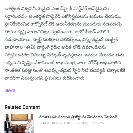
అత్యంత విశ్వసనీయమైన ఎంటర్‌ప్రైజ్ హార్డ్‌వేర్ అప్‌టైమ్‌ను
నిర్ధారించడం, అంతర్గత సాఫ్ట్‌వేర్ ఎకోసిస్టమ్‌లను అమలు చేయడం,
స్థానికీకరించిన కార్పోరేట్ టెక్ ఆధునీకరణను ముందుకు నడపడంపై
తాము దృష్టి సారించినట్లు వెల్ల‌డించారు. ఆటోమేటెడ్ మౌలిక
సదుపాయాలు, స్మార్ట్ పరికరాల నెట్‌వర్క్‌లు, విస్తృతమైన ఎలక్ట్రిక్
వాహనాల (ఈవీ) ఛార్జింగ్ గ్రిడ్‌ల అధిక-లోడ్ డిమాండ్‌లను
నిర్వహించగల వినూత్న విద్యుత్ వ్యవస్థలను అమలు చేయడం తమ
లక్ష్యమని స్ప‌ష్టం చేశారు ఐటీ శాఖ మంత్రి నారా లోకేష్‌. అధునాతన
సాంకేతిక పరిజ్ఞానంతో ఆవిష్కృతమైన స్బేర్ సిటీ భవిష్యత్ టెక్నాలజీకి
వారధిగా నిలుస్తుందని ప్రశంస‌లు కురిపించారు.
C
NEWS
a
t
e
Related Content
g
o
నదుల అనుసంధాన ప్రాజెక్టును వేగ‌వంతం చేయండి
r
BY
NEWS DESK REPORTER
AUGUST 7, 2026
i
e