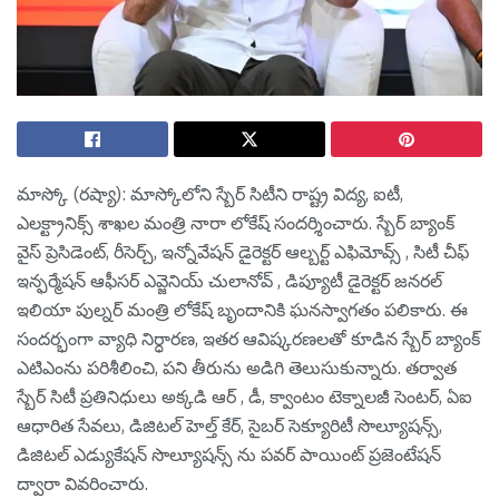
మాస్కో (రష్యా): మాస్కోలోని స్బేర్ సిటీని రాష్ట్ర విద్య, ఐటీ,
ఎలక్ట్రానిక్స్ శాఖల మంత్రి నారా లోకేష్ సందర్శించారు. స్బేర్ బ్యాంక్
వైస్ ప్రెసిడెంట్, రీసెర్చ్, ఇన్నోవేషన్ డైరెక్టర్ ఆల్బర్ట్ ఎఫిమోవ్స్ , సిటీ చీఫ్
ఇన్ఫర్మేషన్ ఆఫీసర్ ఎవ్జెనియ్ చులానోవ్ , డిప్యూటీ డైరెక్టర్ జనరల్
ఇలియా పుల్నర్ మంత్రి లోకేష్ బృందానికి ఘనస్వాగతం పలికారు. ఈ
సందర్భంగా వ్యాధి నిర్ధారణ, ఇతర ఆవిష్కరణలతో కూడిన స్బేర్ బ్యాంక్
ఎటిఎంను పరిశీలించి, పని తీరును అడిగి తెలుసుకున్నారు. తర్వాత
స్బేర్ సిటీ ప్రతినిధులు అక్కడి ఆర్ , డీ, క్వాంటం టెక్నాలజీ సెంటర్, ఏఐ
ఆధారిత సేవలు, డిజిటల్ హెల్త్ కేర్, సైబర్ సెక్యూరిటీ సొల్యూషన్స్,
డిజిటల్ ఎడ్యుకేషన్ సొల్యూషన్స్ ను పవర్ పాయింట్ ప్రజెంటేషన్
ద్వారా వివరించారు.