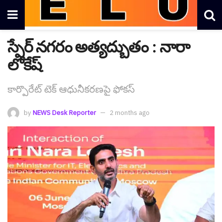
స్పేర్ న‌గ‌రం అత్య‌ద్బుతం : నారా
లోకేష్
కార్పొరేట్ టెక్ ఆధునీక‌ర‌ణ‌పై ఫోక‌స్
by
NEWS Desk Reporter
2 months ago