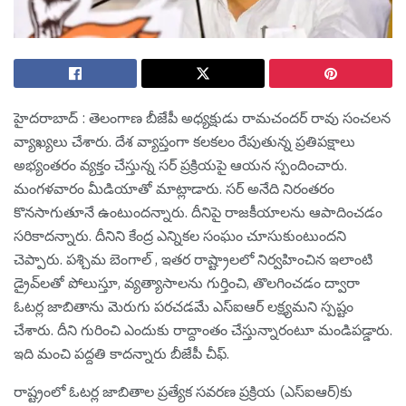
హైద‌రాబాద్ : తెలంగాణ బీజేపీ అధ్యక్షుడు రామ‌చంద‌ర్ రావు సంచ‌ల‌న
వ్యాఖ్య‌లు చేశారు. దేశ వ్యాప్తంగా క‌ల‌క‌లం రేపుతున్న ప్ర‌తిప‌క్షాలు
అభ్యంత‌రం వ్య‌క్తం చేస్తున్న స‌ర్ ప్ర‌క్రియ‌పై ఆయ‌న స్పందించారు.
మంగ‌ళ‌వారం మీడియాతో మాట్లాడారు. స‌ర్ అనేది నిరంత‌రం
కొన‌సాగుతూనే ఉంటుంద‌న్నారు. దీనిపై రాజ‌కీయాల‌ను ఆపాదించ‌డం
స‌రికాద‌న్నారు. దీనిని కేంద్ర ఎన్నిక‌ల సంఘం చూసుకుంటుంద‌ని
చెప్పారు. పశ్చిమ బెంగాల్ , ఇతర రాష్ట్రాలలో నిర్వహించిన ఇలాంటి
డ్రైవ్‌లతో పోలుస్తూ, వ్యత్యాసాలను గుర్తించి, తొలగించడం ద్వారా
ఓటర్ల జాబితాను మెరుగు పరచడమే ఎస్ఐఆర్ లక్ష్యమని స్ప‌ష్టం
చేశారు. దీని గురించి ఎందుకు రాద్దాంతం చేస్తున్నారంటూ మండిప‌డ్డారు.
ఇది మంచి ప‌ద్ద‌తి కాద‌న్నారు బీజేపీ చీఫ్‌.
రాష్ట్రంలో ఓటర్ల జాబితాల ప్రత్యేక సవరణ ప్రక్రియ (ఎస్ఐఆర్)కు