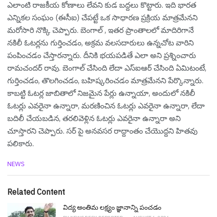
ఎలాంటి రాజకీయ కోణాలు లేవని కుడ బ‌ద్ద‌లు కొట్టారు. ఇది భారత
ఎన్నికల సంఘం (ఈసీఐ) చేపట్టే ఒక సాధారణ ప్రక్రియ మాత్రమేనని
మ‌రోసారి నొక్కి చెప్పారు. బెంగాల్ , ఇతర ప్రాంతాలలో మాదిరిగానే
నకిలీ ఓటర్ల‌ను గుర్తించ‌డం, అక్రమ వలసదారులు ఉన్నచోట వారిని
పంపించ‌డం చేస్తార‌న్నారు. దీనికి భ‌య‌ప‌డితే ఎలా అని ప్ర‌శ్నించారు
రామ‌చంద‌ర్ రావు. బెంగాల్ చేసింది లేదా ఎస్ఐఆర్ చేసింది ఏమిటంటే,
గుర్తించడం, తొలగించడం, బహిష్కరించడం మాత్ర‌మేన‌ని పేర్కొన్నారు.
కాబట్టి ఓటర్ల జాబితాలో నిజమైన పేర్లు ఉన్నాయా, అందులో నకిలీ
ఓటర్లు ఎవరైనా ఉన్నారా, మరణించిన ఓటర్లు ఎవరైనా ఉన్నారా, లేదా
బదిలీ చేయబడిన, తరలివెళ్లిన ఓటర్లు ఎవరైనా ఉన్నారా అని
చూస్తార‌ని చెప్పారు. స‌ర్ పై అన‌వ‌స‌ర రాద్దాంతం చేయొద్ద‌ని హిత‌వు
ప‌లికారు.
C
NEWS
a
t
e
Related Content
g
o
విద్య అంతిమ లక్ష్యం జ్ఞానాన్ని పంచడం
r