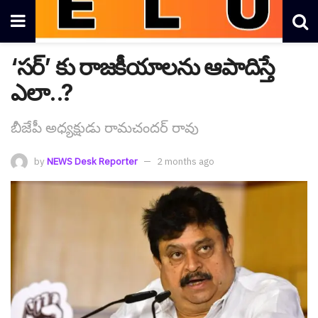
‘స‌ర్’ కు రాజ‌కీయాల‌ను ఆపాదిస్తే
ఎలా..?
బీజేపీ అధ్య‌క్షుడు రామ‌చంద‌ర్ రావు
by
NEWS Desk Reporter
2 months ago