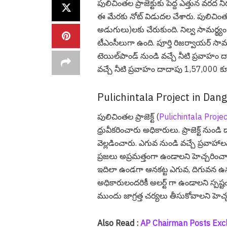
పులిచింతల ప్రాజెక్టుకు పెద్ద ఎత్తున వ‌ర‌ద నీ
ఈ మేర‌కు నోట్ విడుద‌ల చేశారు. పులిచింతల
అడుగులు)ల‌కు చేరుకుంది. నిల్వ సామర్థ్
టీఎంసీలుగా ఉంది. పూర్తి రిజర్వాయర్ సా
టెయిల్‌పాండ్ నుండి వచ్చే నీటి ప్రవాహం దా
వచ్చే నీటి ప్రవాహం దాదాపు 1,57,000 క్
Pulichintala Project in Dang
పులిచింతల ప్రాజెక్ట్ (
Pulichintala Projec
ధ్రువీకరించారు అధికారులు. ప్రాజెక్ట్ ను
వెల్ల‌డించారు. ఎగువ నుండి వచ్చే ప్రవాహాలన
ప్ర‌జ‌లు అప్ర‌మత్తంగా ఉండాల‌ని హెచ్చ‌రించ
ఇదిలా ఉండ‌గా ఆనకట్ట ఎగువ, దిగువన ఉన్న
అధికారులందరికీ అల‌ర్ట్ గా ఉండాల‌ని 
ముందు జాగ్రత్త చర్యలు తీసుకోవాలని హెచ్చ
Also Read :
AP Chairman Posts Exclu