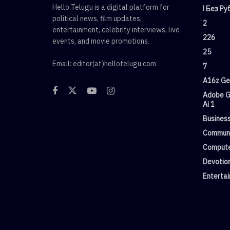
Hello Telugu is a digital platform for
! Без Р
political news, film updates,
2
entertainment, celebrity interviews, live
226
events, and movie promotions.
25
Email: editor(at)hellotelugu.com
7
A16z Gen
Adobe G
Ai 1
Busines
Commun
Compute
Devotio
Enterta