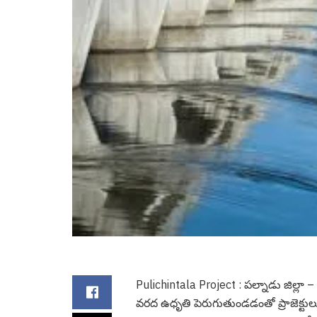
Pulichintala Project : ప‌ల్నాడు జిల్లా –
వ‌ర‌ద ఉధృతి పెరుగుతుండ‌డంతో ప్రాజెక్టు