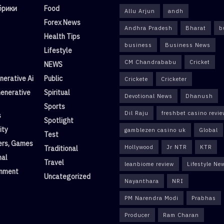
убрики
Food
Allu Arjun
andh
Forex News
Andhra Pradesh
Bharat
b
Health Tips
business
Business News
Lifestyle
CM Chandrababu
Cricket
NEWS
erative Ai
Public
Crickete
Cricketer
enerative
Spiritual
Devotional News
Dhanush
Sports
Dil Raju
freshbet casino revi
s
Spotlight
ity
gamblezen casino uk
Global
Test
rs, Games
Hollywood
Jr NTR
KTR
Traditional
nal
Travel
leanbiome review
Lifestyle Ne
inment
Uncategorized
Nayanthara
NRI
PM Narendra Modi
Prabhas
Producer
Ram Charan