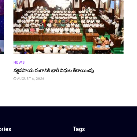
NEWS
వ్య‌వ‌సాయ రంగానికి భారీ నిధుల కేటాయింపు
AUGUST 6, 2026
ories
Tags