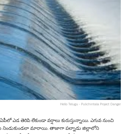
Hello Telugu - Pulichintala Project Danger
 ఏపీలో ఎడ తెరిపి లేకుండా వ‌ర్షాలు కురుస్తున్నాయి. ఎగువ నుంచి
లు నిండుకుండ‌లా మారాయి. తాజాగా ప‌ల్నాడు జిల్లాలోని