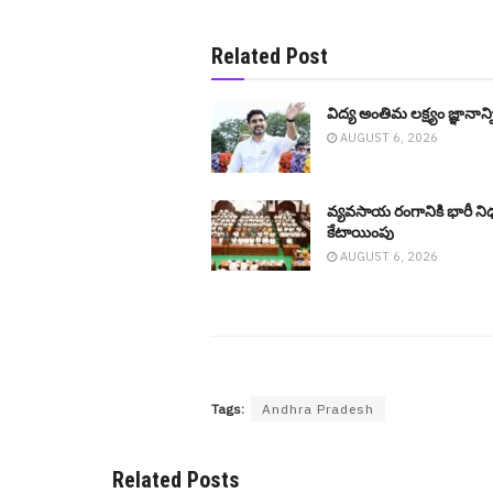
Related Post
విద్య అంతిమ లక్ష్యం జ్ఞానా
AUGUST 6, 2026
వ్య‌వ‌సాయ రంగానికి భారీ న
కేటాయింపు
AUGUST 6, 2026
Tags:
Andhra Pradesh
Related Posts