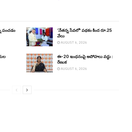
న్ని పంచడం
‘నేతన్న సేవలో’ పథకం కింద రూ.25
వేలు
AUGUST 6, 2026
ిధుల
ఈ-20 ఇంధనంపై అపోహలు వద్దు :
రేణుక‌
AUGUST 6, 2026