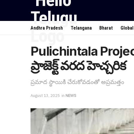
Andhra Pradesh
Telangana
Bharat
Global
Pulichintala Proje
ప్రాజెక్ట్ వరద హెచ్చరిక
ప్ర‌మాద స్థాయికి చేరుకోవ‌డంతో అప్ర‌మ‌త్తం
August 13, 2025
in
NEWS