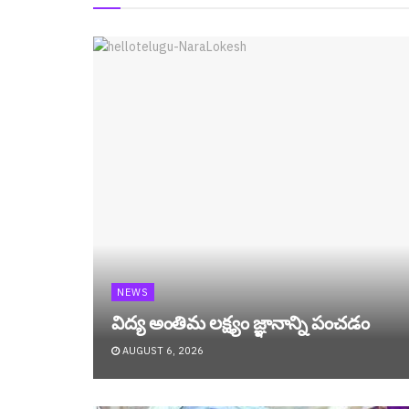
NEWS
విద్య అంతిమ లక్ష్యం జ్ఞానాన్ని పంచడం
AUGUST 6, 2026