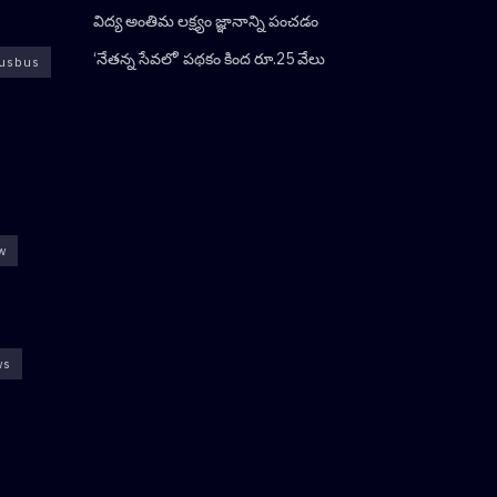
విద్య అంతిమ లక్ష్యం జ్ఞానాన్ని పంచడం
‘నేతన్న సేవలో’ పథకం కింద రూ.25 వేలు
usbus
ew
ws