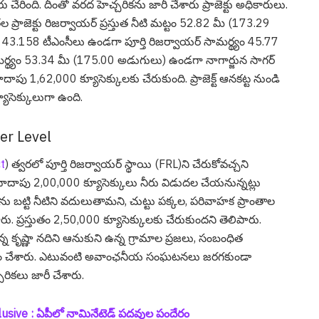
రు చేరింది. దీంతో వ‌ర‌ద హెచ్చ‌రిక‌ను జారీ చేశారు ప్రాజెక్టు అధికారులు.
 ప్రాజెక్టు రిజర్వాయర్ ప్రస్తుత నీటి మట్టం 52.82 మీ (173.29
యం 43.158 టీఎంసీలు ఉండ‌గా పూర్తి రిజర్వాయర్ సామర్థ్యం 45.77
మర్థ్యం 53.34 మీ (175.00 అడుగులు) ఉండ‌గా నాగార్జున సాగర్
దాపు 1,62,000 క్యూసెక్కుల‌కు చేరుకుంది. ప్రాజెక్ట్ ఆనకట్ట నుండి
యూసెక్కులుగా ఉంది.
er Level
t
) త్వరలో పూర్తి రిజర్వాయర్ స్థాయి (FRL)ని చేరుకోవచ్చని
ండి దాదాపు 2,00,000 క్యూసెక్కులు నీరు విడుదల చేయనున్నట్లు
ు బట్టి నీటిని వ‌దులుతామ‌ని, చుట్టు ప‌క్క‌ల‌, ప‌రివాహ‌క ప్రాంతాల
ారు. ప్ర‌స్తుతం 2,50,000 క్యూసెక్కుల‌కు చేరుకుంద‌ని తెలిపారు.
 కృష్ణా నదిని ఆనుకుని ఉన్న గ్రామాల ప్రజలు, సంబంధిత
స్ప‌ష్టం చేశారు. ఎటువంటి అవాంఛనీయ సంఘటనలు జరగకుండా
రికలు జారీ చేశారు.
sive : ఏపీలో నామినేటెడ్ ప‌ద‌వుల పందేరం