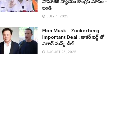
సామాజిక న్యాయం కాంగ్రెస్ మోసం –
బండి
JULY 4, 2025
Elon Musk – Zuckerberg
Important Deal : జుక‌ర్ బ‌ర్గ్ తో
ఎలాన్ మ‌స్క్ డీల్
AUGUST 23, 2025