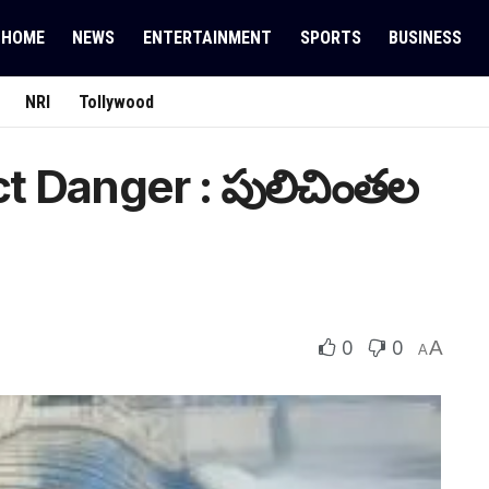
HOME
NEWS
ENTERTAINMENT
SPORTS
BUSINESS
NRI
Tollywood
ct Danger : పులిచింతల
0
0
A
A