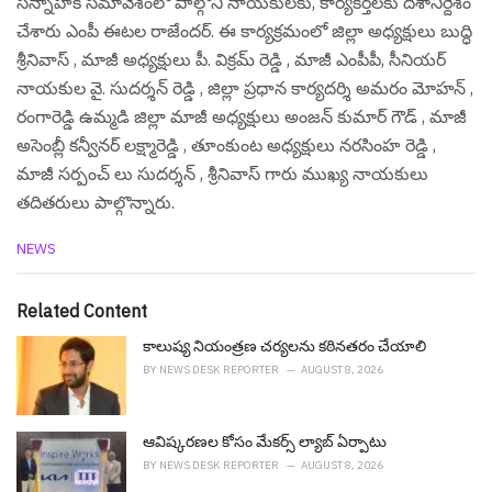
సన్నాహక సమావేశంలో పాల్గొని నాయకులకు, కార్యకర్తలకు దిశానిర్దేశం
చేశారు ఎంపీ ఈట‌ల రాజేంద‌ర్. ఈ కార్యక్రమంలో జిల్లా అధ్యక్షులు బుద్ధి
శ్రీనివాస్ , మాజీ అధ్యక్షులు పీ. విక్రమ్ రెడ్డి , మాజీ ఎంపీపీ, సీనియర్
నాయకుల వై. సుదర్శన్ రెడ్డి , జిల్లా ప్రధాన కార్యదర్శి అమరం మోహన్ ,
రంగారెడ్డి ఉమ్మడి జిల్లా మాజీ అధ్యక్షులు అంజన్ కుమార్ గౌడ్ , మాజీ
అసెంబ్లీ కన్వీనర్ లక్ష్మారెడ్డి , తూంకుంట అధ్యక్షులు నరసింహ రెడ్డి ,
మాజీ సర్పంచ్ లు సుదర్శన్ , శ్రీనివాస్ గారు ముఖ్య నాయకులు
తదితరులు పాల్గొన్నారు.
C
NEWS
a
t
e
Related Content
g
o
కాలుష్య నియంత్రణ చర్యలను కఠినతరం చేయాలి
r
BY
NEWS DESK REPORTER
AUGUST 8, 2026
i
e
s
ఆవిష్క‌ర‌ణ‌ల కోసం మేక‌ర్స్ ల్యాబ్ ఏర్పాటు
:
BY
NEWS DESK REPORTER
AUGUST 8, 2026