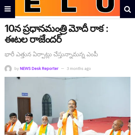
10న ప్ర‌ధాన‌మంత్రి మోదీ రాక :
ఈట‌ల రాజేంద‌ర్
భారీ ఎత్తున ఏర్పాట్లు చేస్తున్నామన్న ఎంపీ
by
NEWS Desk Reporter
3 months ago