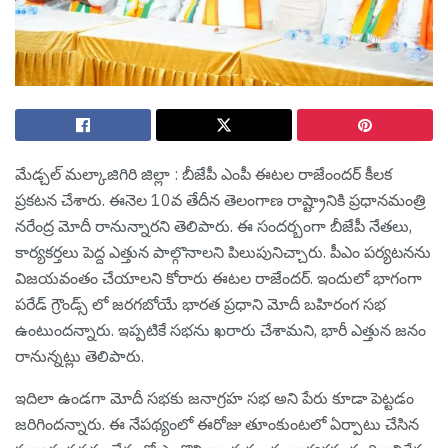
మేడ్చల్ మల్కాజిగిరి జిల్లా : బీజేపీ ఎంపీ ఈట‌ల రాజేంంద‌ర్ కీల‌క
ప్ర‌క‌ట‌న చేశారు. ఈనెల 10వ తేదీన తెలంగాణ రాష్ట్రానికి ప్ర‌ధానమంత్రి
న‌రేంద్ర మోదీ రానున్నార‌ని తెలిపారు. ఈ సంద‌ర్బంగా బీజేపీ నేత‌లు,
కార్య‌క‌ర్త‌లు పెద్ద ఎత్తున పాల్గొనాల‌ని పిలుపునిచ్చారు. పీఎం ప‌ర్య‌ట‌న‌ను
విజ‌య‌వంతం చేయాల‌ని కోరారు ఈట‌ల రాజేంద‌ర్. ఇందులో భాగంగా
పరేడ్ గ్రౌండ్స్ లో జరగబోయే భారత ప్రధాని మోదీ బ‌హిరంగ స‌భ
ఉంటుంద‌న్నారు. ఇప్ప‌టికే స‌భ‌ను ఖ‌రారు చేశామ‌ని, భారీ ఎత్తున జ‌నం
రానున్న‌ట్లు తెలిపారు.
ఇదిలా ఉండ‌గా మోదీ స‌భ‌కు జనాగ్రహ సభ అని పేరు కూడా పెట్ట‌డం
జ‌రిగింద‌న్నారు. ఈ నేపథ్యంలో ఈరోజు తూంకుంటలో ఏర్పాటు చేసిన