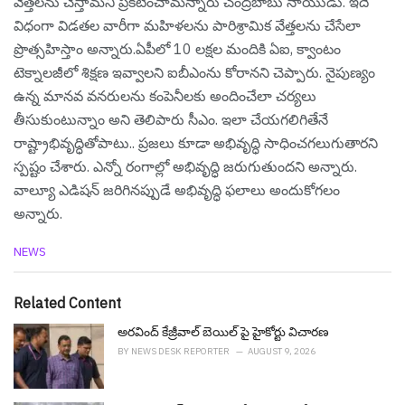
వేత్తలను చేస్తామని ప్రకటించామ‌న్నారు చంద్ర‌బాబు నాయుడు. ఇదే
విధంగా విడతల వారీగా మహిళలను పారిశ్రామిక వేత్తలను చేసేలా
ప్రొత్సహిస్తాం అన్నారు.ఏపీలో 10 లక్షల మందికి ఏఐ, క్వాంటం
టెక్నాలజీలో శిక్షణ ఇవ్వాలని ఐబీఎంను కోరానని చెప్పారు. నైపుణ్యం
ఉన్న మానవ వనరులను కంపెనీలకు అందించేలా చర్యలు
తీసుకుంటున్నాం అని తెలిపారు సీఎం. ఇలా చేయగలిగితేనే
రాష్ట్రాభివృద్ధితోపాటు.. ప్రజలు కూడా అభివృద్ధి సాధించగలుగుతారని
స్ప‌ష్టం చేశారు. ఎన్నో రంగాల్లో అభివృద్ధి జరుగుతుందని అన్నారు.
వాల్యూ ఎడిషన్ జరిగినప్పుడే అభివృద్ధి ఫలాలు అందుకోగలం
అన్నారు.
C
NEWS
a
t
e
Related Content
g
o
అర‌వింద్ కేజ్రీవాల్ బెయిల్ పై హైకోర్టు విచార‌ణ
r
BY
NEWS DESK REPORTER
AUGUST 9, 2026
i
e
s