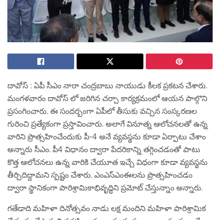
దావోస్ : ఏపీ సీఎం నారా చంద్ర‌బాబు నాయుడు కీల‌క ప్ర‌క‌ట‌న చేశారు.
మంగ‌ళ‌వారం దావోస్ లో జ‌రిగిన చ‌ర్చా కార్య‌క్ర‌మంలో ఆయ‌న పాల్గొని
ప్ర‌సంగించారు. ఈ సంద‌ర్బంగా ఏపీలో తీసుకు వ‌చ్చిన సంస్క‌ర‌ణ‌ల
గురించి ప్ర‌త్యేకంగా ప్ర‌స్తావించారు. అలాగే వినూత్న ఆలోచనలతో ఉన్న
వారిని ప్రొత్సహించేందుకు పీ-4 అనే వ్యవస్థను కూడా ఏర్పాటు చేశాం
అన్నారు సీఎం. పీ4 విధానం ద్వారా పేదరికాన్ని తగ్గించడంతో పాటు
కొత్త ఆలోచనలు ఉన్న వారికి చేయూత ఇచ్చే విధంగా కూడా వ్యవస్థను
తీర్చిదిద్దామ‌ని స్ప‌ష్టం చేశారు. ఎంఎస్ఎంఈలను ప్రొత్సహించడం
ద్వారా స్థానికంగా పారిశ్రామికాభివృద్ధిని ప్రమోట్ చేస్తున్నాం అన్నారు.
గతేడాది మహిళా దినోత్సవం నాడు లక్ష మందిని మహిళా పారిశ్రామిక