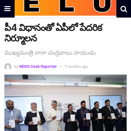
పీ4 విధానంతో ఏపీలో పేదరిక
నిర్మూల‌న
ముఖ్య‌మంత్రి నారా చంద్ర‌బాబు నాయుడు
by
NEWS Desk Reporter
7 months ago