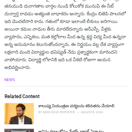
తనయుడి దురాగతాల వార్తల నుండి కోలుకోక మునుపే ఈ నీట్
దుర్వార్త రావడం అత్యంత బాధాకరం అన్నారు. కేంద్రం బిజెపి పాలనలో
ఇది మొదటిసారి కాదు. గతంలో కూడా ఇలాంటి లీకులు జరిగాయి.
అయినా కమల నాధుల తీరు మారలేదన్నారు ఆర్ఎస్పీ. వీళ్లకు
వ్యాపారం, ఎన్నికలు, మత కల్లోలాల మీద ఉన్న శ్రద్ధ విద్య మీద ఉన్నదా
అన్న అనుమానం కలుగుతోందన్నారు. ఈ నిర్ణ‌యం వ‌ల్ల దేశ వ్యాప్తంగా
లక్షలాది మంది విద్యార్థుల భవిష్యత్ నేడు ప్రశ్నార్థకంగా మారింద‌ని
వాపోయారు. విద్యార్థి లోకానికి ఇది ఒక చీకటి రోజుగా ఆయ‌న
అభివ‌ర్ణించారు.
C
NEWS
a
t
e
Related Content
g
o
కాలుష్య నియంత్రణ చర్యలను కఠినతరం చేయాలి
r
BY
NEWS DESK REPORTER
AUGUST 8, 2026
i
e
s
ఆవిష్క‌ర‌ణ‌ల కోసం మేక‌ర్స్ ల్యాబ్ ఏర్పాటు