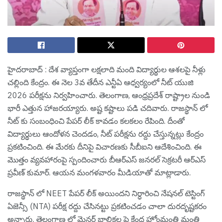
హైద‌రాబాద్ : దేశ వ్యాప్తంగా ల‌క్ష‌లాది మంది విద్యార్థుల ఆశ‌ల‌పై నీళ్లు
చ‌ల్లింది కేంద్రం. ఈ నెల 3వ తేదీన ఎన్టీఏ ఆధ్వ‌ర్యంలో నీట్ యుజి
2026 ప‌రీక్ష‌ను నిర్వ‌హించారు. తెలంగాణ‌, ఆంధ్ర‌ప్ర‌దేశ్ రాష్ట్రాల నుండి
భారీ ఎత్తున హాజ‌ర‌య్యారు. అష్ట క‌ష్టాలు ప‌డి చదివారు. రాజ‌స్థాన్ లో
నీట్ కు సంబంధించి పేప‌ర్ లీక్ కావ‌డం క‌ల‌క‌లం రేపింది. దీంతో
విద్యార్థులు ఆందోళ‌న చెంద‌డం, నీట్ ప‌రీక్ష‌ను ర‌ద్దు చేస్తున్న‌ట్లు కేంద్రం
ప్ర‌క‌టించింది. ఈ మేర‌కు దీనిపై విచార‌ణ‌కు సీబీఐని ఆదేశించింది. ఈ
మొత్తం వ్య‌వ‌హారంపై స్పందించారు బీఆర్ఎస్ జ‌న‌ర‌ల్ సెక్ర‌ట‌రీ ఆర్ఎస్
ప్ర‌వీణ్ కుమార్. ఆయ‌న మంగ‌ళ‌వారం మీడియాతో మాట్లాడారు.
రాజస్థాన్ లో NEET పేపర్ లీక్ అయిందని నిర్ధారించి నేషనల్ టెస్టింగ్
ఏజెన్సీ (NTA) పరీక్ష రద్దు చేసినట్టు ప్రకటించడం చాలా దురదృష్టకరం
అన్నారు. తెలంగాణ లో మైనర్ బాలికల పై కేంద్ర హోంమంత్రి మంత్రి