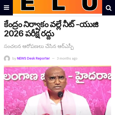
కేంద్రం నిర్వాకం వ‌ల్లే నీట్ -యుజి
2026 ప‌రీక్ష ర‌ద్దు
సంచ‌ల‌న ఆరోప‌ణ‌లు చేసిన ఆర్ఎస్పీ
by
NEWS Desk Reporter
3 months ago