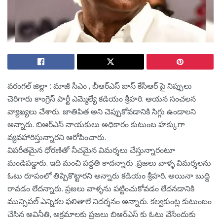
వ‌రంగ‌ల్ జిల్లా : మాజీ సీఎం , బీఆర్ఎస్ బాస్ కేసీఆర్ పై నిప్పులు
చెరిగారు కాంగ్రెస్ పార్టీ ఎమ్మెల్యే క‌డియం శ్రీ‌హ‌రి. ఆయ‌న సంచ‌ల‌న
వ్యాఖ్య‌లు చేశారు. జాతిపిత అని చెప్పుకోవ‌డానికి సిగ్గు ఉండాల‌ని
అన్నారు. బిఆర్ఎస్ నాయకులు అధికారం కుటుంబ హక్కుగా
వ్యవహారిస్తున్నారని ఆరోపించారు.
విపరీతమైన ధోరణితో నీచమైన విమర్శలు చేస్తున్నారంటూ
మండిప‌డ్డారు. ఇది మంచి ప‌ద్ద‌తి కాద‌న్నారు .ప్రజలు వాళ్ళ విమర్శలను
ఓటు రూపంలో తిప్పికొట్టారని అన్నారు క‌డియం శ్రీ‌హ‌రి. అయినా బుద్ది
రావ‌డం లేద‌న్నారు. ప్రజలు వాళ్ళను పట్టించుకోవడం లేదనడానికి
మున్సిపల్ ఎన్నికల ఫలితాలే నిదర్శనం అన్నారు. కల్వకుంట్ల కుటుంబం
చేసిన అవినీతి, అక్రమాలకు ప్రజలు బిఆర్ఎస్ కు ఓటు వేసేందుకు