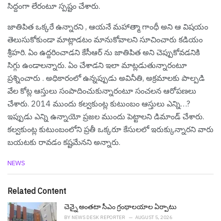
సిద్దంగా లేరంటూ స్ప‌ష్టం చేశారు.
జాతిపిత ఒక్కరే ఉన్నారని , ఆయనే మహాత్మా గాంధీ అని ఆ విష‌యం
తెలుసుకోకుండా మాట్లాడటం మానుకోవాల‌ని సూచించారు క‌డియం
శ్రీ‌హ‌రి. ఏం ఉద్ద‌రించాడ‌ని కేసీఆర్ ను జాతిపిత అని చెప్పుకోవడనికి
సిగ్గు ఉండాలన్నారు. ఏం చేశాడ‌ని ఇలా మాట్ల‌డుతున్నారంటూ
ప్ర‌శ్నించారు . అధికారంలో ఉన్నప్పుడు అవినీతి, అక్రమాలకు పాల్పడి
వేల కోట్ల ఆస్తులు సంపాదించుకున్నారంటూ సంచ‌ల‌న ఆరోప‌ణ‌లు
చేశారు. 2014 ముందు కల్వకుంట్ల కుటుంబం ఆస్తులు ఎన్ని…?
ఇప్పుడు ఎన్ని ఉన్నాయో ప్రజల ముందు పెట్టాలని డిమాండ్ చేశారు.
కల్వకుంట్ల కుటుంబంలోని ప్రతీ ఒక్కరూ కేసులలో ఇరుక్కున్నారని వారు
బ‌య‌ట‌కు రావ‌డం క‌ష్ట‌మేన‌ని అన్నారు.
C
NEWS
a
t
e
Related Content
g
o
చెన్నై అంత‌టా సీఎం గ్రంథాల‌యాల ఏర్పాటు
r
BY
NEWS DESK REPORTER
AUGUST 5, 2026