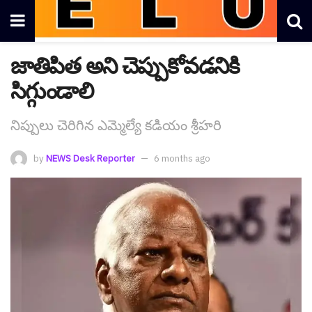
జాతిపిత అని చెప్పుకోవడనికి
సిగ్గుండాలి
నిప్పులు చెరిగిన ఎమ్మెల్యే క‌డియం శ్రీ‌హ‌రి
by
NEWS Desk Reporter
6 months ago