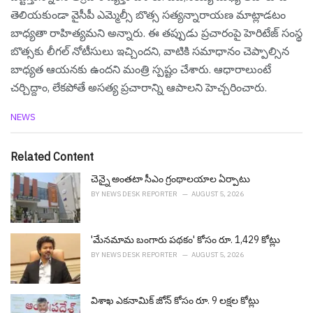
తెలియకుండా వైసీపీ ఎమ్మెల్సీ బొత్స స‌త్య‌న్నారాయ‌ణ‌ మాట్లాడటం
బాధ్యతా రాహిత్యమని అన్నారు. ఈ తప్పుడు ప్రచారంపై హెరిటేజ్ సంస్థ
బొత్స‌కు లీగల్ నోటీసులు ఇచ్చిందని, వాటికి సమాధానం చెప్పాల్సిన
బాధ్యత ఆయ‌న‌కు ఉంద‌ని మంత్రి స్పష్టం చేశారు. ఆధారాలుంటే
చర్చిద్దాం, లేకపోతే అసత్య ప్రచారాన్ని ఆపాలని హెచ్చరించారు.
C
NEWS
a
t
e
Related Content
g
o
చెన్నై అంత‌టా సీఎం గ్రంథాల‌యాల ఏర్పాటు
r
BY
NEWS DESK REPORTER
AUGUST 5, 2026
i
e
s
'మేన‌మామ బంగారు ప‌థ‌కం' కోసం రూ. 1,429 కోట్లు
:
BY
NEWS DESK REPORTER
AUGUST 5, 2026
విశాఖ ఎక‌నామిక్ జోన్ కోసం రూ. 9 ల‌క్ష‌ల కోట్లు