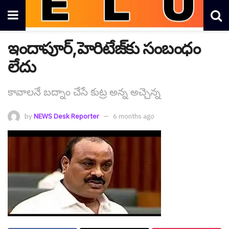
ఇందాపూర్,హెరిటేజ్‌కు సంబంధం
లేదు
కావాలనే బద్నాం చేసే కుట్ర అన్న అచ్చెన్న
by
NEWS Desk Reporter
6 months ago