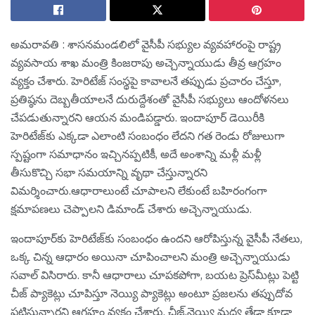
అమ‌రావ‌తి : శాసనమండలిలో వైసీపీ సభ్యుల వ్యవహారంపై రాష్ట్ర
వ్యవసాయ శాఖ మంత్రి కింజరాపు అచ్చెన్నాయుడు తీవ్ర ఆగ్రహం
వ్యక్తం చేశారు. హెరిటేజ్ సంస్థపై కావాలనే తప్పుడు ప్రచారం చేస్తూ,
ప్రతిష్ఠను దెబ్బతీయాలనే దురుద్దేశంతో వైసీపీ సభ్యులు ఆందోళనలు
చేపడుతున్నారని ఆయన మండిపడ్డారు. ఇందాపూర్ డెయిరీకి
హెరిటేజ్‌కు ఎక్కడా ఎలాంటి సంబంధం లేదని గత రెండు రోజులుగా
స్పష్టంగా సమాధానం ఇచ్చినప్పటికీ, అదే అంశాన్ని మళ్లీ మళ్లీ
తీసుకొచ్చి సభా సమయాన్ని వృథా చేస్తున్నారని
విమర్శించారు.ఆధారాలుంటే చూపాల‌ని లేకుంటే బహిరంగంగా
క్ష‌మాప‌ణ‌లు చెప్పాల‌ని డిమాండ్ చేశారు అచ్చెన్నాయుడు.
ఇందాపూర్‌కు హెరిటేజ్‌కు సంబంధం ఉందని ఆరోపిస్తున్న వైసీపీ నేతలు,
ఒక్క చిన్న ఆధారం అయినా చూపించాలని మంత్రి అచ్చెన్నాయుడు
సవాల్ విసిరారు. కానీ ఆధారాలు చూపకపోగా, బయట ప్రెస్‌మీట్లు పెట్టి
చీజ్ ప్యాకెట్లు చూపిస్తూ నెయ్యి ప్యాకెట్లు అంటూ ప్రజలను తప్పుదోవ
పట్టిస్తున్నారని ఆగ్ర‌హం వ్య‌క్తం చేశారు. చీజ్,నెయ్యి మధ్య తేడా కూడా