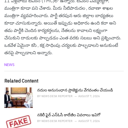
11 ఏళ్లపాటు టీఎంసీ (TMC)లో ఉన్నారు. టీఎంసీ ఎమ్మెల్యేగా,
మంత్రిగా కూడా పని చేశారు. మీరు నీటిపారుదల , రవాణా శాఖల
మంత్రిగా వ్యవహరించారు. పార్టీ తరపున ఆరు జిల్లాల బాధ్యతలు
కూడా చూసుకున్నారు. అయితే ఇప్పుడు అధికారం ఉంది క‌దా అని
త‌మ పార్టీకి చెందిన కార్య‌క‌ర్త‌ల‌ను, నేత‌ల‌ను కావాల‌ని ల‌క్ష్యంగా
చేసుకుని దాడుల‌కు పాల్ప‌డ‌డం ఎంత వ‌ర‌కు స‌బ‌బు అని ప్ర‌శ్నించారు.
ఒక‌వేళ ఏమైనా క‌సి , కక్ష సాధింపు చ‌ర్య‌ల‌కు పాల్ప‌డాల‌ని అనుకుంటే
త‌న‌పై పాల్ప‌డాల‌ని అన్నారు.
C
NEWS
a
t
e
Related Content
g
o
నదుల అనుసంధాన ప్రాజెక్టును వేగ‌వంతం చేయండి
r
BY
NEWS DESK REPORTER
AUGUST 7, 2026
i
e
s
నకిలీ ఫైర్ ఎన్ఓసీ కాలేజీల వివ‌రాలు ఇవిగో
:
BY
NEWS DESK REPORTER
AUGUST 7, 2026