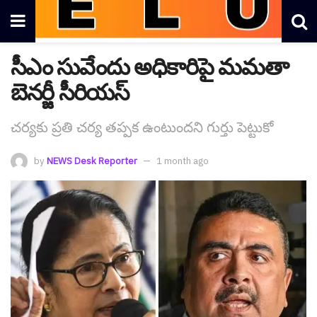
సీఎం సువేందు అధికారిపై మ‌మ‌తా
బెన‌ర్జీ సీరియ‌స్
చ‌ర్య‌కు ప్ర‌తి చ‌ర్య త‌ప్ప‌క ఉంటుంద‌ని గుర్తు పెట్టుకో
by
NEWS Desk Reporter
1 month ago