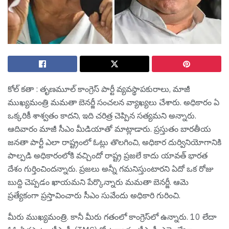
కోల్ క‌తా : తృణ‌మూల్ కాంగ్రెస్ పార్టీ వ్య‌వ‌స్థాప‌కురాలు, మాజీ
ముఖ్య‌మంత్రి మ‌మ‌తా బెన‌ర్జీ సంచ‌ల‌న వ్యాఖ్య‌లు చేశారు. అధికారం ఏ
ఒక్క‌రికీ శాశ్వ‌తం కాద‌ని, ఇది చ‌రిత్ర చెప్పిన స‌త్య‌మ‌ని అన్నారు.
ఆదివారం మాజీ సీఎం మీడియాతో మాట్లాడారు. ప్రస్తుతం బార‌తీయ
జ‌న‌తా పార్టీ ఎలా రాష్ట్రంలో ఓట్లు తొల‌గించి, అధికార దుర్వినియోగానికి
పాల్ప‌డి అధికారంలోకి వ‌చ్చిందో రాష్ట్ర ప్ర‌జ‌లే కాదు యావ‌త్ భార‌త
దేశం గుర్తించింద‌న్నారు. ప్ర‌జ‌లు అన్నీ గ‌మ‌నిస్తుంటార‌ని ఏదో ఒక రోజు
బుద్ది చెప్ప‌డం ఖాయ‌మ‌ని పేర్కొన్నారు మ‌మ‌తా బెనర్జీ. ఆమె
ప్ర‌త్యేకంగా ప్ర‌స్తావించారు సీఎం సువేందు అధికారి గురించి.
మీరు ముఖ్యమంత్రి. కానీ మీరు గతంలో కాంగ్రెస్‌లో ఉన్నారు. 10 లేదా