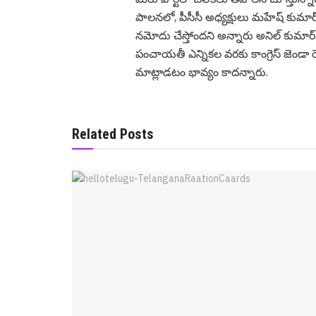
పాలనలో, పీసీసీ అధ్యక్షులు మహేష్ కుమార
నమోదు చేస్తోందని అన్నారు అనిల్ కుమార్. 
పంచాయతీ ఎన్నికల వరకు కాంగ్రెస్ జెండా ర
మాట్లాడ‌టం భావ్యం కాద‌న్నారు.
Related Posts