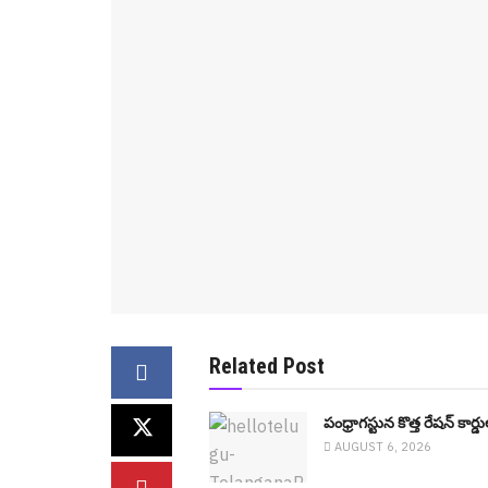
Related Post
పంధ్రాగ‌స్టున కొత్త రేష‌న్ కార
AUGUST 6, 2026