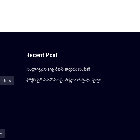
Recent Post
పంధ్రాగ‌స్టున కొత్త రేష‌న్ కార్డులు పంపిణీ
ఫోర్జ‌రీ ఫైర్ ఎన్‌వోసీల‌పై చ‌ర్య‌లు త‌ప్ప‌వు : హైడ్రా
usbus
ew