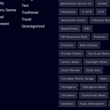
ity
gamblezen casino uk
Global
Test
rs, Games
Hollywood
Jr NTR
KTR
Traditional
nal
Travel
leanbiome review
Lifestyle Ne
inment
Uncategorized
Nayanthara
NRI
PM Narendra Modi
Prabhas
Producer
Ram Charan
Rishab Shetty
Spiritual News
Sports News
Spotlight News
Stock Market
Style Icon
Sundeep Reddy Vanga
telan
Telangana
Telangana News
Tollywood
Traditional News
Updates
Vijay Sethupathi