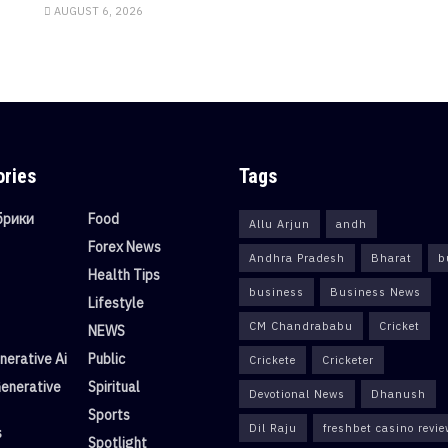
AUGUST 6, 2026
ories
Tags
убрики
Food
Allu Arjun
andh
Forex News
Andhra Pradesh
Bharat
b
Health Tips
business
Business News
Lifestyle
CM Chandrababu
Cricket
NEWS
erative Ai
Public
Crickete
Cricketer
enerative
Spiritual
Devotional News
Dhanush
Sports
Dil Raju
freshbet casino revi
s
Spotlight