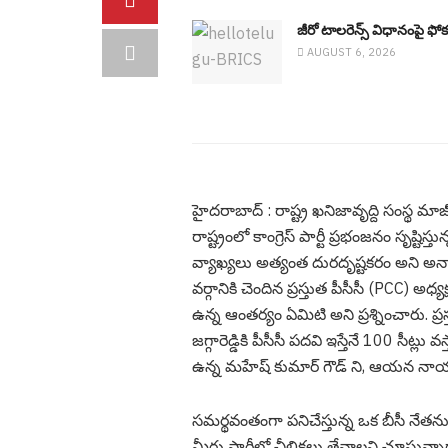
జీరో టాల‌రెన్స్ విధానంపై ఫోక‌స
AUGUST 6, 2026
హైద‌రాబాద్ : రాష్ట్ర ఖనిజావృద్ది సంస్థ మాజీ 
రాష్ట్రంలో కాంగ్రెస్ పార్టీ ప్రభంజనం సృష్టిస్త
వ్యాఖ్యలు అత్యంత దురదృష్టకరం అని అన
వర్గానికి చెందిన ప్రస్తుత పీసీసీ (PCC) 
ఉన్న ఆంతర్యం ఏమిటి అని ప్ర‌శ్నించారు. ప
జగ్గారెడ్డికి పీసీసీ పదవి ఇస్తేనే 100 సీట్ల
ఉన్న మహేష్ కుమార్ గౌడ్ ని, ఆయన నాయకత్
సమర్థవంతంగా పనిచేస్తున్న ఒక బీసీ నేతను
మీరు పార్టీలో చీలికలు తేవాలని చూస్తున్నా