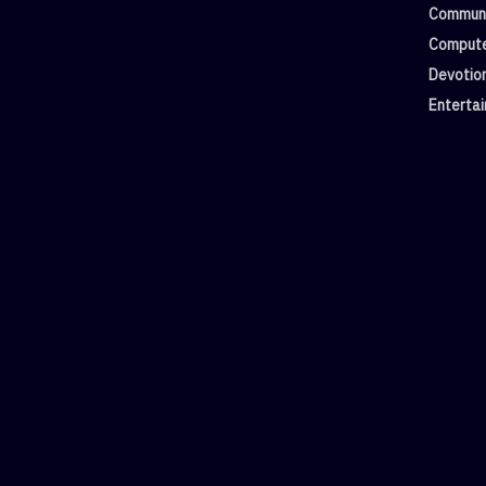
Commun
Compute
Devotio
Enterta