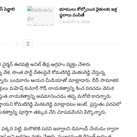
్ పెట్టాలి
భూములు కోల్పోయిన రైతుల‌కు ఇళ్ల
స్థ‌లాలు పంపిణీ
AUGUST 6, 2026
చైర్మ‌న్ ఈరవత్రి అనిల్ తీవ్ర ఆగ్ర‌హం వ్య‌క్తం చేశారు.
ున్న వేళ, సొంత పార్టీ నేతలపైనే కోమటిరెడ్డి వెంకటరెడ్డి చేస్తున్న
్నారు. బుధ‌వారం ఆయ‌న మీడియాతో మాట్లాడారు. బీసీ సామాజిక
అధ్యక్షులు మహేష్ కుమార్ గౌడ్ నాయకత్వాన్ని కించ పరచడం వెనుక
్రస్తుత నాయకత్వాన్ని అవమానించడం త‌ప్ప మ‌రోటి కాద‌న్నారు.
ు వస్తాయని కోమటిరెడ్డి వెంకటరెడ్డి మాట్లాడటం అంటే.. ప్రస్తుతం పదవిలో
వాన్ని పూర్తిగా తక్కువ చేసి చూపడమేన‌ని పేర్కొన్నారు.
 పక్కన పెట్టి, మరొకరికి పదవి ఇవ్వాలని డిమాండ్ చేయడం ద్వారా
రా? అని ఆగ్ర‌హం వ్య‌క్తం చేశారు. ముఖ్యమంత్రి రేవంత్ అద్భుత