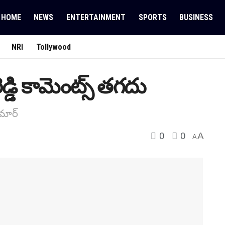
HOME
NEWS
ENTERTAINMENT
SPORTS
BUSINESS
NRI
Tollywood
డ్డి కామెంట్స్ త‌గ‌దు
ుమార్
0
0
A
A