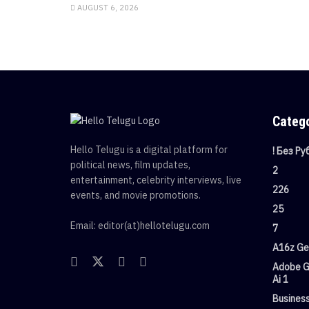
AUGUST 6, 2026
Categ
Hello Telugu is a digital platform for
! Без Р
political news, film updates,
2
entertainment, celebrity interviews, live
226
events, and movie promotions.
25
Email: editor(at)hellotelugu.com
7
A16z Gen
Adobe G
Ai 1
Busines