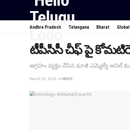
Andhra Pradesh
Telangana
Bharat
Global
టీపీసీసీ చీఫ్ పై కోమటిరె
ఆగ్ర‌హం వ్య‌క్తం చేసిన మాజీ ఎమ్మెల్యే అనిల్ క
March 18, 2026
in
NEWS