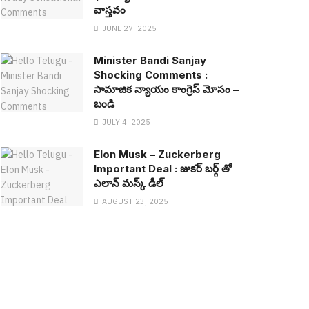
వాస్త‌వం
JUNE 27, 2025
Minister Bandi Sanjay
Shocking Comments :
సామాజిక న్యాయం కాంగ్రెస్ మోసం –
బండి
JULY 4, 2025
Elon Musk – Zuckerberg
Important Deal : జుక‌ర్ బ‌ర్గ్ తో
ఎలాన్ మ‌స్క్ డీల్
AUGUST 23, 2025