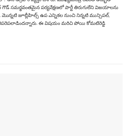
్ గౌడ్ సమర్థవంతమైన పర్యవేక్షణలో పార్టీ తిరుగులేని విజయాలను
మొన్నటి జూబ్లీహిల్స్ ఉప ఎన్నికల నుంచి నిన్నటి మున్సిపల్,
ెపరెపలాడిందన్నారు. ఈ విష‌యం మ‌రిచి పోయి కోమ‌టిరెడ్డి