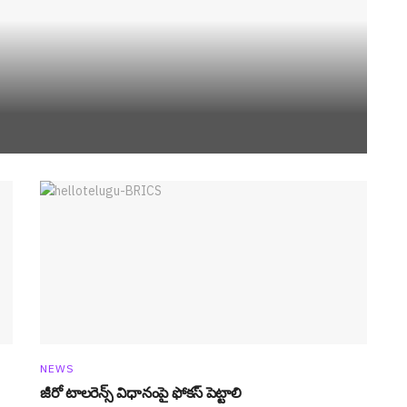
NEWS
జీరో టాల‌రెన్స్ విధానంపై ఫోక‌స్ పెట్టాలి