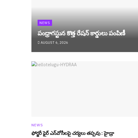
NEWS
పంధ్రాగ‌స్టున కొత్త రేష‌న్ కార్డులు పంపిణీ
AUGUST 6, 2026
NEWS
ఫోర్జ‌రీ ఫైర్ ఎన్‌వోసీల‌పై చ‌ర్య‌లు త‌ప్ప‌వు : హైడ్రా