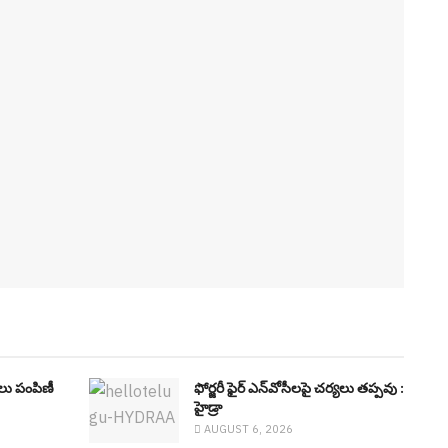
్డులు పంపిణీ
ఫోర్జ‌రీ ఫైర్ ఎన్‌వోసీల‌పై చ‌ర్య‌లు త‌ప్ప‌వు :
హైడ్రా
AUGUST 6, 2026