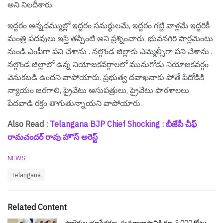
అని నిల‌దీశారు.
ఇద్దరం అన్నదమ్ముల్లో ఇద్దరం సమర్థులమే, ఇద్దరం గట్టి వాళ్లమే ఇద్దరికీ
మంత్రి పదవులు ఇస్తే తప్పేంటి అని ప్ర‌శ్నించారు. భువనగిరి పార్లమెంటు
నుండి ఎంపీగా పని చేశాను . నల్గొండ జిల్లాకు ఎమ్మెల్సీగా పని చేశాను .
నల్గొండ జిల్లాలో ఉన్న నియోజకవర్గాలలో మునుగోడు నియోజకవర్గం
వెనుకబడి ఉందని వాపోయారు. ప్రభుత్వ దవాఖనాకు పోతే పేదోడికి
న్యాయం జరగాలి, ప్రైవేటు ఆసుపత్రులు, ప్రైవేటు పాఠశాలలు
పేదవాడి రక్తం తాగుతున్నాయని వాపోయారు.
Also Read :
Telangana BJP Chief Shocking : బీజేపీ చీఫ్
రామ‌చంద‌ర్ రావు హౌస్ అరెస్ట్
C
NEWS
a
T
Telangana
t
a
e
g
g
s
o
Related Content
:
r
i