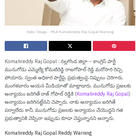
Hello Telugu - MLA Komatireddy Raj Gopal Warning
Komatireddy Raj Gopal : న‌ల్ల‌గొండ జిల్లా – కాంగ్రెస్ పార్టీ
మునుగోడు ఎమ్మెల్యే కోమ‌టిరెడ్డి రాజ‌గోపాల్ రెడ్డి మ‌రోసారి రెచ్చి
పోయారు. స్వంత అధికార పార్టీపై, ప్ర‌భుత్వంపై నిప్పులు చెరిగారు.
మంగ‌ళ‌వారం ఆయ‌న మీడియాతో మాట్లాడారు. మునుగోడు ప్రజలకు
అన్యాయం జరిగితే రాజ్ గోపాల్ రెడ్డికి (
Komatireddy Raj Gopal
)
అన్యాయం జరిగినట్టేన‌ని చెప్పారు. నాకు అన్యాయం జరిగితే
పర్వాలేదు కానీ, మునుగోడు ప్రజలకు అన్యాయం చేయొద్దని గత
ప్రభుత్వానికి చెప్పినా ఇప్పుడు కూడా చెప్తున్నాన‌ని అన్నారు.
Komatireddy Raj Gopal Reddy Warning