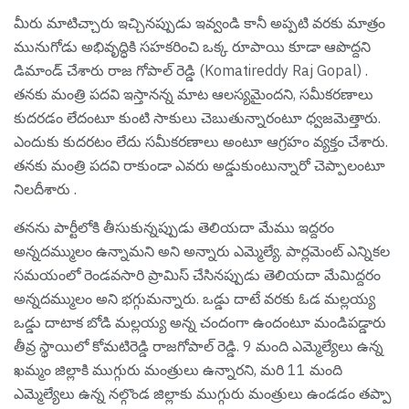
మీరు మాటిచ్చారు ఇచ్చినప్పుడు ఇవ్వండి కానీ అప్పటి వరకు మాత్రం
మునుగోడు అభివృద్ధికి సహకరించి ఒక్క రూపాయి కూడా ఆపొద్దని
డిమాండ్ చేశారు రాజ గోపాల్ రెడ్డి (Komatireddy Raj Gopal) .
త‌న‌కు మంత్రి ప‌ద‌వి ఇస్తాన‌న్న మాట ఆల‌స్య‌మైంద‌ని, స‌మీక‌ర‌ణాలు
కుద‌ర‌డం లేదంటూ కుంటి సాకులు చెబుతున్నారంటూ ధ్వ‌జ‌మెత్తారు.
ఎందుకు కుదరటం లేదు సమీకర‌ణాలు అంటూ ఆగ్ర‌హం వ్య‌క్తం చేశారు.
త‌న‌కు మంత్రి ప‌ద‌వి రాకుండా ఎవ‌రు అడ్డుకుంటున్నారో చెప్పాలంటూ
నిల‌దీశారు .
త‌న‌ను పార్టీలోకి తీసుకున్నప్పుడు తెలియదా మేము ఇద్దరం
అన్నదమ్ములం ఉన్నామని అని అన్నారు ఎమ్మెల్యే. పార్లమెంట్ ఎన్నికల
సమయంలో రెండవసారి ప్రామిస్ చేసినప్పుడు తెలియదా మేమిద్దరం
అన్నదమ్ములం అని భ‌గ్గుమ‌న్నారు. ఒడ్డు దాటే వరకు ఓడ మల్లయ్య
ఒడ్డు దాటాక బోడి మల్లయ్య అన్న చందంగా ఉందంటూ మండిప‌డ్డారు
తీవ్ర స్థాయిలో కోమ‌టిరెడ్డి రాజ‌గోపాల్ రెడ్డి. 9 మంది ఎమ్మెల్యేలు ఉన్న
ఖమ్మం జిల్లాకి ముగ్గురు మంత్రులు ఉన్నార‌ని, మ‌రి 11 మంది
ఎమ్మెల్యేలు ఉన్న నల్గొండ జిల్లాకు ముగ్గురు మంత్రులు ఉండడం తప్పా