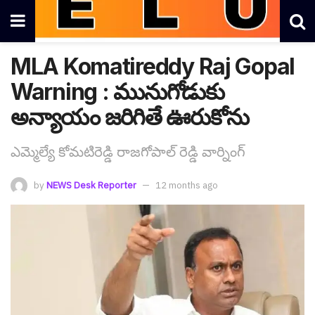
MLA Komatireddy Raj Gopal
Warning : మునుగోడుకు
అన్యాయం జ‌రిగితే ఊరుకోను
ఎమ్మెల్యే కోమ‌టిరెడ్డి రాజ‌గోపాల్ రెడ్డి వార్నింగ్
by
NEWS Desk Reporter
12 months ago