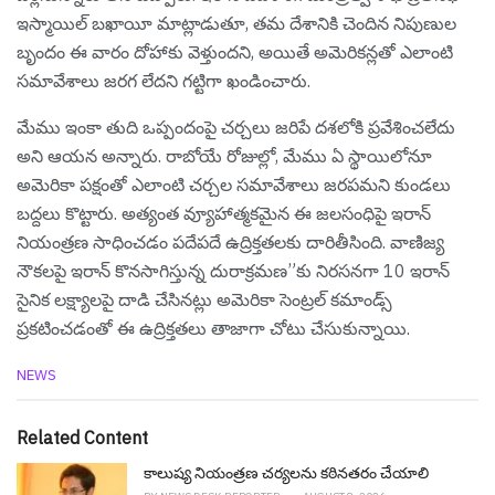
ఇస్మాయిల్ బఖాయీ మాట్లాడుతూ, తమ దేశానికి చెందిన నిపుణుల
బృందం ఈ వారం దోహాకు వెళ్తుందని, అయితే అమెరికన్లతో ఎలాంటి
సమావేశాలు జరగ లేదని గట్టిగా ఖండించారు.
మేము ఇంకా తుది ఒప్పందంపై చర్చలు జరిపే దశలోకి ప్రవేశించలేదు
అని ఆయన అన్నారు. రాబోయే రోజుల్లో, మేము ఏ స్థాయిలోనూ
అమెరికా పక్షంతో ఎలాంటి చర్చల సమావేశాలు జరపమని కుండ‌లు
బ‌ద్ద‌లు కొట్టారు. అత్యంత వ్యూహాత్మకమైన ఈ జలసంధిపై ఇరాన్
నియంత్రణ సాధించడం పదేపదే ఉద్రిక్తతలకు దారితీసింది. వాణిజ్య
నౌకలపై ఇరాన్ కొనసాగిస్తున్న దురాక్రమణ”కు నిరసనగా 10 ఇరాన్
సైనిక లక్ష్యాలపై దాడి చేసినట్లు అమెరికా సెంట్రల్ కమాండ్స్
ప్ర‌క‌టించ‌డంతో ఈ ఉద్రిక్తతలు తాజాగా చోటు చేసుకున్నాయి.
C
NEWS
a
t
e
Related Content
g
o
కాలుష్య నియంత్రణ చర్యలను కఠినతరం చేయాలి
r