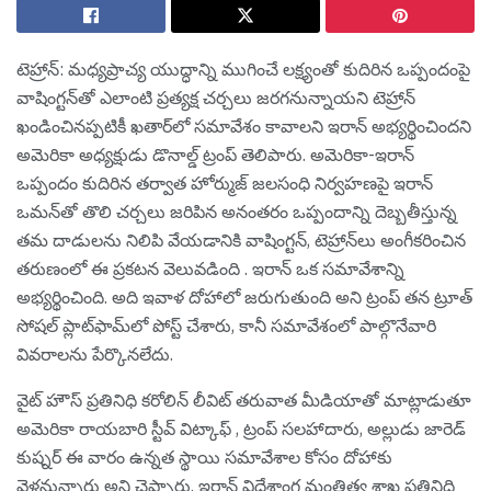
టెహ్రాన్: మధ్యప్రాచ్య యుద్ధాన్ని ముగించే లక్ష్యంతో కుదిరిన ఒప్పందంపై
వాషింగ్టన్‌తో ఎలాంటి ప్రత్యక్ష చర్చలు జరగనున్నాయని టెహ్రాన్
ఖండించినప్పటికీ ఖతార్‌లో సమావేశం కావాలని ఇరాన్ అభ్యర్థించిందని
అమెరికా అధ్యక్షుడు డొనాల్డ్ ట్రంప్ తెలిపారు. అమెరికా-ఇరాన్
ఒప్పందం కుదిరిన తర్వాత హోర్ముజ్ జలసంధి నిర్వహణపై ఇరాన్
ఒమన్‌తో తొలి చర్చలు జరిపిన అనంతరం ఒప్పందాన్ని దెబ్బతీస్తున్న
తమ దాడులను నిలిపి వేయడానికి వాషింగ్టన్, టెహ్రాన్‌లు అంగీకరించిన
తరుణంలో ఈ ప్రకటన వెలువడింది . ఇరాన్ ఒక సమావేశాన్ని
అభ్యర్థించింది. అది ఇవాళ‌ దోహాలో జరుగుతుంది అని ట్రంప్ తన ట్రూత్
సోషల్ ప్లాట్‌ఫామ్‌లో పోస్ట్ చేశారు, కానీ సమావేశంలో పాల్గొనేవారి
వివరాలను పేర్కొనలేదు.
వైట్ హౌస్ ప్రతినిధి కరోలిన్ లీవిట్ తరువాత మీడియాతో మాట్లాడుతూ
అమెరికా రాయబారి స్టీవ్ విట్కాఫ్ , ట్రంప్ సలహాదారు, అల్లుడు జారెడ్
కుష్నర్ ఈ వారం ఉన్నత స్థాయి సమావేశాల కోసం దోహాకు
వెళ్లనున్నారు అని చెప్పారు. ఇరాన్ విదేశాంగ మంత్రిత్వ శాఖ ప్రతినిధి