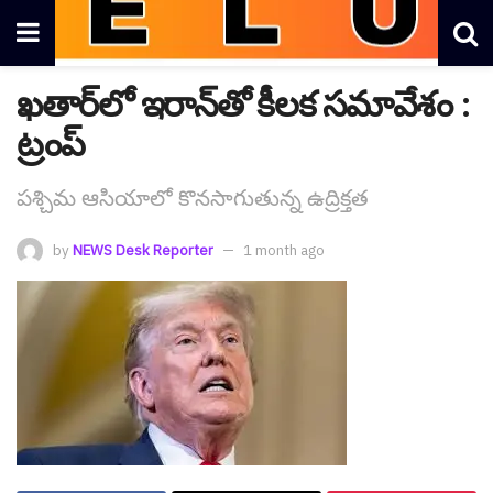
ఖతార్‌లో ఇరాన్‌తో కీల‌క సమావేశం :
ట్రంప్
ప‌శ్చిమ ఆసియాలో కొన‌సాగుతున్న ఉద్రిక్త‌త
by
NEWS Desk Reporter
1 month ago