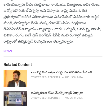
కారణమన్నారు సీఎం చంద్రబాబు నాయుడు. మంత్రులు, అధికారులు,
ఉద్యోగులే రియల్ విన్నర్స్ అని చెప్పారు. రాష్ట్ర విభజన, గత
ప్రభుత్వంలో జరిగిన పరిణామాలను సమావేశంలో వివరించారు ఆర్థిక
మంత్రి పయ్యావుల కేశ‌వ్. సంస్కరణలనేవి సీఎం చంద్రబాబు
డీఎన్ఏలోనే ఉన్నాయని వ్యాఖ్యానించారు. విద్యుత్, ఓపెన్ స్కై పాలసీ,
టెలికాం రంగం, ఐటీ, డ్రిప్ ఇరిగేషన్, పీపీపీ వంటి రంగాల్లో ఉమ్మడి
రాష్ట్రంలో ఉన్నప్పుడే సంస్కరణలు తెచ్చారన్నారు.
C
NEWS
a
t
e
Related Content
g
o
కాలుష్య నియంత్రణ చర్యలను కఠినతరం చేయాలి
r
BY
NEWS DESK REPORTER
AUGUST 8, 2026
i
e
s
ఆవిష్క‌ర‌ణ‌ల కోసం మేక‌ర్స్ ల్యాబ్ ఏర్పాటు
:
BY
NEWS DESK REPORTER
AUGUST 8, 2026