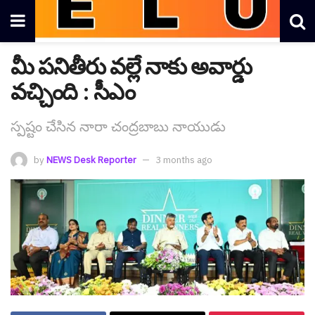
మీ ప‌నితీరు వ‌ల్లే నాకు అవార్డు
వచ్చింది : సీఎం
స్ప‌ష్టం చేసిన నారా చంద్ర‌బాబు నాయుడు
by
NEWS Desk Reporter
3 months ago