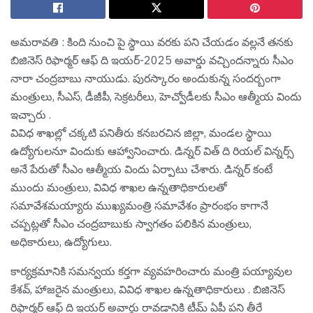
అమ‌రావ‌తి : కింది నుంచి పై స్థాయి వ‌ర‌కు ప‌ని చేయ‌డం వ‌ల్ల‌నే త‌న‌కు
బిజినెస్ రిఫార్మర్ ఆఫ్ ది ఇయర్-2025 అవార్డు వ‌చ్చింద‌న్నారు సీఎం
నారా చంద్ర‌బాబు నాయుడు. పుర‌స్కారం అందుకున్న సంద‌ర్బంగా
మంత్రులు, సీఎస్, డీజీపీ, సెక్రటరీలు, హెచ్వోడీలకు సీఎం ఆత్మీయ విందు
ఇచ్చారు .
వివిధ శాఖల్లో చక్కటి పనితీరు కనబరచిన జిల్లా, మండల స్థాయి
ఉద్యోగులనూ విందుకు ఆహ్వానించారు. డిన్నర్ విత్ ది రియల్ విన్నర్స్
అనే పేరుతో సీఎం ఆత్మీయ విందు ఏర్పాటు చేశారు. డిన్నర్ కంటే
ముందు మంత్రులు, వివిధ శాఖల ఉన్నతాధికారులతో
సమావేశమయ్యారు ముఖ్యమంత్రి సమావేశం ప్రారంభం కాగానే
చప్పట్లతో సీఎం చంద్రబాబుకు స్వాగతం పలికిన మంత్రులు,
అధికారులు, ఉద్యోగులు.
కార్యక్రమానికి సమన్వయ కర్తగా వ్యవహరించారు మంత్రి పయ్యావుల
కేశవ్, హాజరైన మంత్రులు, వివిధ శాఖల ఉన్నతాధికారులు . బిజినెస్
రిఫార్మర్ ఆఫ్ ది ఇయర్ అవార్డు రావడానికి టీమ్ ఏపీ పని తీరే