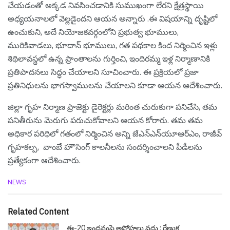
చేయడంతో అక్కడ నివసించడానికి సుముఖంగా లేరని క్షేత్రస్థాయి
అధ్యయనాలలో వెల్లడైందని ఆయన అన్నారు .ఈ విషయాన్ని దృష్టిలో
ఉంచుకుని, అదే నియోజకవర్గంలోని ప్రభుత్వ భూములు,
మురికివాడలు, భూదాన్ భూములు, గత పథకాల కింద నిర్మించిన ఇళ్లు
శిథిలావస్థలో ఉన్న ప్రాంతాలను గుర్తించి, ఇందిరమ్మ ఇళ్ల నిర్మాణానికి
ప్రతిపాదనలు సిద్ధం చేయాలని సూచించారు. ఈ ప్రక్రియలో ప్రజా
ప్రతినిధులను భాగస్వాములను చేయాలని కూడా ఆయన ఆదేశించారు.
జిల్లా గృహ నిర్మాణ ప్రాజెక్టు డైరెక్టర్లు మరింత చురుకుగా పనిచేసి, తమ
పనితీరును మెరుగు పరుచుకోవాలని ఆయన కోరారు. తమ తమ
అధికార పరిధిలో గతంలో నిర్మించిన అన్ని జేఎన్‌ఎన్‌యూఆర్‌ఎం, రాజీవ్
గృహకల్ప, వాంబే హౌసింగ్ కాలనీలను సందర్శించాలని పీడీలను
ప్రత్యేకంగా ఆదేశించారు.
C
NEWS
a
t
e
Related Content
g
o
ఈ-20 ఇంధనంపై అపోహలు వద్దు : రేణుక‌