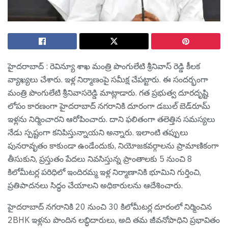
హైద‌రాబాద్ : రెవిన్యూ శాఖ మంత్రి పొంగులేటి శ్రీ‌నివాస్ రెడ్డి కీల‌క
వ్యాఖ్య‌లు చేశారు. ఇళ్ల నిర్మాణంపై స‌మీక్ష చేప‌ట్టారు. ఈ సందర్భంగా
మంత్రి పొంగులేటి శ్రీనివాసరెడ్డి మాట్లాడారు. గత ప్రభుత్వ దూరదృష్టి
లోపం కారణంగా హైదరాబాద్ నగరానికి దూరంగా డబుల్ బెడ్‌రూమ్
ఇళ్లను నిర్మించారని ఆరోపించారు. దాని ఫలితంగా తలెత్తిన సమస్యలు
నేడు స్పష్టంగా కనిపిస్తున్నాయని అన్నారు. ఇలాంటి తప్పులు
పునరావృతం కాకుండా ఉండేందుకు, నియోజకవర్గాలను ప్రామాణికంగా
తీసుకుని, ప్రస్తుతం పేదలు నివసిస్తున్న ప్రాంతాలకు 5 నుంచి 8
కిలోమీటర్ల పరిధిలో ఇందిరమ్మ ఇళ్ల నిర్మాణానికి భూమిని గుర్తించి,
ప్రతిపాదనలు సిద్ధం చేయాలని అధికారులను ఆదేశించారు.
హైదరాబాద్ నగరానికి 20 నుంచి 30 కిలోమీటర్ల దూరంలో నిర్మించిన
2BHK ఇళ్లను పొందిన లబ్ధిదారులు, అది తమ జీవనోపాధిని ప్రభావితం