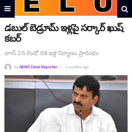
డబుల్ బెడ్రూమ్ ఇళ్ల‌పై స‌ర్కార్ ఖుష్
క‌బ‌ర్
జూన్ 2న రెండో ద‌శ ఇళ్ల నిర్మాణం ప్రారంభం
by
NEWS Desk Reporter
3 months ago