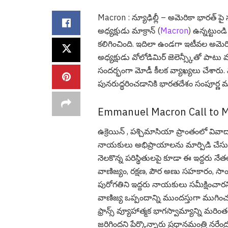
Macron : న్యూఢిల్లీ – అమెరికా భార‌త్ పై
అధ్య‌క్షుడు మాక్రాన్ (
Macron
) ఉన్న‌ట్టుండ
క‌లిగించింది. ఇదిలా ఉండ‌గా ఇటీవ‌ల‌ అమెరిక
అధ్యక్షుడు వోలోడిమిర్ జెలెన్స్కీతో ప
సంద‌ర్భంగా మోడీ కీల‌క వ్యాఖ్య‌లు చేశారు.
పునరుద్ధరించడానికి భారతదేశం సంపూర్ణ మ‌ద్
Emmanuel Macron Call to 
ఉక్రెయిన్ , పశ్చిమాసియా ప్రాంతంలో వి
నాయకులు అభిప్రాయాలను మార్పిడి చేసుకున్నా
నెల‌కొన్న ప‌రిస్థితుల‌పై కూడా ఈ ఇద్ద‌రు నేత
వాణిజ్యం, రక్షణ, పౌర అణు సహకారం, సాంక
పురోగతిని ఇద్దరు నాయకులు సమీక్షించార
వాణిజ్య ఒప్పందాన్ని ముందస్తుగా ముగించడ
ఫ్రాన్స్ వ్యూహాత్మక భాగస్వామ్యాన్ని మర
జ‌రిగింద‌ని పేర్కొన్నారు ప్ర‌ధాన‌మంత్రి న‌ర