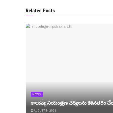
Related Posts
NEWS
కాలుష్య నియంత్రణ చర్యలను కఠినతరం చే
AUGUST 8, 2026