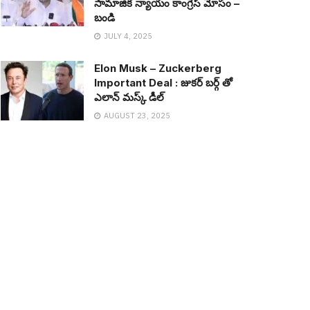
సామాజిక న్యాయం కాంగ్రెస్ మోసం –
బండి
JULY 4, 2025
Elon Musk – Zuckerberg
Important Deal : జుక‌ర్ బ‌ర్గ్ తో
ఎలాన్ మ‌స్క్ డీల్
AUGUST 23, 2025