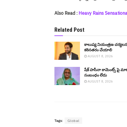
Also Read :
Heavy Rains Sensational :
Related Post
కాలుష్య నియంత్రణ చర్యలన
కఠినతరం చేయాలి
AUGUST 8, 2026
షేక్ హ‌సీనా కామెంట్స్ పై మా
సంబంధం లేదు
AUGUST 8, 2026
Tags:
Global