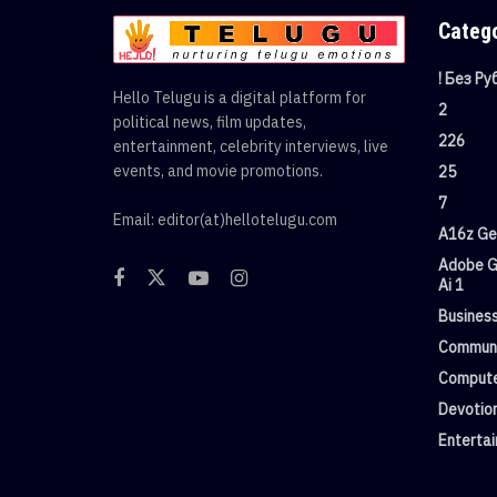
Categ
! Без Р
Hello Telugu is a digital platform for
2
political news, film updates,
226
entertainment, celebrity interviews, live
events, and movie promotions.
25
7
Email: editor(at)hellotelugu.com
A16z Gen
Adobe G
Ai 1
Busines
Commun
Compute
Devotio
Enterta