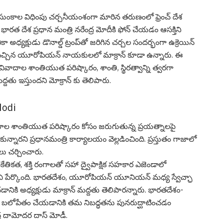
 సుంకాల విధింపు చ‌ర్చ‌నీయంశంగా మారిన త‌రుణంలో ఫ్రెంచ్ దేశ
ి భార‌త దేశ ప్ర‌ధాన మంత్రి న‌రేంద్ర మోదీకి ఫోన్ చేయ‌డం ఆస‌క్తిని
ా అధ్యక్షుడు డొనాల్డ్ ట్రంప్‌తో జరిగిన చర్చల సందర్భంగా ఉక్రెయిన్
ాటు వచ్చిన యూరోపియన్ నాయకులలో మాక్రాన్ కూడా ఉన్నారు. ఈ
 వివాదాల శాంతియుత పరిష్కారం, శాంతి, స్థిరత్వాన్ని త్వరగా
ద‌తు ఇస్తుంద‌ని మోక్రాన్ కు తెలిపారు.
Modi
వాదాల శాంతియుత పరిష్కారం కోసం జరుగుతున్న ప్రయత్నాలపై
రని ప్ర‌ధాన‌మంత్రి కార్యాల‌యం వెల్ల‌డించింది. ప్ర‌స్తుతం గాజాలో
‌లు చ‌ర్చించారు.
ేతికత, శక్తి రంగాలతో సహా ద్వైపాక్షిక సహకార ఎజెండాలో
ని పేర్కొంది. భారతదేశం, యూరోపియ‌న్ యూనియ‌న్ మధ్య స్వేచ్ఛా
ానికి అధ్యక్షుడు మాక్రాన్ మద్దతు తెలిపార‌న్నారు. భారతదేశం-
ింత బలోపేతం చేయడానికి త‌మ‌ నిబద్ధతను పునరుద్ఘాటించ‌డం
ేంద్ర దామోద‌ర దాస్ మోడీ.