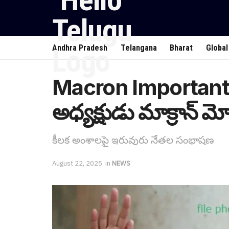
Andhra Pradesh
Telangana
Bharat
Global
Macron Important Ca
అధ్యక్షుడు మాక్రాన్ మో
కీల‌క అంశాల‌పై ఇరువురు నేత‌ల సంభాష‌ణ
August 22, 2025
in
NEWS