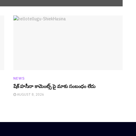
NEWS
షేక్ హ‌సీనా కామెంట్స్ పై మాకు సంబంధం లేదు
AUGUST 8, 2026