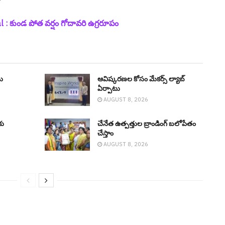
 కుండ పోత వ‌ర్షం గోదావ‌రి ఉగ్ర‌రూపం
ు
ఆవిష్క‌ర‌ణ‌ల కోసం మేక‌ర్స్ ల్యాబ్
ఏర్పాటు
AUGUST 8, 2026
కు
చేనేత ఉత్పత్తుల బ్రాండింగ్ బలోపేతం
చేస్తాం
AUGUST 8, 2026