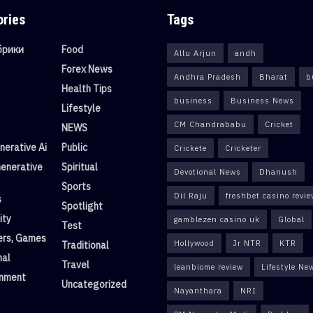
ories
Tags
убрики
Food
Allu Arjun
andh
Forex News
Andhra Pradesh
Bharat
b
Health Tips
business
Business News
Lifestyle
CM Chandrababu
Cricket
NEWS
erative Ai
Public
Crickete
Cricketer
enerative
Spiritual
Devotional News
Dhanush
Sports
Dil Raju
freshbet casino revi
s
Spotlight
ity
gamblezen casino uk
Global
Test
rs, Games
Hollywood
Jr NTR
KTR
Traditional
nal
Travel
leanbiome review
Lifestyle Ne
inment
Uncategorized
Nayanthara
NRI