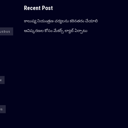
Recent Post
కాలుష్య నియంత్రణ చర్యలను కఠినతరం చేయాలి
ఆవిష్క‌ర‌ణ‌ల కోసం మేక‌ర్స్ ల్యాబ్ ఏర్పాటు
usbus
ew
ws