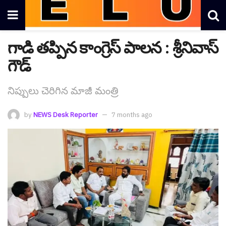
గాడి త‌ప్పిన కాంగ్రెస్ పాల‌న : శ్రీ‌నివాస్
గౌడ్
నిప్పులు చెరిగిన మాజీ మంత్రి
by
NEWS Desk Reporter
7 months ago