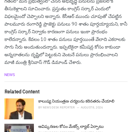
గ‌తంలో మ‌న ప్రభుత్వంలో చేసిన అభివృద్ధి పనులను ప్రజలలోకి
తీసుకెళ్లాలని సూచించారు. ప్ర‌స్తుతం కాంగ్రెస్ స‌ర్కార్ ఎందులో
విఫ‌ల‌మైందో చెప్పాల‌ని అన్నారు. కేసీఆర్ ముందు చూపుతో చేప‌ట్టిన‌
పాలమూరు రంగారెడ్డి ప్రాజెక్టు ప‌నులు 90 శాతం పూర్త‌య్యాయ‌ని, కానీ
కాంగ్రెస్ స‌ర్కార్ నిర్వాకం కార‌ణంగా ప‌నులు ఇంకా ప్రారంభం
కాలేద‌న్నారు. కేవ‌లం 10 శాతం ప‌నులు పూర్త‌యింతే వేలాది ఎక‌రాల‌కు
సాగు నీరు అందుతుంద‌న్నారు. ఇప్ప‌టికైనా క‌మీష‌న్ల కోసం కాకుండా
అన్న‌దాత‌ల‌ను దృష్టిలో పెట్టుకుని వెంట‌నే ప‌నులు ప్రారంభించాల‌ని
మాజీ మంత్రి శ్రీ‌నివాస్ గౌడ్ డిమాండ్ చేశారు.
C
NEWS
a
t
e
Related Content
g
o
కాలుష్య నియంత్రణ చర్యలను కఠినతరం చేయాలి
r
BY
NEWS DESK REPORTER
AUGUST 8, 2026
i
e
s
ఆవిష్క‌ర‌ణ‌ల కోసం మేక‌ర్స్ ల్యాబ్ ఏర్పాటు
: