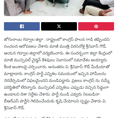
జోగులాంబ గ‌ద్వాల జిల్లా : రాష్ట్రంలో కాంగ్రెస్ పాల‌న గాడి త‌ప్పింద‌ని
సంచ‌ల‌న ఆరోప‌ణ‌లు చేశారు మాజీ మంత్రి విర‌స‌నోళ్ల శ్రీ‌నివాస్ గౌడ్.
ఆయ‌న గ‌ద్వాల జిల్లాలో ప‌ర్య‌టించారు. ఈ సంద‌ర్బంగా జిల్లా కేంద్రంలో
మాజీ మున్సిపల్ చైర్మన్ కేశవులు నివాసంలో స‌మావేశం అయ్యారు.
కీల‌క అంశాల‌పై చ‌ర్చించారు. అనంత‌రం వి. శ్రీ‌నివాస్ గౌడ్ మీడియాతో
మాట్లాడారు. కాంగ్రెస్ పార్టీ ఎన్నికల సమయంలో ఇచ్చిన హామీలను
నెరవేర్చడంలో విఫలమైంద‌ని మండిప‌డ్డారు. ప్రజలు కాంగ్రెస్ ను నమ్మే
పరిస్థితిలో లేర‌న్నారు. మున్సిపల్ ఎన్నికలు ఎప్పుడు వచ్చిన సిద్ధంగా
ఉండాలని దిశా నిర్దేశం చేశారు. పార్టీ నుండి ఎవ్వరు నిలబడినా
బీఆర్ఎస్ పార్టీని గెలిపించేందుకు కృషి చేయాల‌ని స్ప‌ష్టం చేశారు వి.
శ్రీ‌నివాస్ గౌడ్.