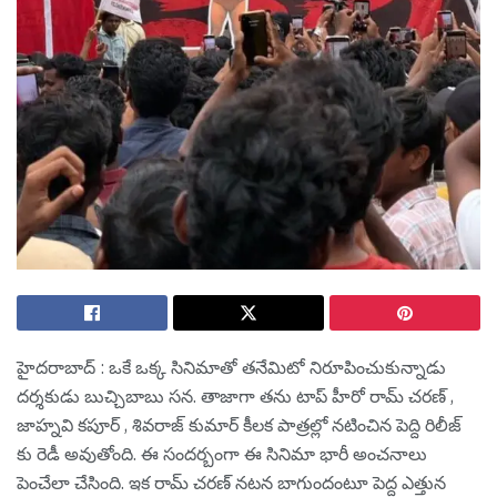
హైద‌రాబాద్ : ఒకే ఒక్క సినిమాతో త‌నేమిటో నిరూపించుకున్నాడు
ద‌ర్శ‌కుడు బుచ్చిబాబు స‌న‌. తాజాగా త‌ను టాప్ హీరో రామ్ చ‌ర‌ణ్ ,
జాహ్న‌వి క‌పూర్ , శివ‌రాజ్ కుమార్ కీల‌క పాత్ర‌ల్లో న‌టించిన పెద్ది రిలీజ్
కు రెడీ అవుతోంది. ఈ సంద‌ర్బంగా ఈ సినిమా భారీ అంచ‌నాలు
పెంచేలా చేసింది. ఇక రామ్ చ‌ర‌ణ్ న‌ట‌న బాగుందంటూ పెద్ద ఎత్తున