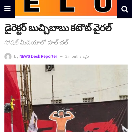
డైరెక్ట‌ర్ బుచ్చిబాబు క‌టౌట్ వైర‌ల్
సోష‌ల్ మీడియాలో హ‌ల్ చ‌ల్
by
NEWS Desk Reporter
2 months ago