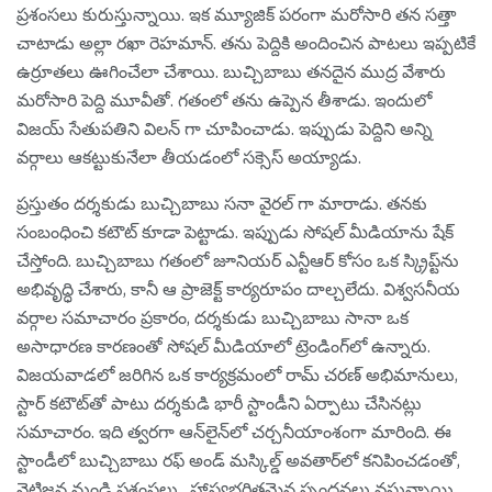
ప్ర‌శంస‌లు కురుస్తున్నాయి. ఇక మ్యూజిక్ ప‌రంగా మ‌రోసారి త‌న స‌త్తా
చాటాడు అల్లా ర‌ఖా రెహ‌మాన్. త‌ను పెద్దికి అందించిన పాట‌లు ఇప్ప‌టికే
ఉర్రూత‌లు ఊగించేలా చేశాయి. బుచ్చిబాబు త‌న‌దైన ముద్ర వేశారు
మ‌రోసారి పెద్ది మూవీతో. గ‌తంలో త‌ను ఉప్పెన తీశాడు. ఇందులో
విజ‌య్ సేతుప‌తిని విల‌న్ గా చూపించాడు. ఇప్పుడు పెద్దిని అన్ని
వ‌ర్గాలు ఆక‌ట్టుకునేలా తీయ‌డంలో స‌క్సెస్ అయ్యాడు.
ప్ర‌స్తుతం ద‌ర్శ‌కుడు బుచ్చిబాబు స‌నా వైర‌ల్ గా మారాడు. త‌నకు
సంబంధించి క‌టౌట్ కూడా పెట్టాడు. ఇప్పుడు సోష‌ల్ మీడియాను షేక్
చేస్తోంది. బుచ్చిబాబు గతంలో జూనియర్ ఎన్టీఆర్ కోసం ఒక స్క్రిప్ట్‌ను
అభివృద్ధి చేశారు, కానీ ఆ ప్రాజెక్ట్ కార్యరూపం దాల్చలేదు. విశ్వసనీయ
వర్గాల సమాచారం ప్రకారం, దర్శకుడు బుచ్చిబాబు సానా ఒక
అసాధారణ కారణంతో సోషల్ మీడియాలో ట్రెండింగ్‌లో ఉన్నారు.
విజయవాడలో జరిగిన ఒక కార్యక్రమంలో రామ్ చరణ్ అభిమానులు,
స్టార్ కటౌట్‌తో పాటు దర్శకుడి భారీ స్టాండీని ఏర్పాటు చేసినట్లు
సమాచారం. ఇది త్వరగా ఆన్‌లైన్‌లో చర్చనీయాంశంగా మారింది. ఈ
స్టాండీలో బుచ్చిబాబు రఫ్ అండ్ మస్కిల్డ్ అవతార్‌లో కనిపించడంతో,
నెటిజన్ల నుండి ప్రశంసలు , హాస్యభరితమైన స్పందనలు వస్తున్నాయి.