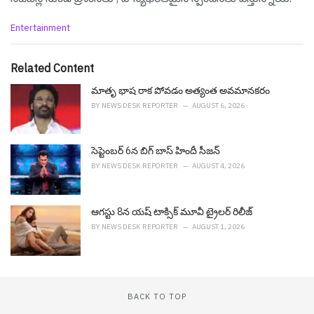
C
Entertainment
a
t
e
Related Content
g
o
మాతృ భాష రాక పోవడం అత్యంత అవమానకరం
r
BY
NEWS DESK REPORTER
AUGUST 6, 2026
i
e
s
సెప్టెంబ‌ర్ 6న బిగ్ బాస్ హిందీ సీజ‌న్
:
BY
NEWS DESK REPORTER
AUGUST 4, 2026
ఆగ‌స్టు 8న యష్ టాక్సిక్ మూవీ ట్రైల‌ర్ రిలీజ్
BY
NEWS DESK REPORTER
AUGUST 1, 2026
BACK TO TOP