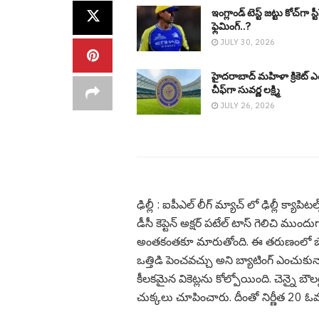
ఇంగ్లాండ్ టెస్ట్ జట్టు కోచ్‌గా స్ట
ఫ్లెమింగ్..?
JULY 30, 2026
హైదరాబాద్ మహిళా క్రికెట్ ఎ
చీఫ్‌గా సువర్ణ లక్ష్మి
JULY 26, 2026
ఢిల్లీ : ఐపీఎల్ లీగ్ మ్యాచ్ లో ఢిల్లీ క్యాపిట‌
డీసీ కెప్టెన్ అక్ష‌ర్ ప‌టేల్ టాస్ గెలిచి ము
అంత‌కంత‌కూ మారుతోంది. ఈ త‌రుణంలో బౌలి
ఒత్తిడి పెంచ‌వ‌చ్చు అని బ్యాటింగ్ ఎంచుకున
కీల‌క‌మైన వికెట్ల‌ను కోల్పోయింది. చెన్నై బౌల‌ర
చుక్క‌లు చూపించారు. దీంతో నిర్ణీత 20 ఓవ‌ర్