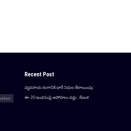
Recent Post
వ్య‌వ‌సాయ రంగానికి భారీ నిధుల కేటాయింపు
ఈ-20 ఇంధనంపై అపోహలు వద్దు : రేణుక‌
usbus