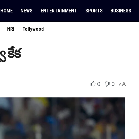
HOME
NEWS
ENTERTAINMENT
SPORTS
BUSINESS
NRI
Tollywood
వు కేక
0
0
A
A