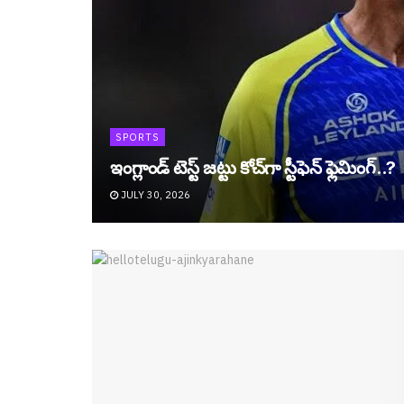
SPORTS
ఇంగ్లాండ్ టెస్ట్ జట్టు కోచ్‌గా స్టీఫెన్ ఫ్లెమింగ్..?
JULY 30, 2026