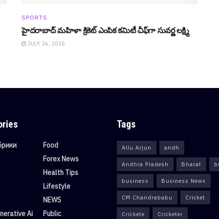
SPORTS
హైదరాబాద్ మహిళా క్రికెట్ ఎంపిక కమిటీ చీఫ్‌గా సువర్ణ లక్ష్మి
JULY 26, 2026
ories
Tags
убрики
Food
Allu Arjun
andh
Forex News
Andhra Pradesh
Bharat
b
Health Tips
business
Business News
Lifestyle
CM Chandrababu
Cricket
NEWS
erative Ai
Public
Crickete
Cricketer