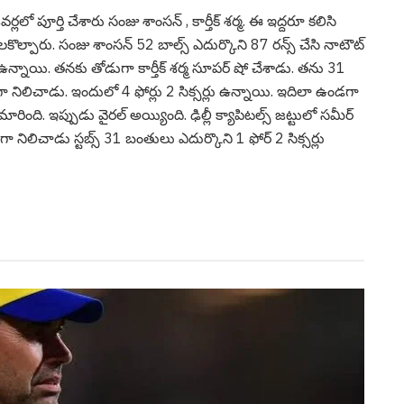
లో పూర్తి చేశారు సంజు శాంస‌న్ , కార్తీక్ శ‌ర్మ‌. ఈ ఇద్ద‌రూ క‌లిసి
ెల‌కొల్పారు. సంజు శాంస‌న్ 52 బాల్స్ ఎదుర్కొని 87 ర‌న్స్ చేసి నాటౌట్
 ఉన్నాయి. త‌న‌కు తోడుగా కార్తీక్ శ‌ర్మ సూప‌ర్ షో చేశాడు. త‌ను 31
నిలిచాడు. ఇందులో 4 ఫోర్లు 2 సిక్స‌ర్లు ఉన్నాయి. ఇదిలా ఉండ‌గా
ింది. ఇప్పుడు వైర‌ల్ అయ్యింది. ఢిల్లీ క్యాపిట‌ల్స్ జ‌ట్టులో స‌మీర్
 గా నిలిచాడు స్ట‌బ్స్ 31 బంతులు ఎదుర్కొని 1 ఫోర్ 2 సిక్స‌ర్లు