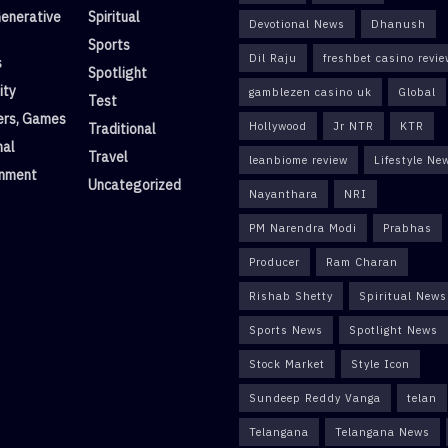
enerative
Spiritual
Devotional News
Dhanush
Sports
Dil Raju
freshbet casino revi
s
Spotlight
ity
gamblezen casino uk
Global
Test
rs, Games
Hollywood
Jr NTR
KTR
Traditional
nal
Travel
leanbiome review
Lifestyle Ne
inment
Uncategorized
Nayanthara
NRI
PM Narendra Modi
Prabhas
Producer
Ram Charan
Rishab Shetty
Spiritual News
Sports News
Spotlight News
Stock Market
Style Icon
Sundeep Reddy Vanga
telan
Telangana
Telangana News