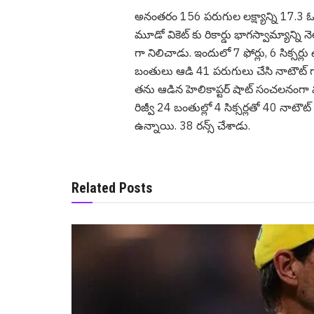
అనంత‌రం 156 ప‌రుగుల లక్ష్యాన్ని 17.3 ఓవ‌ర్ల‌
మూడో వికెట్ కు రికార్డు భాగ‌స్వామ్యాన్ని న
గా నిలిచాడు. ఇందులో 7 ఫోర్లు, 6 సిక్స‌ర్లు
బంతులు ఆడి 41 ప‌రుగులు చేసి నాటౌట్ గా 
త‌ను ఆడిన హెలికాప్ట‌ర్ షాట్ సంచ‌ల‌నంగా మార
రిజ్వీ 24 బంతుల్లో 4 సిక్స‌ర్ల‌తో 40 నాటౌట్
ఉన్నాయి. 38 ర‌న్స్ చేశాడు.
Related Posts