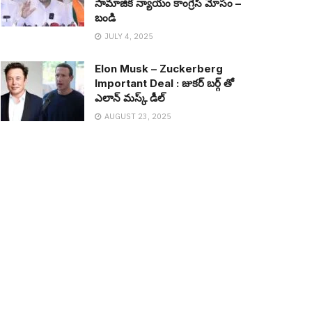
సామాజిక న్యాయం కాంగ్రెస్ మోసం –
బండి
JULY 4, 2025
Elon Musk – Zuckerberg
Important Deal : జుక‌ర్ బ‌ర్గ్ తో
ఎలాన్ మ‌స్క్ డీల్
AUGUST 23, 2025