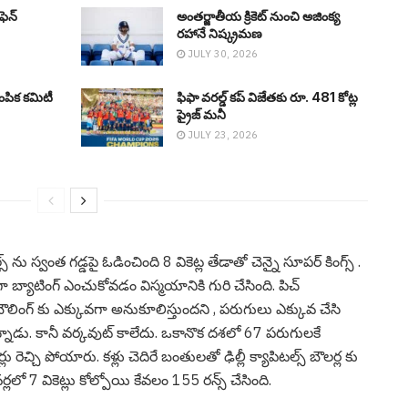
ీఫెన్
అంతర్జాతీయ క్రికెట్ నుంచి అజింక్య
రహానే నిష్క్ర‌మ‌ణ‌
JULY 30, 2026
ంపిక కమిటీ
ఫిఫా వ‌ర‌ల్డ్ క‌ప్ విజేతకు రూ. 481 కోట్ల
ప్రైజ్ మ‌నీ
JULY 23, 2026
ల్స్ ను స్వంత గ‌డ్డపై ఓడించింది 8 వికెట్ల తేడాతో చెన్నై సూప‌ర్ కింగ్స్ .
ందుగా బ్యాటింగ్ ఎంచుకోవ‌డం విస్మయానికి గురి చేసింది. పిచ్
ంగ్ కు ఎక్కువ‌గా అనుకూలిస్తుంద‌ని , ప‌రుగులు ఎక్కువ చేసి
్నాడు. కానీ వ‌ర్క‌వుట్ కాలేదు. ఒకానొక ద‌శ‌లో 67 ప‌రుగులకే
్లు రెచ్చి పోయారు. క‌ళ్లు చెదిరే బంతుల‌తో ఢిల్లీ క్యాపిట‌ల్స్ బౌల‌ర్ల కు
ల‌లో 7 వికెట్లు కోల్పోయి కేవ‌లం 155 ర‌న్స్ చేసింది.