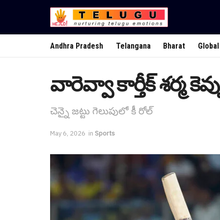
Andhra Pradesh
Telangana
Bharat
Global
వారెవ్వా కార్తీక్ శ‌ర్మ కెవ్
చెన్నై జ‌ట్టు గెలుపులో కీ రోల్
May 6, 2026
in
Sports