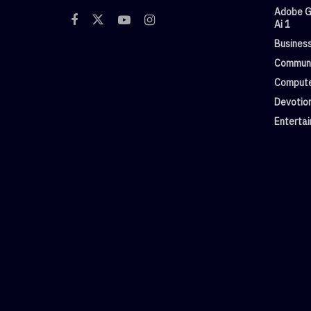
Adobe G
Ai 1
Busines
Commun
Compute
Devotio
Enterta