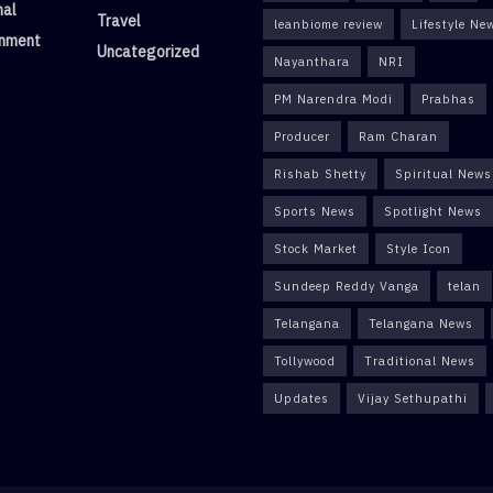
nal
Travel
leanbiome review
Lifestyle Ne
inment
Uncategorized
Nayanthara
NRI
PM Narendra Modi
Prabhas
Producer
Ram Charan
Rishab Shetty
Spiritual News
Sports News
Spotlight News
Stock Market
Style Icon
Sundeep Reddy Vanga
telan
Telangana
Telangana News
Tollywood
Traditional News
Updates
Vijay Sethupathi