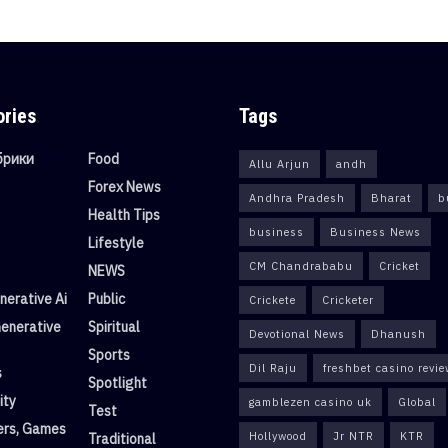
ories
Tags
убрики
Food
Allu Arjun
andh
Forex News
Andhra Pradesh
Bharat
b
Health Tips
business
Business News
Lifestyle
CM Chandrababu
Cricket
NEWS
erative Ai
Public
Crickete
Cricketer
enerative
Spiritual
Devotional News
Dhanush
Sports
Dil Raju
freshbet casino revi
s
Spotlight
ity
gamblezen casino uk
Global
Test
rs, Games
Hollywood
Jr NTR
KTR
Traditional