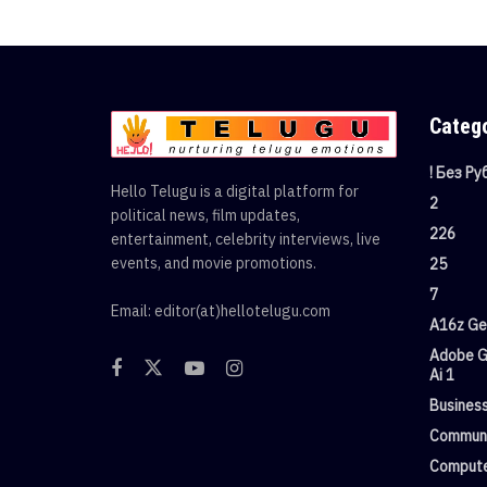
Categ
! Без Р
Hello Telugu is a digital platform for
2
political news, film updates,
226
entertainment, celebrity interviews, live
events, and movie promotions.
25
7
Email: editor(at)hellotelugu.com
A16z Gen
Adobe G
Ai 1
Busines
Commun
Compute