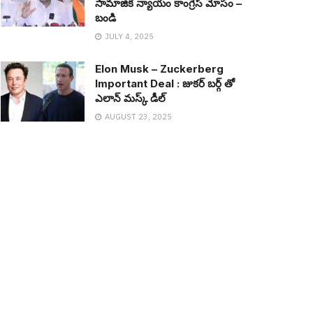
సామాజిక న్యాయం కాంగ్రెస్ మోసం –
బండి
JULY 4, 2025
Elon Musk – Zuckerberg
Important Deal : జుక‌ర్ బ‌ర్గ్ తో
ఎలాన్ మ‌స్క్ డీల్
AUGUST 23, 2025