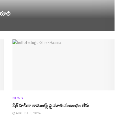
యాలి
NEWS
షేక్ హ‌సీనా కామెంట్స్ పై మాకు సంబంధం లేదు
AUGUST 8, 2026