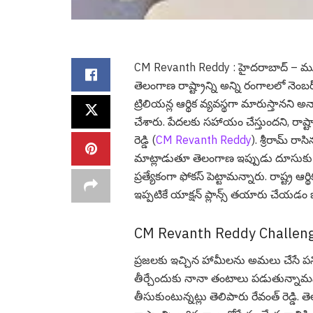
CM Revanth Reddy : హైద‌రాబాద్ – ముఖ్య‌మం
తెలంగాణ రాష్ట్రాన్ని అన్ని రంగాల‌లో నెంబ‌
ట్రిలియ‌న్ల ఆర్థిక వ్య‌వ‌స్థ‌గా మారుస్తాన‌ని 
చేశారు. పేదలకు సహాయం చేస్తుందని, రాష్ట్రాన
రెడ్డి (
CM Revanth Reddy
). శ్రీ‌రామ్ ర
మాట్లాడుతూ తెలంగాణ ఇప్పుడు దూసుకు పోత
ప్ర‌త్యేకంగా ఫోక‌స్ పెట్టామ‌న్నారు. రాష్ట్ర 
ఇప్ప‌టికే యాక్ష‌న్ ప్లాన్స్ త‌యారు చేయ‌డం జ‌
CM Revanth Reddy Challen
ప్ర‌జ‌ల‌కు ఇచ్చిన హామీల‌ను అమ‌లు చేసే ప‌న
తీర్చేందుకు నానా తంటాలు ప‌డుతున్నామ‌ని చ
తీసుకుంటున్న‌ట్లు తెలిపారు రేవంత్ రెడ్డ