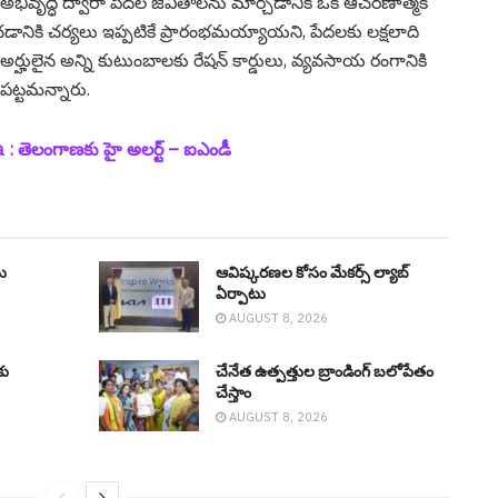
ి, అభివృద్ధి ద్వారా పేదల జీవితాలను మార్చడానికి ఒక ఆచరణాత్మక
ించడానికి చర్యలు ఇప్పటికే ప్రారంభమయ్యాయని, పేదలకు లక్షలాది
అర్హులైన అన్ని కుటుంబాలకు రేషన్ కార్డులు, వ్యవసాయ రంగానికి
ట్ట‌మ‌న్నారు.
 తెలంగాణ‌కు హై అల‌ర్ట్ – ఐఎండీ
ు
ఆవిష్క‌ర‌ణ‌ల కోసం మేక‌ర్స్ ల్యాబ్
ఏర్పాటు
AUGUST 8, 2026
కు
చేనేత ఉత్పత్తుల బ్రాండింగ్ బలోపేతం
చేస్తాం
AUGUST 8, 2026