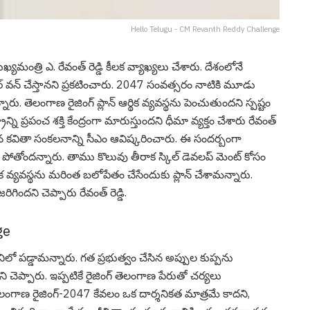
Hello Telugu - CM Revanth Reddy Challenge
త్రి ఎ. రేవంత్ రెడ్డి కీల‌క వ్యాఖ్య‌లు చేశారు. దేశంలోనే
ర్ వ‌న్ చేస్తాన‌ని ప్ర‌క‌టించారు. 2047 సంవ‌త్స‌రం నాటికి మూడు
అన్నారు. తెలంగాణ రైజింగ్ ప్లాన్ ఆర్థిక వ్యవస్థను పెంచుతుందని స్ప‌ష్టం
్ని ప్రపంచ శక్తి కేంద్రంగా మారుస్తుందని ధీమా వ్య‌క్తం చేశారు రేవంత్
ాసిన కవితా సంక‌ల‌నాన్ని సీఎం ఆవిష్క‌రించారు. ఈ సంద‌ర్బంగా
ోంద‌న్నారు. తాము కొలువు తీరాక స్కిల్ డెవ‌ల‌ప్ మెంట్ కోసం
ఆర్థిక వ్యవస్థను మ‌రింత బ‌లోపేతం చేసేందుకు ప్లాన్ చేశామ‌న్నారు.
రిగింద‌ని చెప్పారు రేవంత్ రెడ్డి.
ge
ిలో ప‌డ్డామ‌న్నారు. గ‌త ప్ర‌భుత్వం చేసిన అప్పుల కుప్ప‌ను
ెప్పారు. ఇప్ప‌టికే రైజింగ్ తెలంగాణ పేరుతో చ‌ర్య‌లు
ి. తెలంగాణ రైజింగ్-2047 కేవలం ఒక దార్శనికత మాత్రమే కాదని,