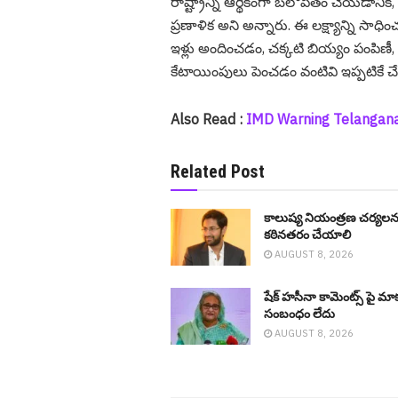
రాష్ట్రాన్ని ఆర్థికంగా బలోపేతం చేయడానిక
ప్రణాళిక అని అన్నారు. ఈ లక్ష్యాన్ని సాధ
ఇళ్లు అందించడం, చక్కటి బియ్యం పంపిణీ, 
కేటాయింపులు పెంచడం వంటివి ఇప్ప‌టికే చేప‌
Also Read :
IMD Warning Telangana :
Related Post
కాలుష్య నియంత్రణ చర్యలన
కఠినతరం చేయాలి
AUGUST 8, 2026
షేక్ హ‌సీనా కామెంట్స్ పై మా
సంబంధం లేదు
AUGUST 8, 2026