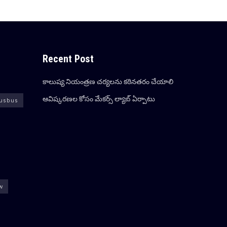
Recent Post
కాలుష్య నియంత్రణ చర్యలను కఠినతరం చేయాలి
ఆవిష్క‌ర‌ణ‌ల కోసం మేక‌ర్స్ ల్యాబ్ ఏర్పాటు
usbus
ew