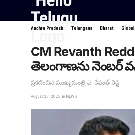
Andhra Pradesh
Telangana
Bharat
Global
CM Revanth Reddy 
తెలంగాణ‌ను నెంబ‌ర్ వ‌న్
ప్ర‌క‌టించిన ముఖ్య‌మంత్రి ఎ. రేవంత్ రెడ్డి
August 17, 2025
in
NEWS