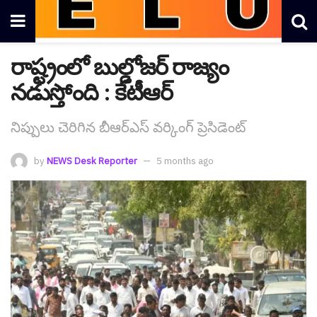
రాష్ట్రంలో బుల్డోజర్ రాజ్యం
న‌డుస్తోంది : కేటీఆర్
నిప్పులు చెరిగిన బీఆర్ఎస్ వ‌ర్కింగ్ ప్రెసిడెంట్
by
NEWS Desk Reporter
5 months ago