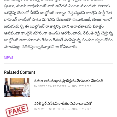
ప్రజలు, మూసీ బాధితులతో వారి ఆవేదన వింటూ ముందుకు సాగారు.
ఒకవైపు దేశంలో బీజేపీ బుల్డోజర్ రాజ్యం చేస్తున్నదని కాంగ్రెస్ పార్టీ నేత
రాహుల్ గాంధీతో పాటు మిగిలిన నేతలంతా చెబుతుంటే, తెలంగాణలో
జరుగుతున్న ఈ బుల్డోజర్ రాజ్యాన్ని, దాని అరాచకాలను మాత్రం
ఆపకుండా కాంగ్రెస్ మౌనంగా ఉందని ఆరోపించారు. రేవంత్ రెడ్డి చేస్తున్న
బుల్డోజర్ అరాచకాలను కేవలం రేవంత్ పంపిస్తున్న సంచుల కట్టల కోసం
చూడనట్లు వదిలేస్తున్నారన్నారని ఆ రోపించారు.
C
NEWS
a
t
e
Related Content
g
o
నదుల అనుసంధాన ప్రాజెక్టును వేగ‌వంతం చేయండి
r
BY
NEWS DESK REPORTER
AUGUST 7, 2026
i
e
s
నకిలీ ఫైర్ ఎన్ఓసీ కాలేజీల వివ‌రాలు ఇవిగో
:
BY
NEWS DESK REPORTER
AUGUST 7, 2026