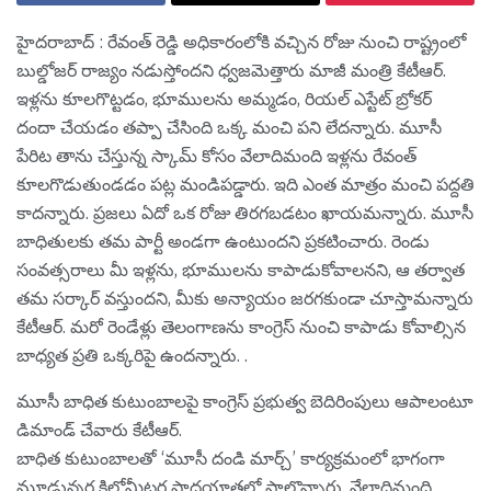
హైద‌రాబాద్ : రేవంత్ రెడ్డి అధికారంలోకి వచ్చిన రోజు నుంచి రాష్ట్రంలో
బుల్డోజర్ రాజ్యం నడుస్తోందని ధ్వ‌జ‌మెత్తారు మాజీ మంత్రి కేటీఆర్.
ఇళ్లను కూలగొట్టడం, భూములను అమ్మడం, రియల్ ఎస్టేట్ బ్రోకర్
దందా చేయడం త‌ప్పా చేసింది ఒక్క మంచి ప‌ని లేద‌న్నారు. మూసీ
పేరిట తాను చేస్తున్న స్కామ్ కోసం వేలాదిమంది ఇళ్లను రేవంత్
కూలగొడుతుండ‌డం ప‌ట్ల మండిప‌డ్డారు. ఇది ఎంత మాత్రం మంచి ప‌ద్ద‌తి
కాద‌న్నారు. ప్ర‌జ‌లు ఏదో ఒక రోజు తిర‌గ‌బ‌డటం ఖాయ‌మ‌న్నారు. మూసీ
బాధితులకు త‌మ‌ పార్టీ అండగా ఉంటుందని ప్ర‌క‌టించారు. రెండు
సంవత్సరాలు మీ ఇళ్లను, భూములను కాపాడుకోవాలన‌ని, ఆ త‌ర్వాత
త‌మ స‌ర్కార్ వ‌స్తుంద‌ని, మీకు అన్యాయం జ‌ర‌గ‌కుండా చూస్తామ‌న్నారు
కేటీఆర్. మరో రెండేళ్లు తెలంగాణను కాంగ్రెస్ నుంచి కాపాడు కోవాల్సిన
బాధ్య‌త ప్ర‌తి ఒక్క‌రిపై ఉంద‌న్నారు. .
మూసీ బాధిత కుటుంబాలపై కాంగ్రెస్ ప్రభుత్వ బెదిరింపులు ఆపాలంటూ
డిమాండ్ చేవారు కేటీఆర్.
బాధిత కుటుంబాలతో ‘మూసీ దండి మార్చ్’ కార్యక్రమంలో భాగంగా
మూడున్నర కిలోమీటర్ల పాదయాత్రలో పాల్గొన్నారు. వేలాదిమంది