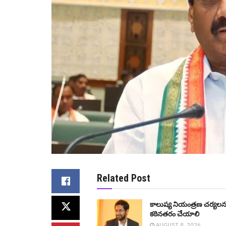
Related Post
కాలుష్య నియంత్రణ చర్యలన
కఠినతరం చేయాలి
AUGUST 8, 2026