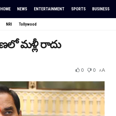
HOME
NEWS
ENTERTAINMENT
SPORTS
BUSINESS
NRI
Tollywood
ణ‌లో మ‌ళ్లీ రాదు
0
0
A
A