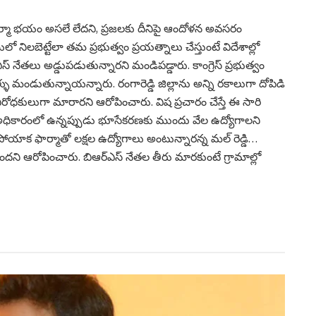
ఫార్మా భయం అసలే లేదని, ప్రజలకు దీనిపై ఆందోళన అవసరం
లో నిలబెట్టేలా తమ ప్రభుత్వం ప్రయత్నాలు చేస్తుంటే విదేశాల్లో
 నేతలు అడ్డుపడుతున్నారని మండిపడ్డారు. కాంగ్రెస్ ప్రభుత్వం
ళ్ళు మండుతున్నాయన్నారు. రంగారెడ్డి జిల్లాను అన్ని రకాలుగా దోపిడి
ిరోధకులుగా మారారని ఆరోపించారు. విష ప్రచారం చేస్తే ఈ సారి
. అధికారంలో ఉన్నప్పుడు భూసేకరణకు ముందు వేల ఉద్యోగాలని
ాక ఫార్మాతో లక్షల ఉద్యోగాలు అంటున్నారన్న మల్ రెడ్డి…
దని ఆరోపించారు. బిఆర్ఎస్ నేతల తీరు మారకుంటే గ్రామాల్లో