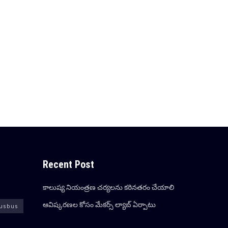
Recent Post
కాలుష్య నియంత్రణ చర్యలను కఠినతరం చేయాలి
ఆవిష్క‌ర‌ణ‌ల కోసం మేక‌ర్స్ ల్యాబ్ ఏర్పాటు
usbus