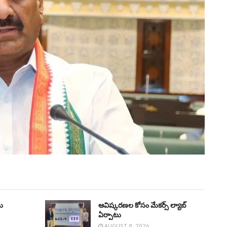
ు
ఆవిష్క‌ర‌ణ‌ల కోసం మేక‌ర్స్ ల్యాబ్
ఏర్పాటు
AUGUST 8, 2026