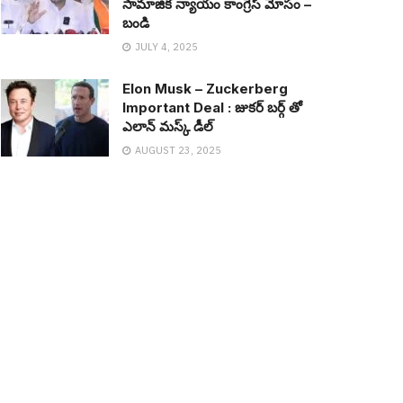
సామాజిక న్యాయం కాంగ్రెస్ మోసం –
బండి
JULY 4, 2025
Elon Musk – Zuckerberg
Important Deal : జుక‌ర్ బ‌ర్గ్ తో
ఎలాన్ మ‌స్క్ డీల్
AUGUST 23, 2025