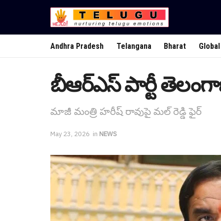
Andhra Pradesh
Telangana
Bharat
Global
బీఆర్ఎస్ పార్టీ తెలంగా
మాజీ మంత్రి హ‌రీష్ రావుపై మ‌ల్ రెడ్డి ఫైర్
May 23, 2026
in
NEWS