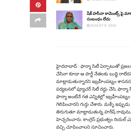
షేక్ హ‌సీనా కామెంట్స్ పై మా
సంబంధం లేదు
AUGUST 8, 2026
హైద‌రాబాద్ : ఫార్మా సిటీ ఏర్పాటుతో ప
చేసినా కూడా ఆ పార్టీ నేతలకు బుద్ధి రాలేద
మాట్లాడుతున్నారని ఇబ్రహీంపట్నం శాసనసభ్యు
పర్యటనలో ఫ్యూచర్ సిటీ రద్దు చేసి, ఫార్మ
ఫార్మా అంటేనే గత ఎన్నికల్లో ఇబ్రహీంపట్నం
గెలిపించారని గుర్తు చేశారు. మళ్ళీ ఇప్పుడు 
తిరుగుతూ మాట్లాడుతున్న హరీష్ రావును, ఆ
హెచ్చరించారు. కాంగ్రెస్ ప్రభుత్వం రియల్ 
వచ్చి చూపించాలని సూచించారు.