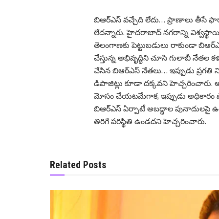
బిఆర్ఎస్ వచ్చేది లేదు… ప్రాణాలు తీసే 
లేదన్నారు. హైదరాబాద్ నగరాన్ని విశ్వస్థాయి
తెలంగాణకు పెట్టుబడులు రాకుండా బిఆర్ఎస్
చేస్తున్న అభివృద్ధిని చూసి గులాబీ నేతల క
చేసిన బిఆర్ఎస్ నేతలు… ఇప్పుడు ప్రగతి న
డిపాజిట్లు కూడా దక్కవని హెచ్చరించారు
మోసం చేయటమేగాక, ఇప్పుడు అధికారం పోయ
బిఆర్ఎస్ ఏర్పాటే అబద్ధాల పునాదులపై ఉం
తిరిగే పరిస్థితి ఉండదని హెచ్చరించారు.
Related Posts