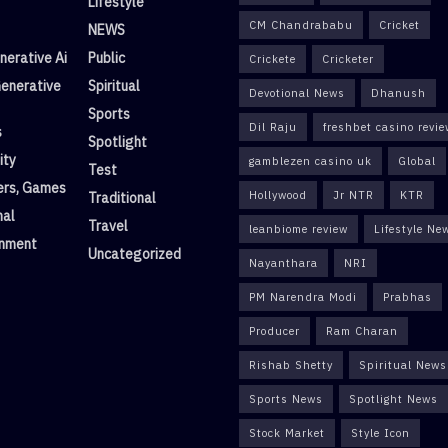
Lifestyle
CM Chandrababu
Cricket
NEWS
erative Ai
Public
Crickete
Cricketer
enerative
Spiritual
Devotional News
Dhanush
Sports
Dil Raju
freshbet casino revi
s
Spotlight
ity
gamblezen casino uk
Global
Test
rs, Games
Hollywood
Jr NTR
KTR
Traditional
nal
Travel
leanbiome review
Lifestyle Ne
inment
Uncategorized
Nayanthara
NRI
PM Narendra Modi
Prabhas
Producer
Ram Charan
Rishab Shetty
Spiritual News
Sports News
Spotlight News
Stock Market
Style Icon