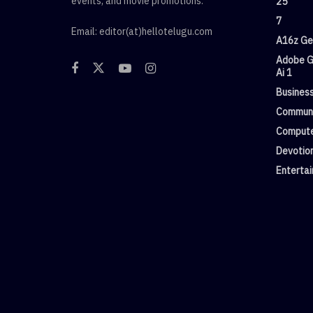
events, and movie promotions.
25
7
Email: editor(at)hellotelugu.com
A16z Gen
Adobe G
Ai 1
Busines
Commun
Compute
Devotio
Enterta