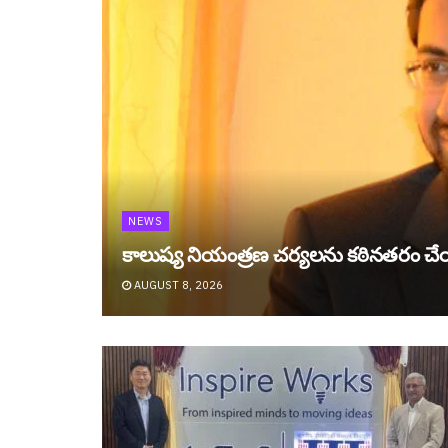
NEWS
కాలుష్య నియంత్రణ చర్యలను కఠినతరం చే
AUGUST 8, 2026