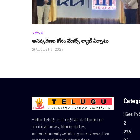
NEWS
ఆవిష్క‌ర‌ణ‌ల కోసం మేక‌ర్స్ ల్యాబ్ ఏర్పాటు
AUGUST 8, 2026
Categ
! Без Р
Hello Telugu is a digital platform for
2
political news, film updates,
226
entertainment, celebrity interviews, live