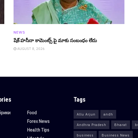
NEWS
షేక్ హ‌సీనా కామెంట్స్ పై మాకు సంబంధం లేదు
AUGUST 8, 2026
ories
Tags
убрики
Food
Allu Arjun
andh
Forex News
Andhra Pradesh
Bharat
b
Health Tips
business
Business News