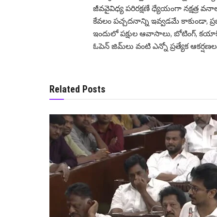
జీవవైవిధ్య పరిరక్షణే ధ్యేయంగా నక్షత్ర వన
కేవలం పచ్చదనాన్ని ఇవ్వడమే కాకుండా, ప్ర
ఇందులో పక్షుల ఆవాసాలు, బోటింగ్, కయాకిం
ఓపెన్ జిమ్‌లు వంటి ఎన్నో ప్రత్యేక ఆకర్
Related Posts