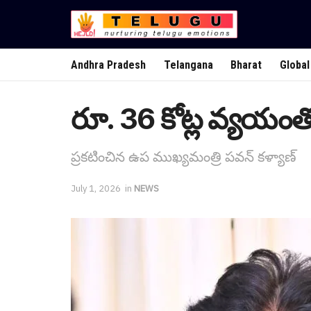
Andhra Pradesh
Telangana
Bharat
Global
రూ. 36 కోట్ల వ్యయంత
ప్ర‌క‌టించిన ఉప ముఖ్యమంత్రి పవన్ కళ్యాణ్
July 1, 2026
in
NEWS