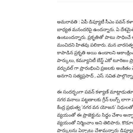
అమ‌రావ‌తి : ఏపీ డిప్యూటీ సీఎం ప‌వ‌న్ క‌ళ్య
బాధ్య‌త మ‌నంద‌రిపై ఉంద‌న్నారు. ఏ దేశమైత
ఉంటుందన్నారు. ప్రకృతితో పాటు సాధించే అ
మంచిద‌ని హిత‌వు ప‌లికారు. మన వారసత్వ
కాపాడిన ప్రకృతి అయి ఉండాలని ఆకాంక్షించా
పార్కులు, కమ్యూనిటీ బేస్డ్ ఎకో టూరిజం 
వర్చువల్ గా ప్రారంభించి ప్రజలకు అంకితం
అనగాని సత్యప్రసాద్ , ఎస్. స‌విత పాల్గొన్నా
ఈ సందర్భంగా పవన్ కళ్యాణ్ మాట్లాడుతూ న
నగర వనాలు పట్టణాలకు గ్రీన్ లంగ్స్ లా
కేంద్ర ప్రభుత్వ ‘నగర వన యోజన’ నిధులతో
వ్యయంతో ఈ ప్రాజెక్టును సిద్ధం చేశాం అన్నార
వ్యయంతో నిర్మించాం అని తెలిపారు. కొడూరు
పార్కులను ఏర్పాటు చేశామ‌న్నారు డిప్యూటీ