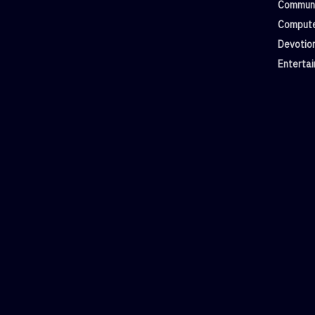
Commun
Compute
Devotio
Enterta