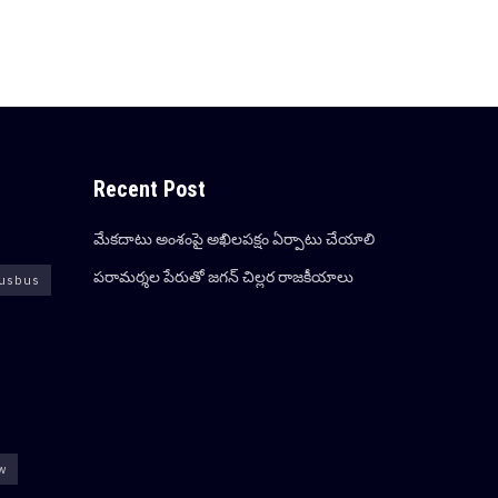
Recent Post
మేక‌దాటు అంశంపై అఖిల‌ప‌క్షం ఏర్పాటు చేయాలి
ప‌రామ‌ర్శ‌ల పేరుతో జ‌గ‌న్ చిల్ల‌ర రాజ‌కీయాలు
usbus
ew