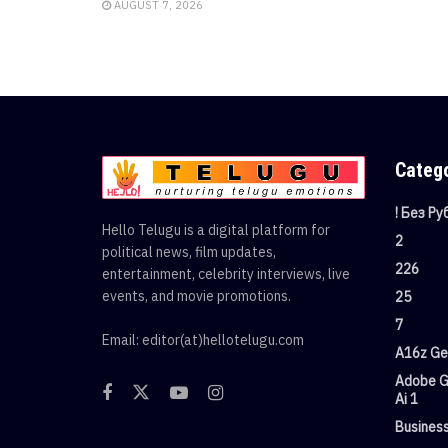
AUGUST 7, 2026
Categ
! Без Р
Hello Telugu is a digital platform for
2
political news, film updates,
226
entertainment, celebrity interviews, live
events, and movie promotions.
25
7
Email: editor(at)hellotelugu.com
A16z Gen
Adobe G
Ai 1
Busines