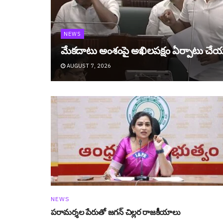
NEWS
మేక‌దాటు అంశంపై అఖిల‌ప‌క్షం ఏర్పాటు చే
AUGUST 7, 2026
NEWS
ప‌రామ‌ర్శ‌ల పేరుతో జ‌గ‌న్ చిల్ల‌ర రాజ‌కీయాలు