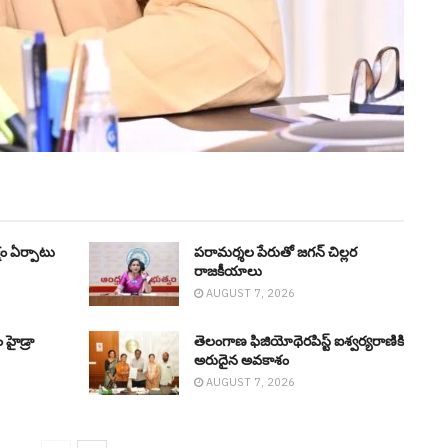
షం ఏర్పాటు
ప‌రామ‌ర్శ‌ల పేరుతో జ‌గ‌న్ చిల్ల‌ర
రాజ‌కీయాలు
AUGUST 7, 2026
 హైడ్రా
తెలంగాణ ఫిజియోథెరపిస్ట్ ఐశ్వర్యరాణికి
అరుదైన అవకాశం
AUGUST 7, 2026