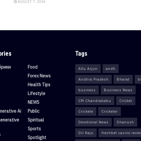
AUGUST 7, 2026
ories
Tags
убрики
Food
Allu Arjun
andh
Forex News
Andhra Pradesh
Bharat
b
Health Tips
business
Business News
Lifestyle
CM Chandrababu
Cricket
NEWS
erative Ai
Public
Crickete
Cricketer
enerative
Spiritual
Devotional News
Dhanush
Sports
Dil Raju
freshbet casino revi
s
Spotlight