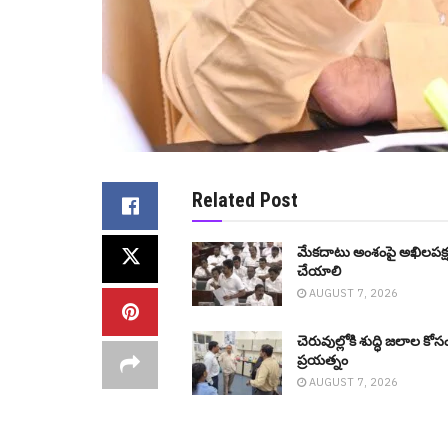
Related Post
మేక‌దాటు అంశంపై అఖిల‌ప‌క్
చేయాలి
AUGUST 7, 2026
చెరువుల్లోకి శుద్ధి జ‌లాల కోసం
ప్ర‌య‌త్నం
AUGUST 7, 2026