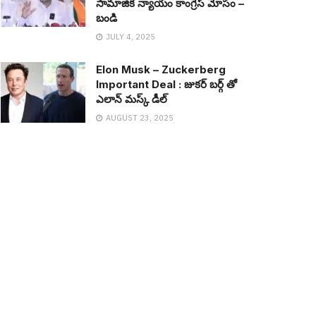
సామాజిక న్యాయం కాంగ్రెస్ మోసం –
బండి
JULY 4, 2025
Elon Musk – Zuckerberg
Important Deal : జుక‌ర్ బ‌ర్గ్ తో
ఎలాన్ మ‌స్క్ డీల్
AUGUST 23, 2025