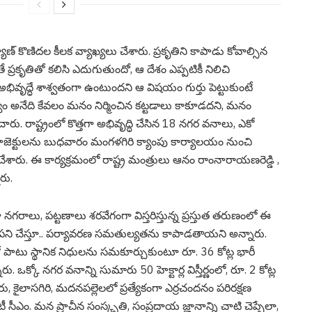
ాణ్ కొణిద‌ల కీల‌క వ్యాఖ్య‌లు చేశారు. ప్ర‌కృతిని కాపాడు కోవాల్సిన
ే ప్రకృతితో కలిసి ఎదుగుతుందో, ఆ దేశం ఎప్పటికీ నిలిచి
భివృద్ధే శాశ్వతంగా ఉంటుందని ఆ విష‌యం గుర్తు పెట్టుకుంటే
ం అనేది కేవలం మనం నిర్మించిన కట్టడాలు కాకూడదని, మనం
రు. రాష్ట్రంలో కొత్తగా అభివృద్ధి చేసిన 18 నగర వనాలు, ఎకో
ప్రాజెక్టులను బుధవారం మంగళగిరి క్యాంపు కార్యాలయం నుంచి
 చేశారు. ఈ కార్యక్రమంలో రాష్ట్ర మంత్రులు ఆనం రాంనారాయణరెడ్డి ,
రు.
గరాలు, పట్టణాలు శరవేగంగా విస్తరిస్తున్న ప్రస్తుత తరుణంలో ఈ
గా పని చేస్తూ.. పర్యావరణ సమతుల్యతను కాపాడతాయని అన్నారు.
 పాటు స్థానిక నిధులను సమకూర్చుకుంటూ రూ. 36 కోట్ల భారీ
ు. ఒక్కో నగర వనాన్ని సుమారు 50 హెక్టార్ల విస్తీర్ణంలో, రూ. 2 కోట్ల
, కైలాసగిరి, మదనపల్లెలలో ప్రత్యేకంగా ఎర్రచందనం పరిరక్షణ
 సీఎం. మన ప్రాచీన సంస్కృతి, సంప్రదాయ జ్ఞానాన్ని చాటి చెప్పేలా,