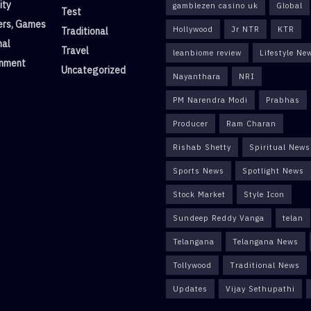
ity
gamblezen casino uk
Global
Test
rs, Games
Hollywood
Jr NTR
KTR
Traditional
nal
Travel
leanbiome review
Lifestyle Ne
inment
Uncategorized
Nayanthara
NRI
PM Narendra Modi
Prabhas
Producer
Ram Charan
Rishab Shetty
Spiritual News
Sports News
Spotlight News
Stock Market
Style Icon
Sundeep Reddy Vanga
telan
Telangana
Telangana News
Tollywood
Traditional News
Updates
Vijay Sethupathi