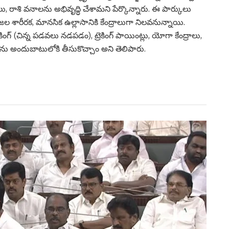
ాలు, రాశి వనాలను అభివృద్ధి చేశామ‌ని పేర్కొన్నారు. ఈ పార్కులు
జల శారీరక, మానసిక ఉల్లాసానికి కేంద్రాలుగా నిలవనున్నాయి.
గ్ (చిన్న పడవలు నడపడం), ట్రెకింగ్ పాయింట్లు, యోగా కేంద్రాలు,
షణలను అందుబాటులోకి తీసుకొచ్చాం అని తెలిపారు.