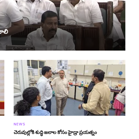
యాలి
NEWS
చెరువుల్లోకి శుద్ధి జ‌లాల కోసం హైడ్రా ప్ర‌య‌త్నం