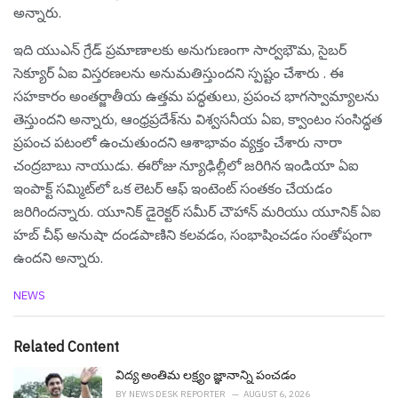
అన్నారు.
ఇది యుఎన్ గ్రేడ్ ప్రమాణాలకు అనుగుణంగా సార్వభౌమ, సైబర్
సెక్యూర్ ఏఐ విస్తరణలను అనుమతిస్తుందని స్ప‌ష్టం చేశారు . ఈ
సహకారం అంతర్జాతీయ ఉత్తమ పద్ధతులు, ప్రపంచ భాగస్వామ్యాలను
తెస్తుందని అన్నారు, ఆంధ్రప్రదేశ్‌ను విశ్వసనీయ ఏఐ, క్వాంటం సంసిద్ధత
ప్రపంచ పటంలో ఉంచుతుంద‌ని ఆశాభావం వ్య‌క్తం చేశారు నారా
చంద్ర‌బాబు నాయుడు. ఈరోజు న్యూఢిల్లీలో జరిగిన ఇండియా ఏఐ
ఇంపాక్ట్ సమ్మిట్‌లో ఒక లెటర్ ఆఫ్ ఇంటెంట్ సంతకం చేయడం
జ‌రిగింద‌న్నారు. యూనిక్ డైరెక్టర్ సమీర్ చౌహాన్ మరియు యూనిక్ ఏఐ
హబ్ చీఫ్ అనుషా దండపాణిని కలవడం, సంభాషించడం సంతోషంగా
ఉందని అన్నారు.
C
NEWS
a
t
e
Related Content
g
o
విద్య అంతిమ లక్ష్యం జ్ఞానాన్ని పంచడం
r
BY
NEWS DESK REPORTER
AUGUST 6, 2026