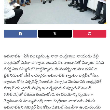
అమ‌రావ‌తి : ఏపీ ముఖ్య‌మంత్రి నారా చంద్ర‌బాబు నాయుడు ఢిల్లీ
ప‌ర్య‌ట‌న‌లో బిజీగా ఉన్నారు. ఆయ‌న దేశ రాజ‌ధానిలో ఏర్పాటు చేసిన
వ‌ర‌ల్డ్ ఏఐ స‌మ్మిట్ లో పాల్గొన్నారు. ఈ సంద‌ర్బంగా ప‌లు కంపెనీల
ప్ర‌తినిధుల‌తో భేటీ అయ్యారు. అమరావతి క్వాంటం వ్యాలీలో ఏఐ,
క్వాంటం కోసం ఎక్సలెన్స్ సెంటర్‌ను ఏర్పాటు చేయడానికి ఆంధ్రప్రదేశ్
స‌ర్కార్ యునైటెడ్ నేషన్స్ ఇంటర్నేషనల్ కంప్యూటింగ్ సెంటర్
(UNICC)తో చేతులు కలుపుతోంది. ఈ విష‌యాన్ని స్వ‌యంగా
వెల్ల‌డించారు ముఖ్య‌మంత్రి నారా చంద్ర‌బ‌బు నాయుడు. సీఓఈ
అమరావతిని సెక్యూర్ ఏఐ కోసం డిజిటల్ ఎంబసీగా ఉంచుతుంద‌ని