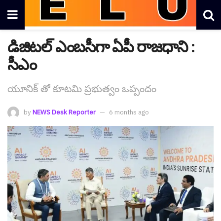
డిజిట‌ల్ ఎంబ‌సీగా ఏపీ రాజ‌ధాని :
సీఎం
యూనిక్ తో కూట‌మి ప్ర‌భుత్వం ఒప్పందం
by
NEWS Desk Reporter
6 months ago