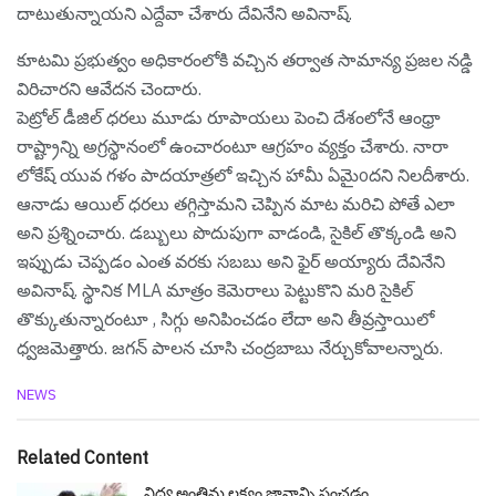
దాటుతున్నాయ‌ని ఎద్దేవా చేశారు దేవినేని అవినాష్.
కూటమి ప్రభుత్వం అధికారంలోకి వచ్చిన తర్వాత సామాన్య ప్రజల నడ్డి
విరిచారని ఆవేద‌న చెందారు.
పెట్రోల్ డీజిల్ ధరలు మూడు రూపాయలు పెంచి దేశంలోనే ఆంధ్రా
రాష్ట్రాన్ని అగ్రస్థానంలో ఉంచారంటూ ఆగ్ర‌హం వ్య‌క్తం చేశారు. నారా
లోకేష్ యువ గ‌ళం పాదయాత్రలో ఇచ్చిన హామీ ఏమైoదని నిల‌దీశారు.
ఆనాడు ఆయిల్ ధ‌ర‌లు త‌గ్గిస్తామ‌ని చెప్పిన మాట మ‌రిచి పోతే ఎలా
అని ప్ర‌శ్నించారు. డబ్బులు పొదుపుగా వాడండి, సైకిల్ తొక్కండి అని
ఇప్పుడు చెప్ప‌డం ఎంత వ‌ర‌కు స‌బ‌బు అని ఫైర్ అయ్యారు దేవినేని
అవినాష్. స్థానిక MLA మాత్రం కెమెరాలు పెట్టుకొని మరి సైకిల్
తొక్కుతున్నారంటూ , సిగ్గు అనిపించ‌డం లేదా అని తీవ్ర‌స్తాయిలో
ధ్వ‌జ‌మెత్తారు. జగన్ పాలన చూసి చంద్రబాబు నేర్చుకోవాలన్నారు.
C
NEWS
a
t
e
Related Content
g
o
విద్య అంతిమ లక్ష్యం జ్ఞానాన్ని పంచడం