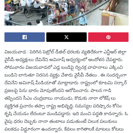
విజయవాడ : పెరిగిన పెట్రోల్ డీజిల్ ధరలకు వ్యతిరేకంగా ఎన్టీఆర్ జిల్లా
వైసీపీ అధ్యక్షులు దేవినేని అవినాష్ ఆధ్వర్యంలో ఆందోళ‌న చేప‌ట్టారు.
సోమ‌వారం విజ‌య‌వాడ‌లో ఎడ్ల బండిపై ద్విచక్ర వాహనాలు ఎక్కించి
బండిని లాగుతూ నిరసన వ్య‌క్తం చేశారు వైసీపీ నేతలు . ఈ సంద‌ర్బంగా
దేవినేని అవినాష్ మీడియాతో మాట్లాడారు. రాష్ట్రంలో కూట‌మి స‌ర్కార్
ప్ర‌జ‌ల‌పై పెను భారం మోపుతోంద‌ని ఆరోపించారు. పాల‌న గాడి
త‌ప్పింద‌ని సీఎం చంద్ర‌బాబు నాయుడు, కొడుకు నారా లోకేష్ లు
వ్య‌క్తిగ‌త ప్రచారం త‌ప్పా రాష్ట్ర అభివృద్ది, స‌మ‌స్య‌ల ప‌రిష్కారం కోసం
కృషి చేయ‌డం లేదంటూ మండిప‌డ్డారు. ఇది మంచి ప‌ద్ద‌తి కాద‌న్నారు. ఓ
వైపు ధ‌ర‌ల దెబ్బ‌కు నానా తంటాలు ప‌డుతుంటే చిలుక ప‌లుకులు
ప‌ల‌క‌డం విడ్డూరంగా ఉంద‌న్నారు. కేవ‌లం కాగితాల‌కే మాట‌లు కోట‌లు