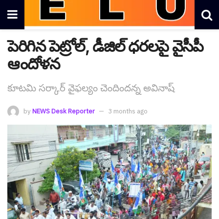
పెరిగిన పెట్రోల్, డీజిల్ ధ‌ర‌లపై వైసీపీ
ఆందోళ‌న
కూట‌మి స‌ర్కార్ వైఫ‌ల్యం చెందింద‌న్న అవినాష్
by
NEWS Desk Reporter
3 months ago