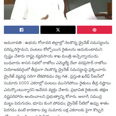
అమ‌రావ‌తి : ఉభ‌య గోదావ‌రి జిల్లాల్లో నెల‌కొన్న డ్రైనేజ్ సమస్యలను
ప‌రిష్క‌రిస్తామ‌ని, పంట‌లు కోల్పోయిన రైతుల‌ను ఆదుకుంటామ‌ని
స్ప‌ష్టం చేశారు రాష్ట్ర వ్య‌వ‌సాయ శాఖ మంత్రి అచ్చెన్నాయుడు.
బుధ‌వారం శాస‌న స‌భ‌లో రాజోలు ఎమ్మెల్యే దేవా వరప్రసాద్ రాజోలు
నియోజకవర్గంలో తీవ్రంగా నెలకొన్న డ్రైనేజ్ సమస్యలపై ప్రశ్నించారు.
డ్రైనేజ్ వ్యవస్థ సరిగా లేకపోవడం వల్ల గత , ప్రస్తుత ఖరీఫ్ సీజన్‌లో
సుమారు 6000 ఎకరాల్లో పంటలు మునిగిపోయి రైతులు తీవ్ర నష్టాలు
ఎదుర్కొంటున్నారని ఆవేద‌న వ్య‌క్తం చేశారు. ప్రభావిత రైతులకు తక్షణ
నష్టపరిహారం అందించాలని ప్రభుత్వాన్ని కోరారు. అలాగే, సముద్ర
మట్టం పెరుగుదల, భూమి కుంగి పోవడం, డ్రైనేజ్ నీటిలో ఉప్పు శాతం
పెరగడం వంటి కారణాల వల్ల సుమారు లక్ష ఎకరాలకు పైగా కొబ్బరి