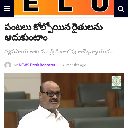
పంట‌లు కోల్పోయిన రైతుల‌ను
ఆదుకుంటాం
వ్యవ‌సాయ శాఖ మంత్రి కింజార‌పు అచ్చెన్నాయుడు
by
NEWS Desk Reporter
6 months ago