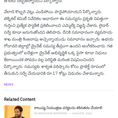
తోటలు దెబ్బతిన్నాయని పేర్కొన్నారు.
వేలాది కొబ్బరి చెట్లు ఎండిపోయి పాడైపోయాయని పేర్కొన్నారు.
టెక్నికల్ కమిటీ నివేదికల ఆధారంగా ఈ సమస్యను ప్రకృతి విపత్తుగా
గుర్తించి ప్రత్యేక ప్యాకేజీ ప్రకటించాలని ఎమ్మెల్యే విజ్ఞప్తి చేశారు. లైడార్
సర్వే కూడా జరుగుతోందని తెలిపారు. దీనికి సమాధానంగా వ్య‌వ‌సాయ
శాఖ మంత్రి కింజ‌రాపు అచ్చెన్నాయుడు స‌మాధానం ఇచ్చారు. ఉభయ
గోదావరి జిల్లాల్లో డ్రైనేజ్ సమస్య తీవ్రంగా ఉందని అంగీకరించారు. గత
ప్ర‌భుత్వంలో ఐదేళ్లుగా డ్రైనేజ్ అభివృద్ధికి ఒక్క పైసా కూడా నిధులు
కేటాయించక పోవడం వల్ల పరిస్థితి మరింత విషమించిందని
పేర్కొన్నారు. సమస్యకు శాశ్వత పరిష్కారం కోసం ప్రాజెక్ట్ రూపంలో
తీసుకుని సర్వే చేయడానికి రూ.17 కోట్లు విడుదల చేశామ‌న్నారు.
C
NEWS
a
t
e
Related Content
g
o
కాలుష్య నియంత్రణ చర్యలను కఠినతరం చేయాలి
r
BY
NEWS DESK REPORTER
AUGUST 8, 2026
i