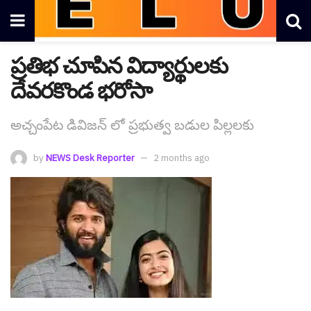
ప్ర‌తిభ చూపిన విద్యార్థుల‌కు
దేవ‌రకొండ భ‌రోసా
అచ్చంపేట డివిజ‌న్ లో ప్ర‌భుత్వ బ‌డుల పిల్ల‌ల‌కు
by
NEWS Desk Reporter
2 months ago