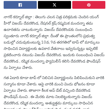
నాగ‌ర్ క‌ర్నూల్ జిల్లా : తెలుగు చ‌ల‌న చిత్ర ప‌రిశ్ర‌మ‌కు చెందిన యంగ్
హీరో విజ‌య్ దేవ‌ర‌కొండ‌, నేష‌న‌ల్ క్ర‌ష్ ర‌ష్మ‌మిక మంద‌న్నా త‌మ
ఉదార‌త‌ను చాటుకున్నారు. విజ‌య్ దేవ‌ర‌కొండ‌కు సంబంధించి
స్వంతూరు నాగ‌ర్ క‌ర్నూల్ జిల్లా. దీంతో ఈ ప్రాంతంలోని ప్ర‌భుత్వ
బ‌డుల్లో చ‌దువుకుంటున్న 10వ‌, 9వ త‌ర‌గ‌తిలో టాప్ లో మార్కులు
సాధించిన విద్యార్థుల‌కు ఉప‌కార వేత‌నాలు ఇవ్వ‌నున్న‌ట్లు ఇప్ప‌టికే
ప్ర‌క‌టించారు న‌టుడు విజ‌య్ దేవ‌ర‌కొండ‌. ఇందుకు సంబంధించి విజ‌య్
దేవ‌ర‌కొండ , ర‌ష్మిక మంద‌న్నా ఫ్యామిలీస్ క‌లిసి దేవ‌ర‌కొండ ఫౌండేష‌న్
ను ఏర్పాటు చేశారు.
గ‌త ఏడాది కూడా టాప్ లో నిలిచిన విద్యార్థుల‌ను పిలిపించుకుని వారికి
స‌న్మానం కూడా చేశారు. ఆపై వారికి మంచి విందు భోజ‌నం కూడా
ఏర్పాటు చేశారు. తాజాగా కీల‌క అప్ డేట్ వ‌చ్చింది దేవ‌ర‌కొండ
ఫౌండేష‌న్ నుంచి . ఈ మేర‌కు మాట నిల‌బెట్టుకున్నారు విజ‌య్
దేవ‌రకొండ‌, ర‌ష్మిక మంద‌న్నా. అత్యుత్తమ మార్కులు సాధించిన