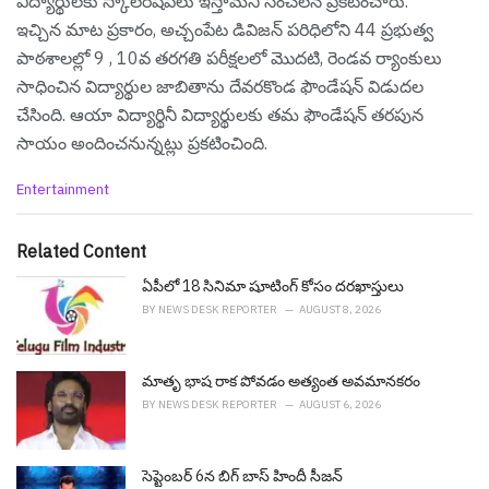
విద్యార్థులకు స్కాలర్‌షిప్‌లు ఇస్తామని సంచ‌ల‌న ప్ర‌క‌టించారు.
ఇచ్చిన మాట ప్రకారం, అచ్చంపేట డివిజన్‌ ​​పరిధిలోని 44 ప్రభుత్వ
పాఠశాలల్లో 9 , 10వ తరగతి పరీక్షలలో మొదటి, రెండవ ర్యాంకులు
సాధించిన విద్యార్థుల జాబితాను దేవరకొండ ఫౌండేషన్ విడుదల
చేసింది. ఆయా విద్యార్థినీ విద్యార్థుల‌కు త‌మ ఫౌండేష‌న్ త‌ర‌పున
సాయం అందించ‌నున్న‌ట్లు ప్ర‌క‌టించింది.
C
Entertainment
a
t
e
Related Content
g
o
ఏపీలో 18 సినిమా షూటింగ్ కోసం దరఖాస్తులు
r
BY
NEWS DESK REPORTER
AUGUST 8, 2026
i
e
s
మాతృ భాష రాక పోవడం అత్యంత అవమానకరం
:
BY
NEWS DESK REPORTER
AUGUST 6, 2026
సెప్టెంబ‌ర్ 6న బిగ్ బాస్ హిందీ సీజ‌న్